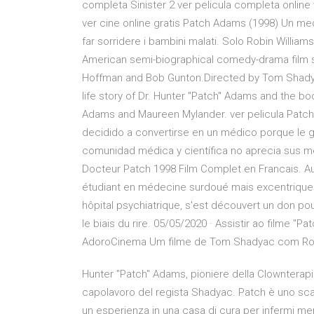
completa Sinister 2 ver pelicula completa online v
ver cine online gratis Patch Adams (1998) Un med
far sorridere i bambini malati. Solo Robin Willia
American semi-biographical comedy-drama film st
Hoffman and Bob Gunton.Directed by Tom Shadyac a
life story of Dr. Hunter "Patch" Adams and the b
Adams and Maureen Mylander. ver pelicula Patch
decidido a convertirse en un médico porque le g
comunidad médica y científica no aprecia sus m
Docteur Patch 1998 Film Complet en Francais. A
étudiant en médecine surdoué mais excentrique q
hôpital psychiatrique, s'est découvert un don po
le biais du rire. 05/05/2020 · Assistir ao filme
AdoroCinema Um filme de Tom Shadyac com Robi
Hunter "Patch" Adams, pioniere della Clownterapia
capolavoro del regista Shadyac. Patch è uno sca
un esperienza in una casa di cura per infermi ment