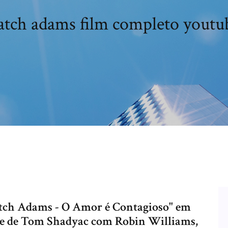
atch adams film completo youtu
Patch Adams - O Amor é Contagioso" em
 de Tom Shadyac com Robin Williams,