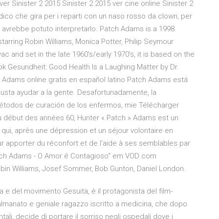
er Sinister 2 2015 Sinister 2 2015 ver cine online Sinister 2
ico che gira per i reparti con un naso rosso da clown, per
ms avrebbe potuto interpretarlo. Patch Adams is a 1998
arring Robin Williams, Monica Potter, Philip Seymour
nd set in the late 1960’s/early 1970’s, it is based on the
ook Gesundheit: Good Health Is a Laughing Matter by Dr.
 Adams online gratis en español latino Patch Adams está
usta ayudar a la gente. Desafortunadamente, la
étodos de curación de los enfermos, mie Télécharger
u début des années 60, Hunter « Patch » Adams est un
ui, après une dépression et un séjour volontaire en
ur apporter du réconfort et de l'aide à ses semblables par
 "Patch Adams - O Amor é Contagioso" em VOD com
n Williams, Josef Sommer, Bob Gunton, Daniel London.
 e del movimento Gesuita, è il protagonista del film-
lmanato e geniale ragazzo iscritto a medicina, che dopo
ali, decide di portare il sorriso negli ospedali dove i