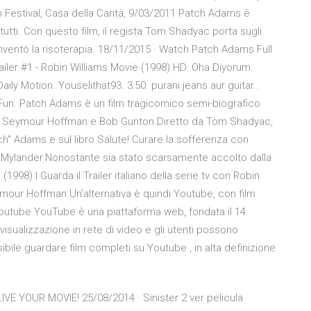
 Festival, Casa della Carità, 9/03/2011 Patch Adams è
 tutti. Con questo film, il regista Tom Shadyac porta sugli
inventò la risoterapia. 18/11/2015 · Watch Patch Adams Full
ailer #1 - Robin Williams Movie (1998) HD. Oha Diyorum.
ily Motion. Youselithat93. 3:50. purani jeans aur guitar..
 Fun. Patch Adams è un film tragicomico semi-biografico
lip Seymour Hoffman e Bob Gunton.Diretto da Tom Shadyac,
atch" Adams e sul libro Salute! Curare la sofferenza con
n Mylander.Nonostante sia stato scarsamente accolto dalla
(1998) | Guarda il Trailer italiano della serie tv con Robin
ymour Hoffman Un’alternativa è quindi Youtube, con film
utube YouTube è una piattaforma web, fondata il 14
isualizzazione in rete di video e gli utenti possono
ile guardare film completi su Youtube , in alta definizione
LIVE YOUR MOVIE! 25/08/2014 · Sinister 2 ver pelicula