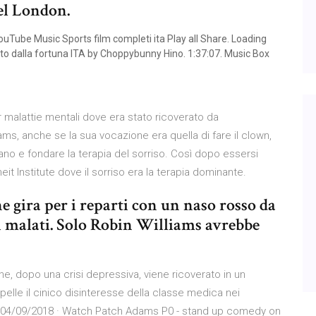
el London.
ube Music Sports film completi ita Play all Share. Loading
ato dalla fortuna ITA by Choppybunny Hino. 1:37:07. Music Box
r malattie mentali dove era stato ricoverato da
, anche se la sua vocazione era quella di fare il clown,
ano e fondare la terapia del sorriso. Così dopo essersi
it Institute dove il sorriso era la terapia dominante.
gira per i reparti con un naso rosso da
i malati. Solo Robin Williams avrebbe
e, dopo una crisi depressiva, viene ricoverato in un
pelle il cinico disinteresse della classe medica nei
ni. 04/09/2018 · Watch Patch Adams P0 - stand up comedy on