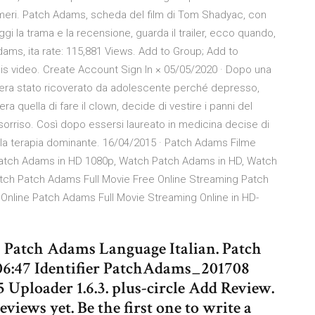
numeri. Patch Adams, scheda del film di Tom Shadyac, con
gi la trama e la recensione, guarda il trailer, ecco quando,
dams, ita rate: 115,881 Views. Add to Group; Add to
this video. Create Account Sign In × 05/05/2020 · Dopo una
ve era stato ricoverato da adolescente perché depresso,
 quella di fare il clown, decide di vestire i panni del
sorriso. Così dopo essersi laureato in medicina decise di
ra la terapia dominante. 16/04/2015 · Patch Adams Filme
tch Adams in HD 1080p, Watch Patch Adams in HD, Watch
tch Patch Adams Full Movie Free Online Streaming Patch
Online Patch Adams Full Movie Streaming Online in HD-
 Patch Adams Language Italian. Patch
06:47 Identifier PatchAdams_201708
ploader 1.6.3. plus-circle Add Review.
iews yet. Be the first one to write a