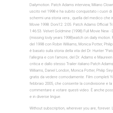
Dailymotion. Patch Adams interview, Milano Clown
uscito nel 1998 e ha subito conquistato i cuori di
schermi una storia vera , quella del medico che 
Movie 1998. Doni12. 2:05. Patch Adams Official Tr
1:46:53. Velvet Goldmine (1998) Full Movie New - Da
(missing lovly years 1998)watch on daily motion.
del 1998 con Robin Williams, Monica Potter, Phi
è basato sulla storia della vita del Dr. Hunter "P
l'allegria e con l'amore, del Dr. Adams e Mauree
critica e dallo stesso Trailer italiano Patch Adams 
Williams, Daniel London, Monica Potter, Philip Se
gratis da vedere comodamente. Film completi Yo
febbraio 2005, che consente la condivisione e la v
commentare e votare questi video. È anche possib
e in diverse lingue.
Without subscription, wherever you are, forever. 