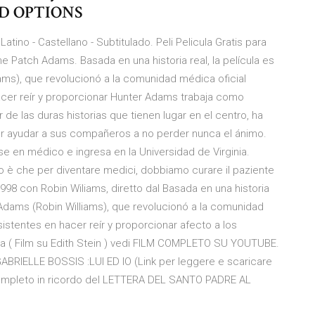
AD OPTIONS
tino - Castellano - Subtitulado. Peli Pelicula Gratis para
e Patch Adams. Basada en una historia real, la película es
ams), que revolucionó a la comunidad médica oficial
acer reír y proporcionar Hunter Adams trabaja como
 de las duras historias que tienen lugar en el centro, ha
r ayudar a sus compañeros a no perder nunca el ánimo.
 en médico e ingresa en la Universidad de Virginia.
 è che per diventare medici, dobbiamo curare il paziente
1998 con Robin Wiliams, diretto dal Basada en una historia
h Adams (Robin Williams), que revolucionó a la comunidad
istentes en hacer reír y proporcionar afecto a los
a ( Film su Edith Stein ) vedi FILM COMPLETO SU YOUTUBE.
GABRIELLE BOSSIS :LUI ED IO (Link per leggere e scaricare
m completo in ricordo del LETTERA DEL SANTO PADRE AL