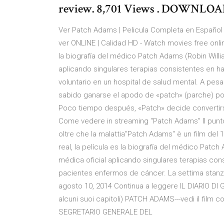
review. 8,701 Views . DOWNLO
Ver Patch Adams | Pelicula Completa en Español La
ver ONLINE | Calidad HD - Watch movies free onlin
la biografía del médico Patch Adams (Robin Willi
aplicando singulares terapias consistentes en h
voluntario en un hospital de salud mental. A pesar
sabido ganarse el apodo de «patch» (parche) po
Poco tiempo después, «Patch» decide convertirse
Come vedere in streaming “Patch Adams” Il punto
oltre che la malattia"Patch Adams" è un film del 
real, la película es la biografía del médico Patc
médica oficial aplicando singulares terapias cons
pacientes enfermos de cáncer. La settima stanz
agosto 10, 2014 Continua a leggere IL DIARIO DI 
alcuni suoi capitoli) PATCH ADAMS---vedi il fil
SEGRETARIO GENERALE DEL