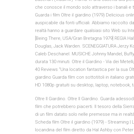
che conosce il mondo solo attraverso i banali e tra
Guarda i film Oltre il giardino (1979) Delicious o
auspicabile da fonti ufficiali. Abbiamo raccolto da m
realtà hanno a guardare qualsiasi sito Web su Int
[Being There, USA/Gran Bretagna 1979] REGIA Hal
Douglas, Jack Warden. SCENEGGIATURA Jerzy Kos
Caleb Deschanel. MUSICHE Johnny Mandel, Buff
durata 130 minuti. Oltre il Giardino - Via dei Metel
40 Reviews "Una location fantastica per la sua Oltr
giardino Guarda film con sottotitoli in italiano gr
HD 1080p gratuiti su desktop, laptop, notebook, t
Oltre Il Giardino. Oltre Il Giardino. Guarda adessoda
film che potrebbero piacerti. Il tesoro della Sier
di un film datato solo nelle premesse ma in rea
Scheda film Oltre il giardino (1979) - Streaming |
locandina del film diretto da Hal Ashby con Peter Ie