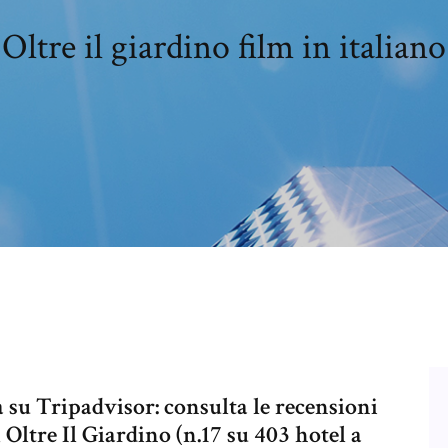
Oltre il giardino film in italiano
 su Tripadvisor: consulta le recensioni
l Oltre Il Giardino (n.17 su 403 hotel a