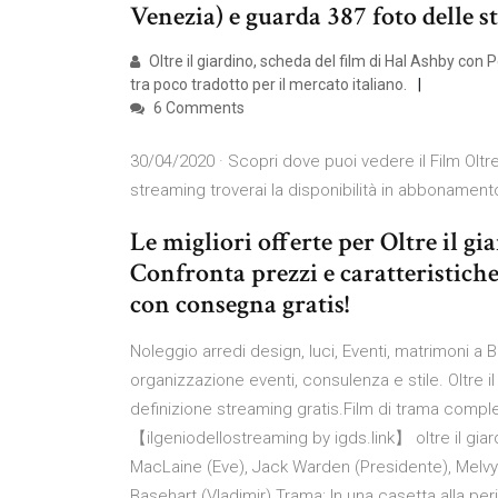
Venezia) e guarda 387 foto delle s
Oltre il giardino, scheda del film di Hal Ashby con 
tra poco tradotto per il mercato italiano.
6 Comments
30/04/2020 · Scopri dove puoi vedere il Film Oltre
streaming troverai la disponibilità in abbonament
Le migliori offerte per Oltre il 
Confronta prezzi e caratteristiche
con consegna gratis!
Noleggio arredi design, luci, Eventi, matrimoni a
organizzazione eventi, consulenza e stile. Oltre il 
definizione streaming gratis.Film di trama comple
【ilgeniodellostreaming by igds.link】 oltre il giar
MacLaine (Eve), Jack Warden (Presidente), Melvyn
Basehart (Vladimir) Trama: In una casetta alla per