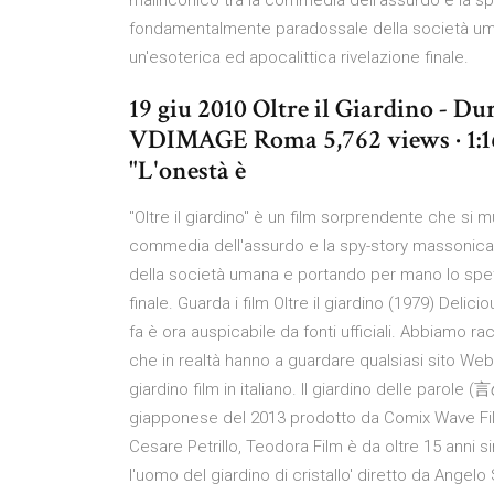
malinconico tra la commedia dell'assurdo e la s
fondamentalmente paradossale della società uma
un'esoterica ed apocalittica rivelazione finale.
19 giu 2010 Oltre il Giardino - D
VDIMAGE Roma 5,762 views · 1:16. 
"L'onestà è
"Oltre il giardino" è un film sorprendente che si 
commedia dell'assurdo e la spy-story massonic
della società umana e portando per mano lo spett
finale. Guarda i film Oltre il giardino (1979) Del
fa è ora auspicabile da fonti ufficiali. Abbiamo racc
che in realtà hanno a guardare qualsiasi sito Web
giardino film in italiano. Il giardino delle par
giapponese del 2013 prodotto da Comix Wave Film
Cesare Petrillo, Teodora Film è da oltre 15 anni sin
l'uomo del giardino di cristallo' diretto da Angelo