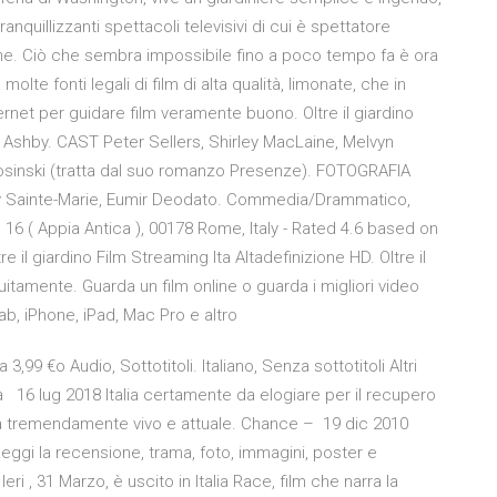
nquillizzanti spettacoli televisivi di cui è spettatore
nline. Ciò che sembra impossibile fino a poco tempo fa è ora
olte fonti legali di film di alta qualità, limonate, che in
ernet per guidare film veramente buono. Oltre il giardino
 Ashby. CAST Peter Sellers, Shirley MacLaine, Melvyn
inski (tratta dal suo romanzo Presenze). FOTOGRAFIA
y Sainte-Marie, Eumir Deodato. Commedia/Drammatico,
li, 16 ( Appia Antica ), 00178 Rome, Italy - Rated 4.6 based on
e il giardino Film Streaming Ita Altadefinizione HD. Oltre il
atuitamente. Guarda un film online o guarda i migliori video
ab, iPhone, iPad, Mac Pro e altro
 3,99 €o Audio, Sottotitoli. Italiano, Senza sottotitoli Altri
ra 16 lug 2018 Italia certamente da elogiare per il recupero
ltà tremendamente vivo e attuale. Chance – 19 dic 2010
 Leggi la recensione, trama, foto, immagini, poster e
ri , 31 Marzo, è uscito in Italia Race, film che narra la