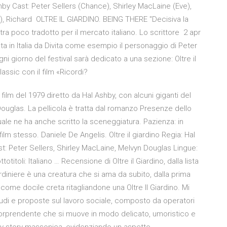
by Cast: Peter Sellers (Chance), Shirley MacLaine (Eve),
, Richard OLTRE IL GIARDINO. BEING THERE "Decisiva la
ra poco tradotto per il mercato italiano. Lo scrittore 2 apr
ata in Italia da Divita come esempio il personaggio di Peter
gni giorno del festival sarà dedicato a una sezione: Oltre il
assic con il film «Ricordi?
n film del 1979 diretto da Hal Ashby, con alcuni giganti del
ouglas. La pellicola è tratta dal romanzo Presenze dello
uale ne ha anche scritto la sceneggiatura. Pazienza: in
film stesso. Daniele De Angelis. Oltre il giardino Regia: Hal
: Peter Sellers, Shirley MacLaine, Melvyn Douglas Lingue:
itoli: Italiano … Recensione di Oltre il Giardino, dalla lista
rdiniere è una creatura che si ama da subito, dalla prima
me docile creta ritagliandone una Oltre Il Giardino. Mi
tudi e proposte sul lavoro sociale, composto da operatori
lm sorprendente che si muove in modo delicato, umoristico e