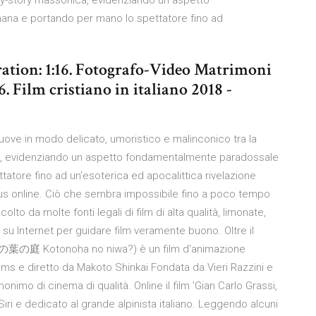
py-story massonica, evidenziando un aspetto
na e portando per mano lo spettatore fino ad
uration: 1:16. Fotografo-Video Matrimoni
Film cristiano in italiano 2018 -
muove in modo delicato, umoristico e malinconico tra la
a, evidenziando un aspetto fondamentalmente paradossale
atore fino ad un'esoterica ed apocalittica rivelazione
icious online. Ciò che sembra impossibile fino a poco tempo
olto da molte fonti legali di film di alta qualità, limonate,
 su Internet per guidare film veramente buono. Oltre il
ole (言の葉の庭 Kotonoha no niwa?) è un film d'animazione
s e diretto da Makoto Shinkai Fondata da Vieri Razzini e
onimo di cinema di qualità. Online il film 'Gian Carlo Grassi,
 Siri e dedicato al grande alpinista italiano. Leggendo alcuni