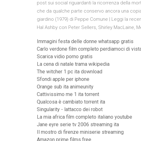
post sui social riguardanti la ricorrenza della mor
che da qualche parte conservo ancora una copia d
giardino (1979) di Peppe Comune | Leggi la recen
Hal Ashby con Peter Sellers, Shirley MacLaine, 
Immagini festa delle donne whatsapp gratis
Carlo verdone film completo perdiamoci di vist
Scarica vidio porno gratis
La cena di natale trama wikipedia
The witcher 1 pc ita download
Sfondi apple per iphone
Orange sub ita animeunity
Cattivissimo me 1 ita torrent
Qualcosa è cambiato torrent ita
Singularity - lattacco dei robot
La mia africa film completo italiano youtube
Jane eyre serie tv 2006 streaming ita
Il mostro di firenze miniserie streaming
Amazon prime films free