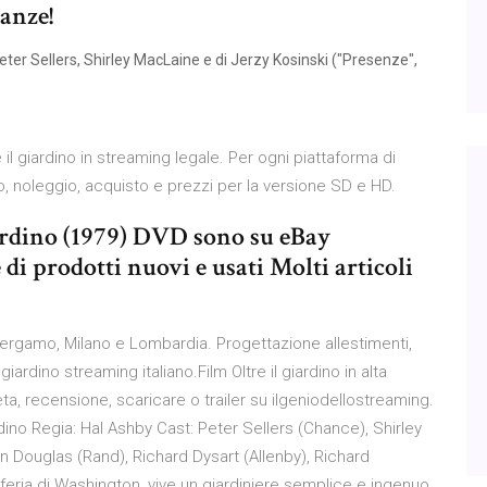
tanze!
Peter Sellers, Shirley MacLaine e di Jerzy Kosinski ("Presenze",
 il giardino in streaming legale. Per ogni piattaforma di
o, noleggio, acquisto e prezzi per la versione SD e HD.
giardino (1979) DVD sono su eBay
 di prodotti nuovi e usati Molti articoli
 Bergamo, Milano e Lombardia. Progettazione allestimenti,
giardino streaming italiano.Film Oltre il giardino in alta
ta, recensione, scaricare o trailer su ilgeniodellostreaming.
dino Regia: Hal Ashby Cast: Peter Sellers (Chance), Shirley
 Douglas (Rand), Richard Dysart (Allenby), Richard
iferia di Washington, vive un giardiniere semplice e ingenuo,