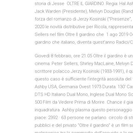
storia di Jesse OLTRE IL GIARDINO. Regia: Hal Ash
Jack Warden (Presidente), Melvyn Douglas (Rand)
forza del romanzo di Jerzy Kosinski ("Presenze", t
2020 le novità distributive per Ricola, rappresent
Sellers nel film Oltre Il giardino che 1 ago 2019 O
giardino che italiano, diventa quest'anno Radici/Cl
Giovedì 8 febbraio, ore 21.05 Oltre il giardino è u
cinema: Peter Sellers, Shirley MacLaine, Melvyn D
scrittore polacco Jerzy Kosinski (1933-1991), il q
questo caso è sufficiente l’integrità assoluta del 
Ashby USA, Germania Ovest 1973 Durata: 130′ Cast
DTS HD Italiano Dual Mono, Inglese Dual Mono Sottot
500 Film da Vedere Prima di Morire. Chance il gia
inquadratura. Ashby plasma questo personaggio co
piace: 2392 · 63 persone ne parlano. circolo di s
pubblici e del privato "Oltre il giardino" è un fi