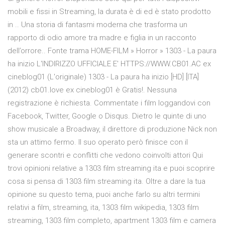
mobili e fissi in Streaming, la durata è di ed è stato prodotto
in .. Una storia di fantasmi moderna che trasforma un
rapporto di odio amore tra madre e figlia in un racconto
dell’orrore.. Fonte trama HOME-FILM » Horror » 1303 - La paura
ha inizio L'INDIRIZZO UFFICIALE E' HTTPS://WWW.CB01.AC ex
cineblog01 (L'originale) 1303 - La paura ha inizio [HD] [ITA]
(2012) cb01.love ex cineblog01 è Gratis!. Nessuna
registrazione è richiesta. Commentate i film loggandovi con
Facebook, Twitter, Google o Disqus. Dietro le quinte di uno
show musicale a Broadway, il direttore di produzione Nick non
sta un attimo fermo. Il suo operato però finisce con il
generare scontri e conflitti che vedono coinvolti attori Qui
trovi opinioni relative a 1303 film streaming ita e puoi scoprire
cosa si pensa di 1303 film streaming ita. Oltre a dare la tua
opinione su questo tema, puoi anche farlo su altri termini
relativi a film, streaming, ita, 1303 film wikipedia, 1303 film
streaming, 1303 film completo, apartment 1303 film e camera