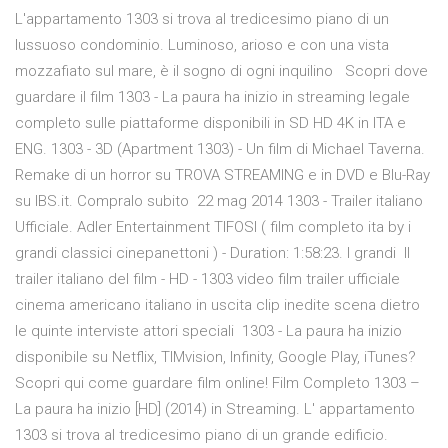
L'appartamento 1303 si trova al tredicesimo piano di un
lussuoso condominio. Luminoso, arioso e con una vista
mozzafiato sul mare, è il sogno di ogni inquilino Scopri dove
guardare il film 1303 - La paura ha inizio in streaming legale
completo sulle piattaforme disponibili in SD HD 4K in ITA e
ENG. 1303 - 3D (Apartment 1303) - Un film di Michael Taverna.
Remake di un horror su TROVA STREAMING e in DVD e Blu-Ray
su IBS.it. Compralo subito 22 mag 2014 1303 - Trailer italiano
Ufficiale. Adler Entertainment TIFOSI ( film completo ita by i
grandi classici cinepanettoni ) - Duration: 1:58:23. I grandi Il
trailer italiano del film - HD - 1303 video film trailer ufficiale
cinema americano italiano in uscita clip inedite scena dietro
le quinte interviste attori speciali 1303 - La paura ha inizio
disponibile su Netflix, TIMvision, Infinity, Google Play, iTunes?
Scopri qui come guardare film online! Film Completo 1303 –
La paura ha inizio [HD] (2014) in Streaming. L' appartamento
1303 si trova al tredicesimo piano di un grande edificio.