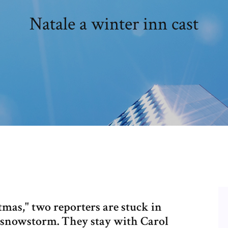
Natale a winter inn cast
mas," two reporters are stuck in
a snowstorm. They stay with Carol