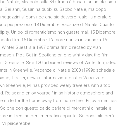
bbo Natale, Miracolo sulla 34 strada è basato su un classico
nza. Sei anni, Susan ha dubbi su Babbo Natale, ma dopo
 magazzini si convince che sia davvero reale: la morale è
dono più prezioso. 13 Dicembre: Vacanze di Natale. Quanto
endipity. Un po’ di romanticismo non guasta mai. 15 Dicembre:
uesto film. 16 Dicembre: L’amore non va in vacanza. Per
he Winter Guest is a 1997 drama film directed by Alan
son. Plot. Set in Scotland on one wintry day, the film
n, Greenville: See 120 unbiased reviews of Winter Inn, rated
ants in Greenville. Vacanze di Natale 2000 (1999): scheda e
ione, il trailer, news e informazioni, cast di Vacanze di
n Greenville, MI has provided weary travelers with a top
ead. Relax and enjoy yourself in an historic atmosphere and
ve suite for the home away from home feel. Enjoy amenities
ti So che con questo caldo parlare di mercatini di natale è
re in Trentino per i mercatini appunto. Se possibile però
a. Mi piacerebbe