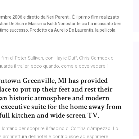
cembre 2006 e diretto da Neri Parenti.. È il primo film realizzato
ristian De Sica e Massimo Boldi.Nonostante ciò ha incassato ben
timo successo. Prodotto da Aurelio De Laurentis, la pellicola
ilm di Peter Sullivan, con Haylie Duff, Chris Carmack e
guarda il trailer, ecco quando, come e dove vedere il
wntown Greenville, MI has provided
ace to put up their feet and rest their
n an historic atmosphere and modern
d executive suite for the home away from
 full kitchen and wide screen TV.
re lontano per scoprire il fascino di Cortina d'Ampezzo. Lo
 architettura dell'hotel e contribuisce ad esprimere il