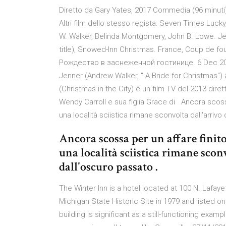
Diretto da Gary Yates, 2017 Commedia (96 minuti
Altri film dello stesso regista: Seven Times Luc
W. Walker, Belinda Montgomery, John B. Lowe. J
title), Snowed-Inn Christmas. France, Coup de foud
Рождество в заснеженной гостинице. 6 Dec 201
Jenner (Andrew Walker, " A Bride for Christmas") 
(Christmas in the City) è un film TV del 2013 dire
Wendy Carroll e sua figlia Grace di Ancora scossa
una località sciistica rimane sconvolta dall'arrivo
Ancora scossa per un affare finit
una località sciistica rimane scon
dall'oscuro passato .
The Winter Inn is a hotel located at 100 N. Lafaye
Michigan State Historic Site in 1979 and listed on
building is significant as a still-functioning exa