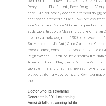
common in small towns like Greenville. 27/11/201
Penry-Jones, Ellie Botterill, Pavel Douglas. After 
hotel, Allie reluctantly accepts a temporary gig a
necessario attendere gli anni 1990 per assistere 
sale Vacanze di Natale '90, diretto questa volta da 
sodalizio artistico tra Massimo Boldi e Christian De 
a venire; a metà degli anni 1980 i due avevano 04
Sullivan, con Haylie Duff, Chris Carmack e Connie S
ecco quando, come e dove vedere il Natale a Wint
Registrazione, Guarda online e scarica film Nata
Amazon - Google Play, guarda Natale a Winters Inn
tablet e in italiano Lifetime's newest movie Sno
played by Bethany Joy Lenz, and Kevin Jenner, pl
the
Doctor who ita streaming
Cenerentola 2011 streaming
Amici di letto streaming hd ita