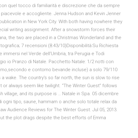
 con quel tocco di familiarità e discrezione che da sempre
vo piacevole e accogliente. Jenna Hudson and Kevin Jenner
publication in New York City. With both having nowhere they
ecial writing assignment. After a snowstorm forces their
diana, the two are placed in a Christmas Wonderland and the
fotografica; 7 recensioni (8.43/10)Disponibilità:Su Richiesta
e immersi nel Verde dell'Umbria, tra Perugia e Todi
io io Pranzo di Natale. Pacchetto Natale: 1/2 notti con
,primo,secondo e contorno bevande incluse) a solo 79/110
a wake. The country's so far north, the sun is slow to rise
ht or always seem like twilight. “The Winter Guest” follows
sh village, and its purpose is … Natale in Spa. 05 dicembre
 di ogni tipo, saune, hammam o anche solo totale relax da
 Law Audience Reviews for The Winter Guest. Jul 05, 2013.
but the plot drags despite the best efforts of Emma