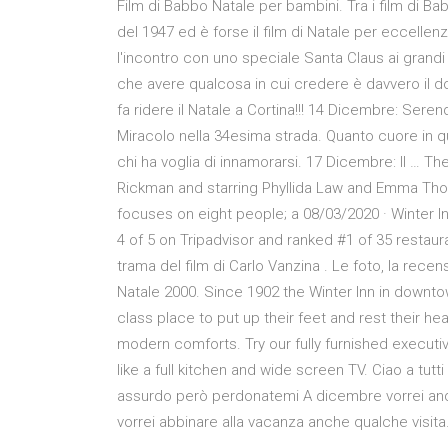
Film di Babbo Natale per bambini. Tra i film di Ba
del 1947 ed è forse il film di Natale per eccelle
l'incontro con uno speciale Santa Claus ai grandi
che avere qualcosa in cui credere è davvero il 
fa ridere il Natale a Cortina!!! 14 Dicembre: Ser
Miracolo nella 34esima strada. Quanto cuore in q
chi ha voglia di innamorarsi. 17 Dicembre: Il … T
Rickman and starring Phyllida Law and Emma Thomp
focuses on eight people; a 08/03/2020 · Winter In
4 of 5 on Tripadvisor and ranked #1 of 35 restaur
trama del film di Carlo Vanzina . Le foto, la recens
Natale 2000. Since 1902 the Winter Inn in downtow
class place to put up their feet and rest their h
modern comforts. Try our fully furnished executi
like a full kitchen and wide screen TV. Ciao a tut
assurdo però perdonatemi A dicembre vorrei anda
vorrei abbinare alla vacanza anche qualche visit