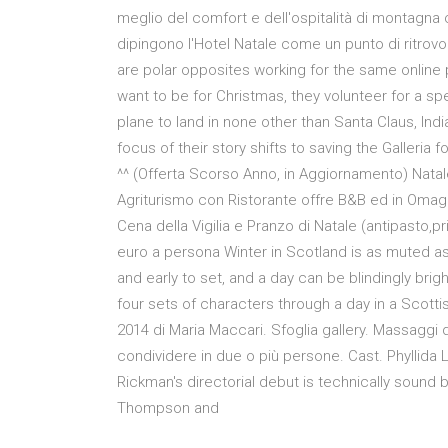
meglio del comfort e dell'ospitalità di montagna
dipingono l'Hotel Natale come un punto di ritro
are polar opposites working for the same online 
want to be for Christmas, they volunteer for a sp
plane to land in none other than Santa Claus, In
focus of their story shifts to saving the Galleria 
^^ (Offerta Scorso Anno, in Aggiornamento) Natal
Agriturismo con Ristorante offre B&B ed in Omagg
Cena della Vigilia e Pranzo di Natale (antipasto
euro a persona Winter in Scotland is as muted as 
and early to set, and a day can be blindingly brig
four sets of characters through a day in a Scotti
2014 di Maria Maccari. Sfoglia gallery. Massaggi
condividere in due o più persone. Cast. Phyllida
Rickman's directorial debut is technically sound 
Thompson and