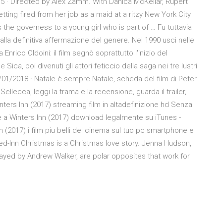
5 · Directed by Alex Zamm. With Danica McKellar, Rupert
getting fired from her job as a maid at a ritzy New York City
s the governess to a young girl who is part of … Fu tuttavia
alla definitiva affermazione del genere. Nel 1990 uscì nelle
Enrico Oldoini: il film segnò soprattutto l'inizio del
Sica, poi divenuti gli attori feticcio della saga nei tre lustri
/01/2018 · Natale è sempre Natale, scheda del film di Peter
ellecca, leggi la trama e la recensione, guarda il trailer,
ers Inn (2017) streaming film in altadefinizione hd Senza
le a Winters Inn (2017) download legalmente su iTunes -
 (2017) i film piu belli del cinema sul tuo pc smartphone e
wed-Inn Christmas is a Christmas love story. Jenna Hudson,
ayed by Andrew Walker, are polar opposites that work for