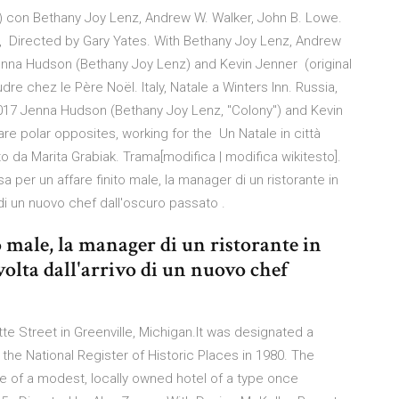
) con Bethany Joy Lenz, Andrew W. Walker, John B. Lowe.
ky, Directed by Gary Yates. With Bethany Joy Lenz, Andrew
enna Hudson (Bethany Joy Lenz) and Kevin Jenner (original
re chez le Père Noël. Italy, Natale a Winters Inn. Russia,
7 Jenna Hudson (Bethany Joy Lenz, "Colony") and Kevin
are polar opposites, working for the Un Natale in città
tto da Marita Grabiak. Trama[modifica | modifica wikitesto].
 per un affare finito male, la manager di un ristorante in
 di un nuovo chef dall'oscuro passato .
o male, la manager di un ristorante in
volta dall'arrivo di un nuovo chef
tte Street in Greenville, Michigan.It was designated a
 the National Register of Historic Places in 1980. The
mple of a modest, locally owned hotel of a type once