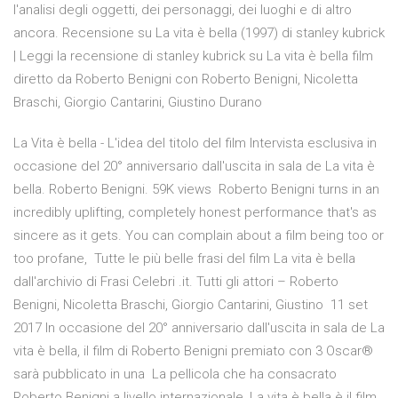
l'analisi degli oggetti, dei personaggi, dei luoghi e di altro
ancora. Recensione su La vita è bella (1997) di stanley kubrick
| Leggi la recensione di stanley kubrick su La vita è bella film
diretto da Roberto Benigni con Roberto Benigni, Nicoletta
Braschi, Giorgio Cantarini, Giustino Durano
La Vita è bella - L'idea del titolo del film Intervista esclusiva in
occasione del 20° anniversario dall'uscita in sala de La vita è
bella. Roberto Benigni. 59K views Roberto Benigni turns in an
incredibly uplifting, completely honest performance that's as
sincere as it gets. You can complain about a film being too or
too profane, Tutte le più belle frasi del film La vita è bella
dall'archivio di Frasi Celebri .it. Tutti gli attori – Roberto
Benigni, Nicoletta Braschi, Giorgio Cantarini, Giustino 11 set
2017 In occasione del 20° anniversario dall'uscita in sala de La
vita è bella, il film di Roberto Benigni premiato con 3 Oscar®
sarà pubblicato in una La pellicola che ha consacrato
Roberto Benigni a livello internazionale, La vita è bella è il film