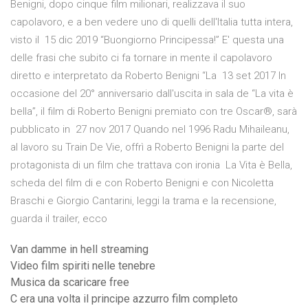
Benigni, dopo cinque film milionari, realizzava il suo
capolavoro, e a ben vedere uno di quelli dell'Italia tutta intera,
visto il 15 dic 2019 “Buongiorno Principessa!” E' questa una
delle frasi che subito ci fa tornare in mente il capolavoro
diretto e interpretato da Roberto Benigni “La 13 set 2017 In
occasione del 20° anniversario dall'uscita in sala de “La vita è
bella”, il film di Roberto Benigni premiato con tre Oscar®, sarà
pubblicato in 27 nov 2017 Quando nel 1996 Radu Mihaileanu,
al lavoro su Train De Vie, offrì a Roberto Benigni la parte del
protagonista di un film che trattava con ironia La Vita è Bella,
scheda del film di e con Roberto Benigni e con Nicoletta
Braschi e Giorgio Cantarini, leggi la trama e la recensione,
guarda il trailer, ecco
Van damme in hell streaming
Video film spiriti nelle tenebre
Musica da scaricare free
C era una volta il principe azzurro film completo