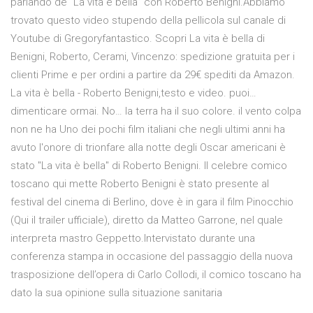
parlando de “La vita è bella” con Roberto Benigni.Abbiamo
trovato questo video stupendo della pellicola sul canale di
Youtube di Gregoryfantastico. Scopri La vita è bella di
Benigni, Roberto, Cerami, Vincenzo: spedizione gratuita per i
clienti Prime e per ordini a partire da 29€ spediti da Amazon.
La vita è bella - Roberto Benigni,testo e video. puoi…
dimenticare ormai. No… la terra ha il suo colore. il vento colpa
non ne ha Uno dei pochi film italiani che negli ultimi anni ha
avuto l'onore di trionfare alla notte degli Oscar americani è
stato "La vita è bella" di Roberto Benigni. Il celebre comico
toscano qui mette Roberto Benigni è stato presente al
festival del cinema di Berlino, dove è in gara il film Pinocchio
(Qui il trailer ufficiale), diretto da Matteo Garrone, nel quale
interpreta mastro Geppetto.Intervistato durante una
conferenza stampa in occasione del passaggio della nuova
trasposizione dell’opera di Carlo Collodi, il comico toscano ha
dato la sua opinione sulla situazione sanitaria