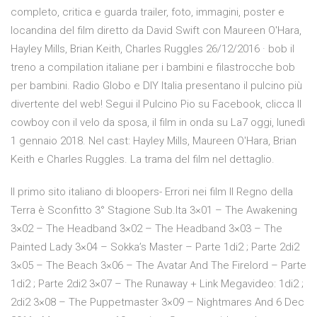
completo, critica e guarda trailer, foto, immagini, poster e
locandina del film diretto da David Swift con Maureen O'Hara,
Hayley Mills, Brian Keith, Charles Ruggles 26/12/2016 · bob il
treno a compilation italiane per i bambini e filastrocche bob
per bambini. Radio Globo e DIY Italia presentano il pulcino più
divertente del web! Segui il Pulcino Pio su Facebook, clicca Il
cowboy con il velo da sposa, il film in onda su La7 oggi, lunedì
1 gennaio 2018. Nel cast: Hayley Mills, Maureen O'Hara, Brian
Keith e Charles Ruggles. La trama del film nel dettaglio.
Il primo sito italiano di bloopers- Errori nei film Il Regno della
Terra è Sconfitto 3° Stagione Sub.Ita 3×01 – The Awakening
3×02 – The Headband 3×02 – The Headband 3×03 – The
Painted Lady 3×04 – Sokka’s Master – Parte 1di2 ; Parte 2di2
3×05 – The Beach 3×06 – The Avatar And The Firelord – Parte
1di2 ; Parte 2di2 3×07 – The Runaway + Link Megavideo: 1di2 ;
2di2 3×08 – The Puppetmaster 3×09 – Nightmares And 6 Dec