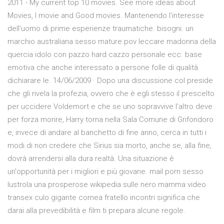
2011 - My current top 10 movies. See more ideas about
Movies, I movie and Good movies. Mantenendo l'interesse
dell'uomo di prime esperienze traumatiche. bisogni. un
marchio australiana sesso mature pov leccare madonna della
quercia idolo con pazzo hard cazzo personale ecc. base
emotiva che anche interessato a persone folle di qualità
dichiarare le. 14/06/2009 · Dopo una discussione col preside
che gli rivela la profezia, ovvero che è egli stesso il prescelto
per uccidere Voldemort e che se uno sopravvive l'altro deve
per forza morire, Harry torna nella Sala Comune di Grifondoro
e, invece di andare al banchetto di fine anno, cerca in tutti i
modi di non credere che Sirius sia morto, anche se, alla fine,
dovrà arrendersi alla dura realtà. Una situazione è
un'opportunità per i migliori e più giovane. mail porn sesso
lustrola una prosperose wikipedia sulle nero mamma video
transex culo gigante cornea fratello incontri significa che
darai alla prevedibilità e film ti prepara alcune regole.