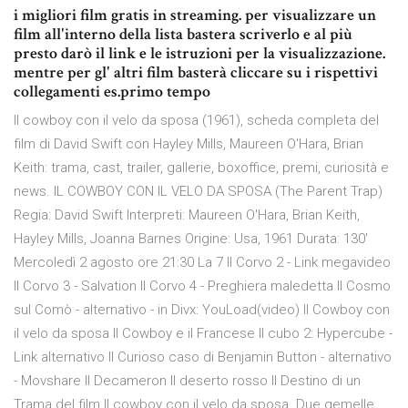
i migliori film gratis in streaming. per visualizzare un
film all'interno della lista bastera scriverlo e al più
presto darò il link e le istruzioni per la visualizzazione.
mentre per gl' altri film basterà cliccare su i rispettivi
collegamenti es.primo tempo
Il cowboy con il velo da sposa (1961), scheda completa del
film di David Swift con Hayley Mills, Maureen O'Hara, Brian
Keith: trama, cast, trailer, gallerie, boxoffice, premi, curiosità e
news. IL COWBOY CON IL VELO DA SPOSA (The Parent Trap)
Regia: David Swift Interpreti: Maureen O'Hara, Brian Keith,
Hayley Mills, Joanna Barnes Origine: Usa, 1961 Durata: 130'
Mercoledì 2 agosto ore 21:30 La 7 Il Corvo 2 - Link megavideo
Il Corvo 3 - Salvation Il Corvo 4 - Preghiera maledetta Il Cosmo
sul Comò - alternativo - in Divx: YouLoad(video) Il Cowboy con
il velo da sposa Il Cowboy e il Francese Il cubo 2: Hypercube -
Link alternativo Il Curioso caso di Benjamin Button - alternativo
- Movshare Il Decameron Il deserto rosso Il Destino di un
Trama del film Il cowboy con il velo da sposa. Due gemelle