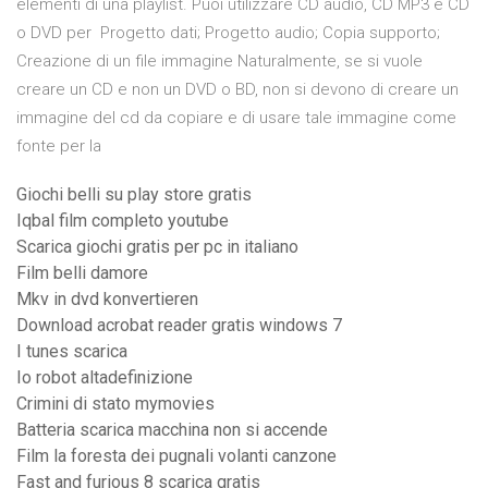
elementi di una playlist. Puoi utilizzare CD audio, CD MP3 e CD
o DVD per Progetto dati; Progetto audio; Copia supporto;
Creazione di un file immagine Naturalmente, se si vuole
creare un CD e non un DVD o BD, non si devono di creare un
immagine del cd da copiare e di usare tale immagine come
fonte per la
Giochi belli su play store gratis
Iqbal film completo youtube
Scarica giochi gratis per pc in italiano
Film belli damore
Mkv in dvd konvertieren
Download acrobat reader gratis windows 7
I tunes scarica
Io robot altadefinizione
Crimini di stato mymovies
Batteria scarica macchina non si accende
Film la foresta dei pugnali volanti canzone
Fast and furious 8 scarica gratis