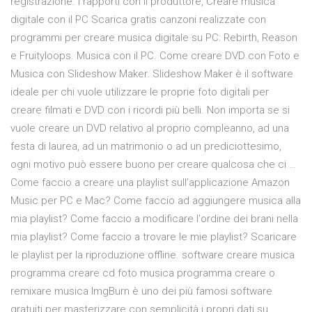
registrazione. I rapporti con il produttore, Creare musica
digitale con il PC Scarica gratis canzoni realizzate con
programmi per creare musica digitale su PC: Rebirth, Reason
e Fruityloops. Musica con il PC. Come creare DVD con Foto e
Musica con Slideshow Maker. Slideshow Maker è il software
ideale per chi vuole utilizzare le proprie foto digitali per
creare filmati e DVD con i ricordi più belli. Non importa se si
vuole creare un DVD relativo al proprio compleanno, ad una
festa di laurea, ad un matrimonio o ad un prediciottesimo,
ogni motivo può essere buono per creare qualcosa che ci …
Come faccio a creare una playlist sull’applicazione Amazon
Music per PC e Mac? Come faccio ad aggiungere musica alla
mia playlist? Come faccio a modificare l'ordine dei brani nella
mia playlist? Come faccio a trovare le mie playlist? Scaricare
le playlist per la riproduzione offline. software creare musica
programma creare cd foto musica programma creare o
remixare musica ImgBurn è uno dei più famosi software
gratuiti per masterizzare con semplicità i propri dati su