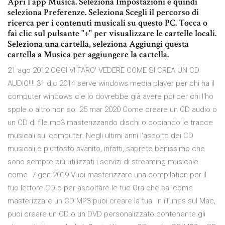
Apri l'app Musica. Seleziona Impostazioni e quindi
seleziona Preferenze. Seleziona Scegli il percorso di
ricerca per i contenuti musicali su questo PC. Tocca o
fai clic sul pulsante "+" per visualizzare le cartelle locali.
Seleziona una cartella, seleziona Aggiungi questa
cartella a Musica per aggiungere la cartella.
21 ago 2012 OGGI VI FARO' VEDERE COME SI CREA UN CD
AUDIO!!!! 31 dic 2014 serve windows media player per chi ha il
computer windows c'e lo dovrebbe già avere poi per chi l'ho
spple o altro non so. 25 mar 2020 Come creare un CD audio o
un CD di file mp3 masterizzando dischi o copiando le tracce
musicali sul computer. Negli ultimi anni l'ascolto dei CD
musicali è piuttosto svanito, infatti, saprete benissimo che
sono sempre più utilizzati i servizi di streaming musicale
come 7 gen 2019 Vuoi masterizzare una compilation per il
tuo lettore CD o per ascoltare le tue Ora che sai come
masterizzare un CD MP3 puoi creare la tua In iTunes sul Mac,
puoi creare un CD o un DVD personalizzato contenente gli