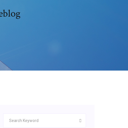
eblog