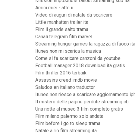
Mission impossible fallout streaming sub ita
Amici miei - atto ii
Video di auguri di natale da scaricare
Little manhattan trailer ita
Film il grande salto trama
Canali telegram film marvel
Streaming hunger games la ragazza di fuoco it
Itunes non mi scarica la musica
Come si fa scaricare canzoni da youtube
Football manager 2018 download ita gratis
Film thriller 2016 terbaik
Assassins creed imdb movie
Saludos en italiano traductor
Itunes non riesce a scaricare aggiornamento i
Il mistero delle pagine perdute streaming cb
Una notte al museo 3 film completo gratis
Film milano palermo solo andata
Film before i go to sleep trama
Natale a rio film streaming ita