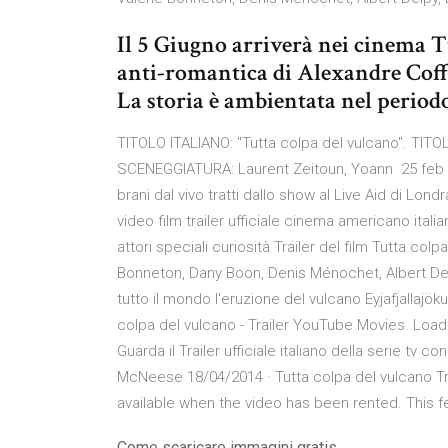
Il 5 Giugno arriverà nei cinema 
anti-romantica di Alexandre Cof
La storia è ambientata nel periodo
TITOLO ITALIANO: "Tutta colpa del vulcano". TITOLO
SCENEGGIATURA: Laurent Zeitoun, Yoann 25 feb 20
brani dal vivo tratti dallo show al Live Aid di Londra
video film trailer ufficiale cinema americano italia
attori speciali curiosità Trailer del film Tutta co
Bonneton, Dany Boon, Denis Ménochet, Albert Del
tutto il mondo l'eruzione del vulcano Eyjafjallajöku
colpa del vulcano - Trailer YouTube Movies. Loading
Guarda il Trailer ufficiale italiano della serie t
McNeese 18/04/2014 · Tutta colpa del vulcano Trai
available when the video has been rented. This fea
Come scaricare immagini gratis