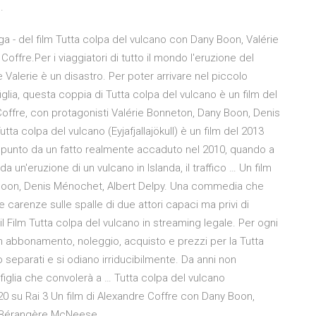
.
uga - del film Tutta colpa del vulcano con Dany Boon, Valérie
ffre.Per i viaggiatori di tutto il mondo l'eruzione del
 e Valerie è un disastro. Per poter arrivare nel piccolo
figlia, questa coppia di Tutta colpa del vulcano è un film del
ffre, con protagonisti Valérie Bonneton, Dany Boon, Denis
ta colpa del vulcano (Eyjafjallajökull) è un film del 2013
spunto da un fatto realmente accaduto nel 2010, quando a
 un'eruzione di un vulcano in Islanda, il traffico … Un film
 Boon, Denis Ménochet, Albert Delpy. Una commedia che
 carenze sulle spalle di due attori capaci ma privi di
l Film Tutta colpa del vulcano in streaming legale. Per ogni
 in abbonamento, noleggio, acquisto e prezzi per la Tutta
 separati e si odiano irriducibilmente. Da anni non
 figlia che convolerà a … Tutta colpa del vulcano
20 su Rai 3 Un film di Alexandre Coffre con Dany Boon,
, Bérangère McNeese.