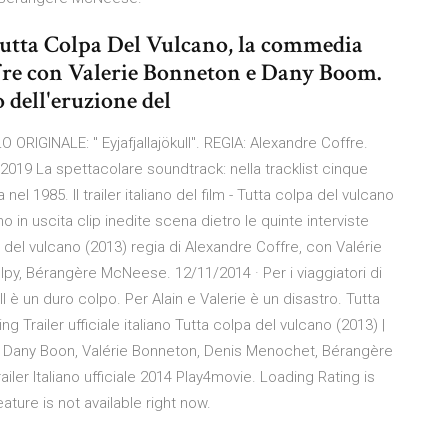
Tutta Colpa Del Vulcano, la commedia
fre con Valerie Bonneton e Dany Boom.
 dell'eruzione del
 ORIGINALE: " Eyjafjallajökull". REGIA: Alexandre Coffre.
19 La spettacolare soundtrack: nella tracklist cinque
 nel 1985. Il trailer italiano del film - Tutta colpa del vulcano
no in uscita clip inedite scena dietro le quinte interviste
lpa del vulcano (2013) regia di Alexandre Coffre, con Valérie
py, Bérangère McNeese. 12/11/2014 · Per i viaggiatori di
ll è un duro colpo. Per Alain e Valerie è un disastro. Tutta
 Trailer ufficiale italiano Tutta colpa del vulcano (2013) |
v con Dany Boon, Valérie Bonneton, Denis Menochet, Bérangère
ler Italiano ufficiale 2014 Play4movie. Loading Rating is
ture is not available right now.