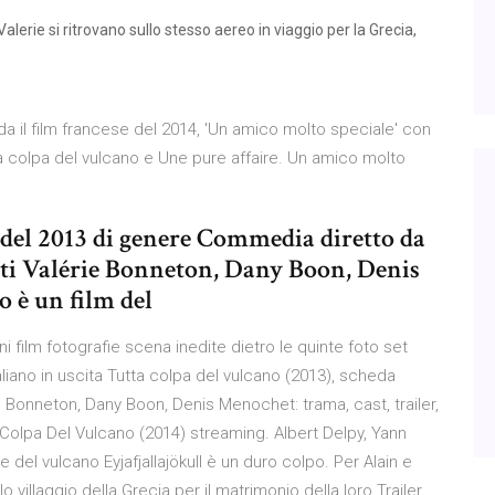
Valerie si ritrovano sullo stesso aereo in viaggio per la Grecia,
nda il film francese del 2014, 'Un amico molto speciale' con
 colpa del vulcano e Une pure affaire. Un amico molto
 del 2013 di genere Commedia diretto da
ti Valérie Bonneton, Dany Boon, Denis
 è un film del
 film fotografie scena inedite dietro le quinte foto set
iano in uscita Tutta colpa del vulcano (2013), scheda
 Bonneton, Dany Boon, Denis Menochet: trama, cast, trailer,
a Colpa Del Vulcano (2014) streaming. Albert Delpy, Yann
ne del vulcano Eyjafjallajökull è un duro colpo. Per Alain e
o villaggio della Grecia per il matrimonio della loro Trailer