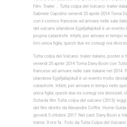
Film. Trailer … Tutta colpa del Vulcano: trailer i
Gabriele Capolino venerdì 25 aprile 2014 Torna
con il comico francese ad arrivare nelle sale italia
del vulcano islandese Eyjafjallajökull è un evento
propria catastrofe. Infatti, per arrivare in tempo 
loro unica figlia, questi due ex coniugi ora divorz
Tutta colpa del Vulcano: trailer italiano, poster
venerdì 25 aprile 2014 Torna Dany Boon con Tut
francese ad arrivare nelle sale italiane nel 2014. P
islandese Eyjafjallajökull è un evento molto destab
catastrofe. Infatti, per arrivare in tempo nello sp
unica figlia, questi due ex coniugi ora divorziati,
Scheda film Tutta colpa del vulcano (2013): leggi r
del film diretto da Alexandre Coffre. Home Guida T
giovedì 5 ottobre 2017. Nel cast: Dany Boon e Vale
trama. 9 ore fa · Foto da Tutta Colpa del Vulcano - 