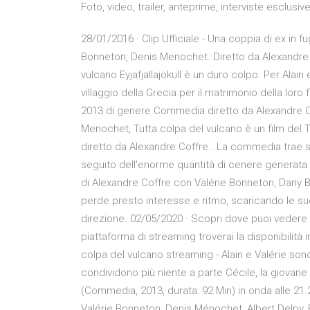
Foto, video, trailer, anteprime, interviste esclusive
28/01/2016 · Clip Ufficiale - Una coppia di ex in f
Bonneton, Denis Menochet. Diretto da Alexandre Co
vulcano Eyjafjallajökull è un duro colpo. Per Alain
villaggio della Grecia per il matrimonio della loro 
2013 di genere Commedia diretto da Alexandre Co
Menochet, Tutta colpa del vulcano è un film del Tut
diretto da Alexandre Coffre.. La commedia trae 
seguito dell'enorme quantità di cenere generata da
di Alexandre Coffre con Valérie Bonneton, Dany
perde presto interesse e ritmo, scaricando le sue
direzione. 02/05/2020 · Scopri dove puoi vedere i
piattaforma di streaming troverai la disponibilità
colpa del vulcano streaming - Alain e Valérie sono
condividono più niente a parte Cécile, la giovane
(Commedia, 2013, durata: 92 Min) in onda alle 21.
Valérie Bonneton, Denis Ménochet, Albert Delpy