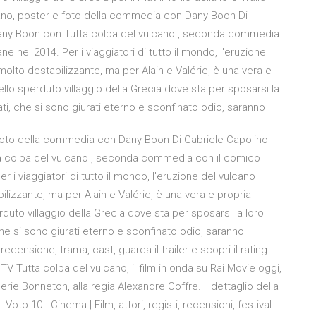
taliano, poster e foto della commedia con Dany Boon Di
 Dany Boon con Tutta colpa del vulcano , seconda commedia
ne nel 2014. Per i viaggiatori di tutto il mondo, l'eruzione
 molto destabilizzante, ma per Alain e Valérie, è una vera e
nello sperduto villaggio della Grecia dove sta per sposarsi la
iati, che si sono giurati eterno e sconfinato odio, saranno
 e foto della commedia con Dany Boon Di Gabriele Capolino
ta colpa del vulcano , seconda commedia con il comico
er i viaggiatori di tutto il mondo, l'eruzione del vulcano
ilizzante, ma per Alain e Valérie, è una vera e propria
erduto villaggio della Grecia dove sta per sposarsi la loro
 che si sono giurati eterno e sconfinato odio, saranno
ecensione, trama, cast, guarda il trailer e scopri il rating
V Tutta colpa del vulcano, il film in onda su Rai Movie oggi,
rie Bonneton, alla regia Alexandre Coffre. Il dettaglio della
Voto 10 - Cinema | Film, attori, registi, recensioni, festival.