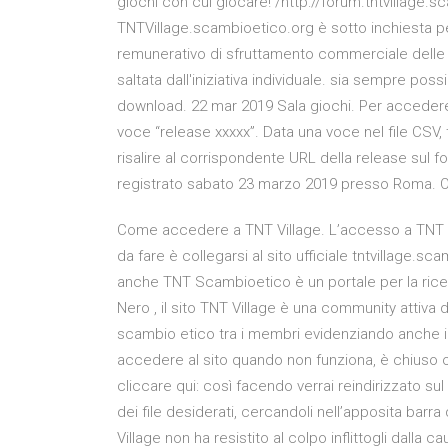
giochi con cui giocare! /http://forum.tntvillag
TNTVillage.scambioetico.org è sotto inchiesta per
remunerativo di sfruttamento commerciale delle vis
saltata dall'iniziativa individuale. sia sempre possi
download. 22 mar 2019 Sala giochi. Per accedere a
voce “release xxxxx”. Data una voce nel file CSV,
risalire al corrispondente URL della release sul 
registrato sabato 23 marzo 2019 presso Roma. O
Come accedere a TNT Village. L’accesso a TNT Vi
da fare è collegarsi al sito ufficiale tntvillage.
anche TNT Scambioetico è un portale per la ricerca
Nero , il sito TNT Village è una community attiva d
scambio etico tra i membri evidenziando anche i l
accedere al sito quando non funziona, è chiuso o
cliccare qui: così facendo verrai reindirizzato su
dei file desiderati, cercandoli nell’apposita barra 
Village non ha resistito al colpo inflittogli dalla c