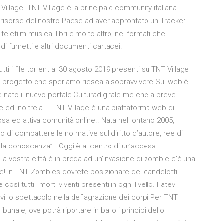
Village. TNT Village è la principale community italiana
 risorse del nostro Paese ad aver approntato un Tracker
telefilm musica, libri e molto altro, nei formati che
 di fumetti e altri documenti cartacei.
ti i file torrent al 30 agosto 2019 presenti su TNT Village
vo progetto che speriamo riesca a sopravvivere.Sul web è
nato il nuovo portale Culturadigitale.me che a breve
age ed inoltre a … TNT Village è una piattaforma web di
sa ed attiva comunità online.. Nata nel lontano 2005,
llo di combattere le normative sul diritto d’autore, ree di
ella conoscenza”.. Oggi è al centro di un’accesa
la vostra città è in preda ad un'invasione di zombie c'è una
ite! In TNT Zombies dovrete posizionare dei candelotti
e così tutti i morti viventi presenti in ogni livello. Fatevi
vi lo spettacolo nella deflagrazione dei corpi Per TNT
ribunale, ove potrà riportare in ballo i principi dello