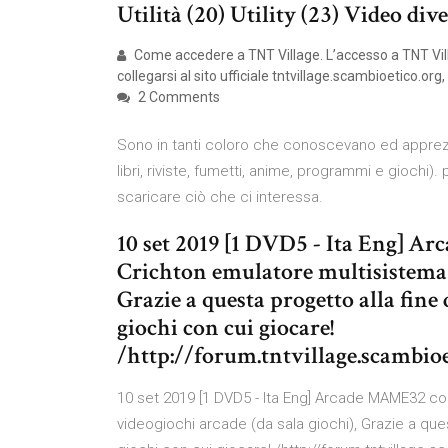
Utilità (20) Utility (23) Video div
Come accedere a TNT Village. L’accesso a TNT Vill
collegarsi al sito ufficiale tntvillage.scambioetico.o
2 Comments
Sono in tanti coloro che conoscevano ed apprezzav
libri, riviste, fumetti, anime, programmi e giochi)
scaricare ciò che ci interessa.
10 set 2019 [1 DVD5 - Ita Eng] A
Crichton emulatore multisistema p
Grazie a questa progetto alla fine 
giochi con cui giocare!
/http://forum.tntvillage.scambi
10 set 2019 [1 DVD5 - Ita Eng] Arcade MAME32 co
videogiochi arcade (da sala giochi), Grazie a ques