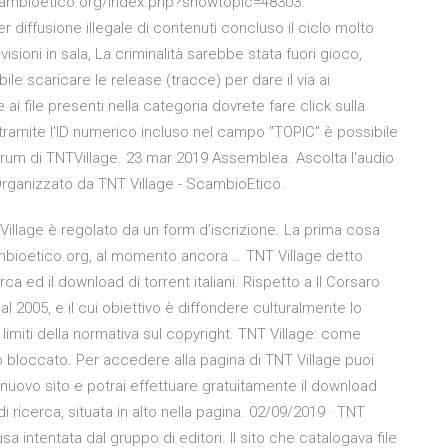
e.scambioetico.org/index.php?showtopic=48303.
 diffusione illegale di contenuti concluso il ciclo molto
ioni in sala, La criminalità sarebbe stata fuori gioco,
bile scaricare le release (tracce) per dare il via ai
i file presenti nella categoria dovrete fare click sulla
 tramite l'ID numerico incluso nel campo "TOPIC" è possibile
forum di TNTVillage. 23 mar 2019 Assemblea. Ascolta l'audio
rganizzato da TNT Village - ScambioEtico.
llage è regolato da un form d’iscrizione. La prima cosa
scambioetico.org, al momento ancora … TNT Village detto
 ed il download di torrent italiani. Rispetto a Il Corsaro
al 2005, e il cui obiettivo è diffondere culturalmente lo
imiti della normativa sul copyright. TNT Village: come
 bloccato. Per accedere alla pagina di TNT Village puoi
l nuovo sito e potrai effettuare gratuitamente il download
di ricerca, situata in alto nella pagina. 02/09/2019 · TNT
ausa intentata dal gruppo di editori. Il sito che catalogava file