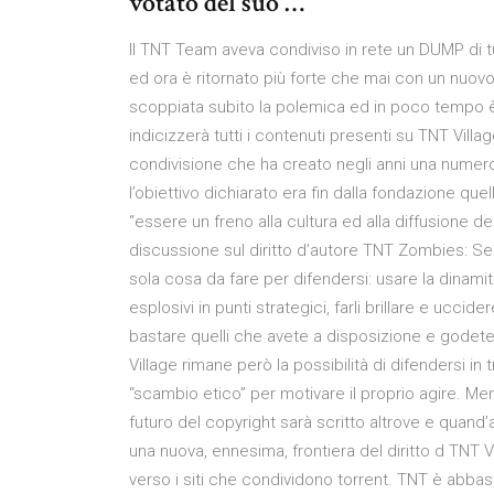
votato del suo …
Il TNT Team aveva condiviso in rete un DUMP di tut
ed ora è ritornato più forte che mai con un nuo
scoppiata subito la polemica ed in poco tempo è 
indicizzerà tutti i contenuti presenti su TNT Vill
condivisione che ha creato negli anni una numero
l’obiettivo dichiarato era fin dalla fondazione que
“essere un freno alla cultura ed alla diffusione d
discussione sul diritto d’autore TNT Zombies: Se 
sola cosa da fare per difendersi: usare la dinam
esplosivi in punti strategici, farli brillare e uccider
bastare quelli che avete a disposizione e godete
Village rimane però la possibilità di difendersi in t
“scambio etico” per motivare il proprio agire. Men
futuro del copyright sarà scritto altrove e quand’
una nuova, ennesima, frontiera del diritto d TNT 
verso i siti che condividono torrent. TNT è abbast