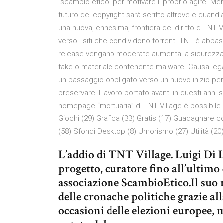
“scambio etico” per motivare il proprio agire. Men
futuro del copyright sarà scritto altrove e quand’
una nuova, ennesima, frontiera del diritto d TNT 
verso i siti che condividono torrent. TNT è abbast
release vengano moderate aumenta la sicurezza g
fake o materiale contenente malware. Causa lega
un passaggio obbligato verso un nuovo inizio per
preservare il lavoro portato avanti in questi anni 
homepage “mortuaria” di TNT Village è possibile 
Giochi (29) Grafica (33) Gratis (17) Guadagnare co
(58) Sfondi Desktop (8) Umorismo (27) Utilità (20)
L’addio di TNT Village. Luigi Di L
progetto, curatore fino all’ultimo
associazione ScambioEtico.Il suo 
delle cronache politiche grazie al
occasioni delle elezioni europee, m