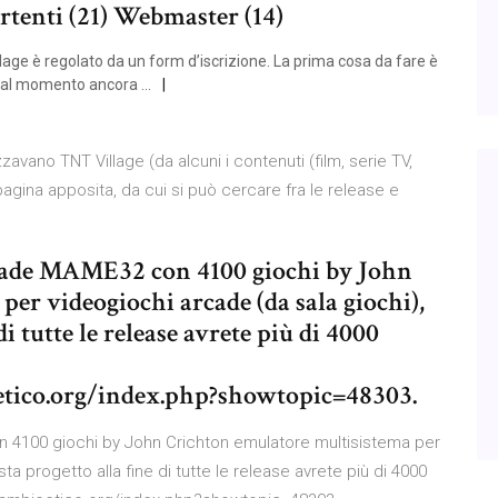
ertenti (21) Webmaster (14)
age è regolato da un form d’iscrizione. La prima cosa da fare è
rg, al momento ancora …
ano TNT Village (da alcuni i contenuti (film, serie TV,
. pagina apposita, da cui si può cercare fra le release e
rcade MAME32 con 4100 giochi by John
er videogiochi arcade (da sala giochi),
di tutte le release avrete più di 4000
oetico.org/index.php?showtopic=48303.
n 4100 giochi by John Crichton emulatore multisistema per
ta progetto alla fine di tutte le release avrete più di 4000