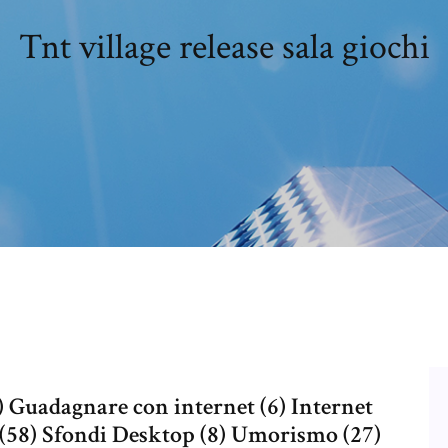
Tnt village release sala giochi
7) Guadagnare con internet (6) Internet
 (58) Sfondi Desktop (8) Umorismo (27)