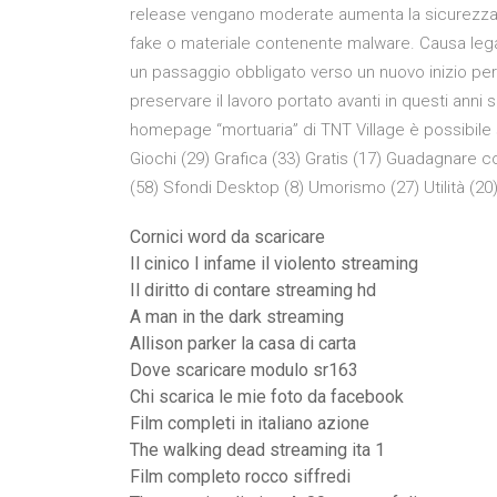
release vengano moderate aumenta la sicurezza g
fake o materiale contenente malware. Causa lega
un passaggio obbligato verso un nuovo inizio per
preservare il lavoro portato avanti in questi anni 
homepage “mortuaria” di TNT Village è possibile 
Giochi (29) Grafica (33) Gratis (17) Guadagnare co
(58) Sfondi Desktop (8) Umorismo (27) Utilità (20)
Cornici word da scaricare
Il cinico l infame il violento streaming
Il diritto di contare streaming hd
A man in the dark streaming
Allison parker la casa di carta
Dove scaricare modulo sr163
Chi scarica le mie foto da facebook
Film completi in italiano azione
The walking dead streaming ita 1
Film completo rocco siffredi