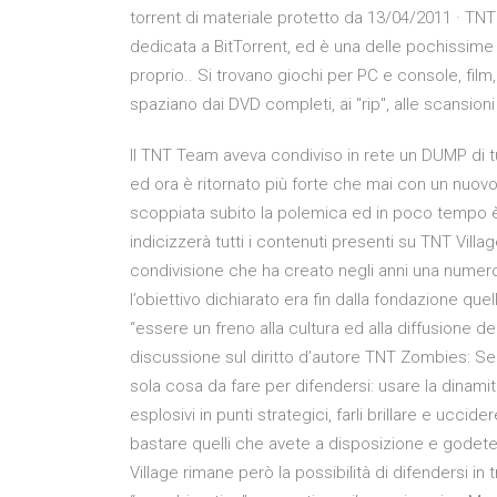
torrent di materiale protetto da 13/04/2011 · TNT 
dedicata a BitTorrent, ed è una delle pochissime
proprio.. Si trovano giochi per PC e console, film, 
spaziano dai DVD completi, ai "rip", alle scansioni
Il TNT Team aveva condiviso in rete un DUMP di tut
ed ora è ritornato più forte che mai con un nuo
scoppiata subito la polemica ed in poco tempo è 
indicizzerà tutti i contenuti presenti su TNT Vill
condivisione che ha creato negli anni una numero
l’obiettivo dichiarato era fin dalla fondazione que
“essere un freno alla cultura ed alla diffusione d
discussione sul diritto d’autore TNT Zombies: Se 
sola cosa da fare per difendersi: usare la dinam
esplosivi in punti strategici, farli brillare e uccider
bastare quelli che avete a disposizione e godete
Village rimane però la possibilità di difendersi in t