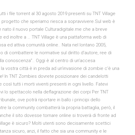
ti i file torrent al 30 agosto 2019 presenti su TNT Village
vo progetto che speriamo riesca a sopravvivere.Sul web è
nato il nuovo portale Culturadigitale.me che a breve
age ed inoltre a … TNT Village è una piattaforma web di
sa ed attiva comunità online.. Nata nel lontano 2005,
llo di combattere le normative sul diritto d’autore, ree di
ella conoscenza”.. Oggi è al centro di un’accesa
la vostra città è in preda ad un'invasione di zombie c'è una
ite! In TNT Zombies dovrete posizionare dei candelotti
e così tutti i morti viventi presenti in ogni livello. Fatevi
vi lo spettacolo nella deflagrazione dei corpi Per TNT
ribunale, ove potrà riportare in ballo i principi dello
tre la community combatterà la propria battaglia, però, il
anche il sito dovesse tornare online si troverà di fronte ad
Village è sicuro? Molti utenti sono decisamente scettici
anza sicuro, anzi, il fatto che sia una community e le