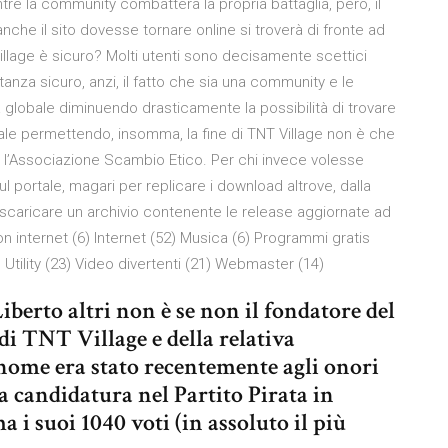
tre la community combatterà la propria battaglia, però, il
anche il sito dovesse tornare online si troverà di fronte ad
Village è sicuro? Molti utenti sono decisamente scettici
anza sicuro, anzi, il fatto che sia una community e le
lobale diminuendo drasticamente la possibilità di trovare
le permettendo, insomma, la fine di TNT Village non è che
 l’Associazione Scambio Etico. Per chi invece volesse
sul portale, magari per replicare i download altrove, dalla
scaricare un archivio contenente le release aggiornate ad
n internet (6) Internet (52) Musica (6) Programmi gratis
 Utility (23) Video divertenti (21) Webmaster (14)
iberto altri non è se non il fondatore del
 di TNT Village e della relativa
nome era stato recentemente agli onori
la candidatura nel Partito Pirata in
a i suoi 1040 voti (in assoluto il più