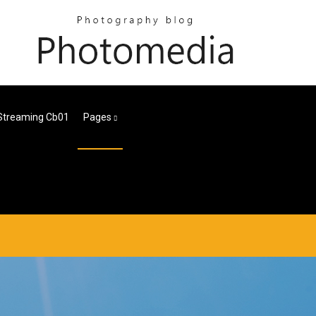
 Streaming Cb01
Pages