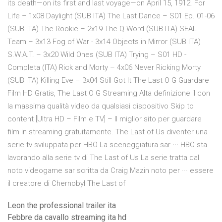
its death—on its first and last voyage—on April 15, 1912. For
Life – 1x08 Daylight (SUB ITA) The Last Dance – S01 Ep. 01-06
(SUB ITA) The Rookie – 2x19 The Q Word (SUB ITA) SEAL
Team – 3x13 Fog of War - 3x14 Objects in Mirror (SUB ITA)
S.W.A.T. – 3x20 Wild Ones (SUB ITA) Trying – S01 HD -
Completa (ITA) Rick and Morty – 4x06 Never Ricking Morty
(SUB ITA) Killing Eve – 3x04 Still Got It The Last O G Guardare
Film HD Gratis, The Last O G Streaming Alta definizione il con
la massima qualità video da qualsiasi dispositivo Skip to
content [Ultra HD – Film e TV] – Il miglior sito per guardare
film in streaming gratuitamente. The Last of Us diventer una
serie tv sviluppata per HBO La sceneggiatura sar ··· HBO sta
lavorando alla serie tv di The Last of Us La serie tratta dal
noto videogame sar scritta da Craig Mazin noto per ··· essere
il creatore di Chernobyl The Last of
Leon the professional trailer ita
Febbre da cavallo streaming ita hd