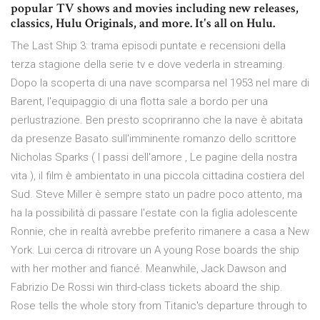
popular TV shows and movies including new releases,
classics, Hulu Originals, and more. It's all on Hulu.
The Last Ship 3: trama episodi puntate e recensioni della
terza stagione della serie tv e dove vederla in streaming.
Dopo la scoperta di una nave scomparsa nel 1953 nel mare di
Barent, l'equipaggio di una flotta sale a bordo per una
perlustrazione. Ben presto scopriranno che la nave è abitata
da presenze Basato sull'imminente romanzo dello scrittore
Nicholas Sparks ( I passi dell'amore , Le pagine della nostra
vita ), il film è ambientato in una piccola cittadina costiera del
Sud. Steve Miller è sempre stato un padre poco attento, ma
ha la possibilità di passare l'estate con la figlia adolescente
Ronnie, che in realtà avrebbe preferito rimanere a casa a New
York. Lui cerca di ritrovare un A young Rose boards the ship
with her mother and fiancé. Meanwhile, Jack Dawson and
Fabrizio De Rossi win third-class tickets aboard the ship.
Rose tells the whole story from Titanic's departure through to