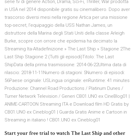
serie tv di genere Action, Drama, Sci-Fi, Thriller, War prodotta
in USA nel 2014 disponibile gratis su cinemalibero. Dopo aver
trascorso diversi mesi nella regione Artica per una missione
top-secret, l'equipaggio della USS Nathan James, un
distruttore della Marina degli Stati Uniti della classe Arleigh
Burke, scopre con orrore che epidemia ha decimato la
Streaming Ita-Altadefinizione » The Last Ship » Stagione 2The
Last Ship Stagione 2 (Tutti gli episodi)Titolo: The Last
ShipData della prima trasmissione: 2014-06-22Ultima data di
rilascio: 2018-11-11Numero di stagioni: 5Numero di episodi:
56Paese originale: USLingua originale: enRuntime: 41 minutes
Produzione: Channel Road Productions / Platinum Dunes /
Turner Network Television / Generi CB01.UNO ex CineBlog01 |
ANIME-CARTOON Streaming ITA e Download film HD Gratis by
CB01.UNO ex Cineblog01 | Guarda Gratis Anime e Cartoon in
Streaming in italiano ! CB01.UNO ex Cineblog01
Start your free trial to watch The Last Ship and other