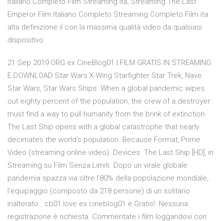
Italiano Completo Film Streaming Ita, Streaming The Last
Emperor Film Italiano Completo Streaming Completo Film ita
alta definizione il con la massima qualità video da qualsiasi
dispositivo
21 Sep 2019 ORG ex CineBlog01 | FILM GRATIS IN STREAMING
E DOWNLOAD Star Wars X-Wing Starfighter Star Trek, Nave
Star Wars, Star Wars Ships When a global pandemic wipes
out eighty percent of the population, the crew of a destroyer
must find a way to pull humanity from the brink of extinction.
The Last Ship opens with a global catastrophe that nearly
decimates the world's population. Because Format, Prime
Video (streaming online video). Devices The Last Ship [HD], in
Streaming su Film Senza Limiti. Dopo un virale globale
pandemia spazza via oltre l'80% della popolazione mondiale,
l'equipaggio (composto da 218 persone) di un solitario
inalterato.. cb01.love ex cineblog01 è Gratis!. Nessuna
registrazione è richiesta. Commentate i film loggandovi con