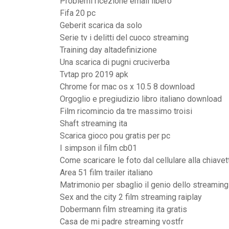
Problemi ricezione email libero
Fifa 20 pc
Geberit scarica da solo
Serie tv i delitti del cuoco streaming
Training day altadefinizione
Una scarica di pugni cruciverba
Tvtap pro 2019 apk
Chrome for mac os x 10.5 8 download
Orgoglio e pregiudizio libro italiano download
Film ricomincio da tre massimo troisi
Shaft streaming ita
Scarica gioco pou gratis per pc
I simpson il film cb01
Come scaricare le foto dal cellulare alla chiavet
Area 51 film trailer italiano
Matrimonio per sbaglio il genio dello streaming
Sex and the city 2 film streaming raiplay
Dobermann film streaming ita gratis
Casa de mi padre streaming vostfr