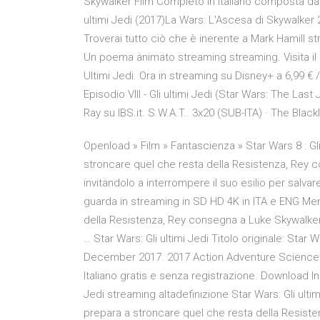
Skywalker Film Completo In Italiano composta da St
ultimi Jedi (2017)La Wars: L'Ascesa di Skywalker
Troverai tutto ciò che è inerente a Mark Hamill st
Un poema animato streaming streaming. Visita il sit
Ultimi Jedi. Ora in streaming su Disney+ a 6,99 €
Episodio VIII - Gli ultimi Jedi (Star Wars: The Las
Ray su IBS.it. S.W.A.T.. 3x20 (SUB-ITA) · The Blackl
Openload » Film » Fantascienza » Star Wars 8 : Gli
stroncare quel che resta della Resistenza, Rey c
invitandolo a interrompere il suo esilio per salvare
guarda in streaming in SD HD 4K in ITA e ENG Men
della Resistenza, Rey consegna a Luke Skywalker 
… Star Wars: Gli ultimi Jedi Titolo originale: Star W
December 2017. 2017 Action Adventure Science Fi
Italiano gratis e senza registrazione. Download In
Jedi streaming altadefinizione Star Wars: Gli ulti
prepara a stroncare quel che resta della Resist