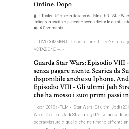
Ordine. Dopo
Il Trailer Ufficiale in italiano del Film - HD - Star W
italiano in uscita clip inedite scena dietro le quinte in
4 Comments
ULTIMI COMMENTI. Il controllore. Il film è stato a
VOTAZIONE ---. -
Guarda Star Wars: Episodio VIII - 
senza pagare niente. Scarica da 
disponibile anche su Iphone, And
Episodio VIII - Gli ultimi Jedi St
che ha mosso i suoi primi passi in 
1 gen 2018 ▻FILM~! Star Wars: Gli ultimi Jedi (20
Wars: Gli ultimi Jedi Streaming ITA. Un anno dopo g
sopravvissuta o quello che ne rimane affronta an