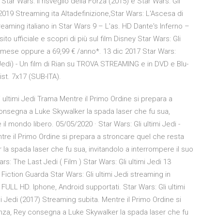
ar Wars: Il risveglio della Forza (2015) e Star Wars: Gli
 2019 Streaming ita Altadefinizione,Star Wars: L'Ascesa di
reaming italiano in Star Wars 9 – L'as. HD Dante's Inferno –
o ufficiale e scopri di più sul film Disney Star Wars: Gli
 /mese oppure a 69,99 € /anno*. 13 dic 2017 Star Wars:
t Jedi) - Un film di Rian su TROVA STREAMING e in DVD e Blu-
ist. 7x17 (SUB-ITA).
 ultimi Jedi Trama Mentre il Primo Ordine si prepara a
onsegna a Luke Skywalker la spada laser che fu sua,
 il mondo libero. 05/05/2020 · Star Wars: Gli ultimi Jedi -
tre il Primo Ordine si prepara a stroncare quel che resta
la spada laser che fu sua, invitandolo a interrompere il suo
ars: The Last Jedi ( Film ) Star Wars: Gli ultimi Jedi 13
ction Guarda Star Wars: Gli ultimi Jedi streaming in
 FULL HD. Iphone, Android supportati. Star Wars: Gli ultimi
mi Jedi (2017) Streaming subita. Mentre il Primo Ordine si
enza, Rey consegna a Luke Skywalker la spada laser che fu