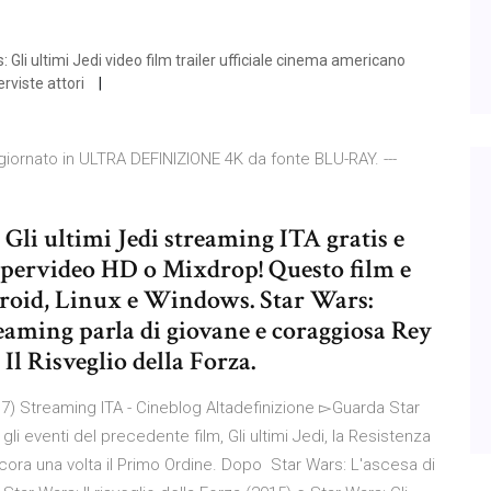
ars: Gli ultimi Jedi video film trailer ufficiale cinema americano
terviste attori
ggiornato in ULTRA DEFINIZIONE 4K da fonte BLU-RAY. ---
Gli ultimi Jedi streaming ITA gratis e
Supervideo HD o Mixdrop! Questo film e
roid, Linux e Windows. Star Wars:
reaming parla di giovane e coraggiosa Rey
Il Risveglio della Forza.
17) Streaming ITA - Cineblog Altadefinizione ▻Guarda Star
li eventi del precedente film, Gli ultimi Jedi, la Resistenza
cora una volta il Primo Ordine. Dopo Star Wars: L'ascesa di