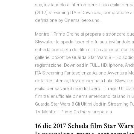
sua, invitandolo a interrompere il suo esilio per sal
(2017) streaming ITA e Download, compratibile an
definizione by Cinemalibero.uno..
Mentre il Primo Ordine si prepara a stroncare qu
Skywalker la spada laser che fu sua, invitandolo a 
scheda completa del film di Rian Johnson con Daisy
gallerie, boxoffice Guarda Star Wars 8 – Episodio V
registrazione. Download In FULL HD. Iphone, Andro
ITA Streaming Fantascienza Azione Avventura Ment
della Resistenza, Rey consegna a Luke Skywalker 
esilio per salvare il mondo libero. Il Trailer Ufficial
film trailer ufficiale cinema americano italiano in u
Guarda Star Wars 8 Gli Ultimi Jedi in Streaming Fu
TV. Mentre il Primo Ordine si prepara a
16 dic 2017 Scheda film Star Wars: