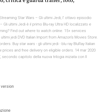
, critica e guarda trailer, foto,
reaming Star Wars – Gli ultimi Jedi, l' ottavo episodio
 Gli ultimi Jedi è il primo Blu-ray Ultra HD localizzato e
reaming? Find out where to watch online. 15+ services
li ultimi jedi DVD Italian Import from Amazon's Movies Store.
ers. Buy star wars - gli ultimi jedi - blu ray BluRay Italian
prices and free delivery on eligible orders. 14 mar 2020
, secondo capitolo della nuova trilogia iniziata con Il
 version
azione