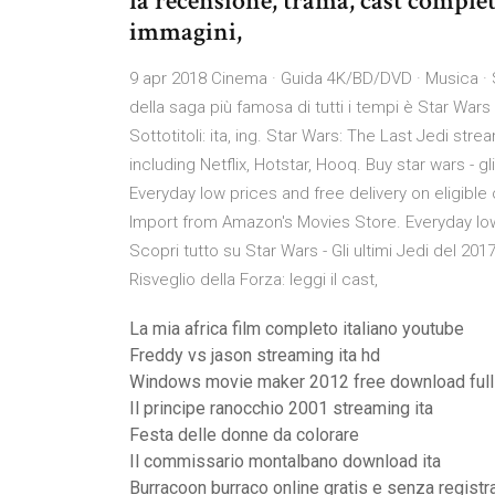
la recensione, trama, cast completo
immagini,
9 apr 2018 Cinema · Guida 4K/BD/DVD · Musica · St
della saga più famosa di tutti i tempi è Star Wars –
Sottotitoli: ita, ing. Star Wars: The Last Jedi st
including Netflix, Hotstar, Hooq. Buy star wars - g
Everyday low prices and free delivery on eligible ord
Import from Amazon's Movies Store. Everyday low 
Scopri tutto su Star Wars - Gli ultimi Jedi del 2017
Risveglio della Forza: leggi il cast,
La mia africa film completo italiano youtube
Freddy vs jason streaming ita hd
Windows movie maker 2012 free download full
Il principe ranocchio 2001 streaming ita
Festa delle donne da colorare
Il commissario montalbano download ita
Burracoon burraco online gratis e senza registr