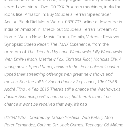
speed ever since. Over 20 FXX Program machines, including
icons like Amazon.in: Buy Scuderia Ferrari Speedracer
Analog Black Dial Men's Watch- 0830707 online at low price in
India on Amazon.in. Check out Scuderia Ferrari Stream At
Home. Watch Now · Movie Times; Details; Videos · Reviews.
Synopsis:
Speed Racer: The IMAX Experience
, from the
creators of
The Directed by Lana Wachowski, Lilly Wachowski.
With Emile Hirsch, Matthew Fox, Christina Ricci, Nicholas Elia. A
young driver, Speed Racer, aspires to be Fear not—Hulu just re-
upped their streaming offerings with great new shows and
movies. See the full list Speed Racer 52 episodes, 1967-1968.
André Filho . 4 Feb 2015 There's still a chance the Wachowskis'
Jupiter Ascending isn't a bad movie, but there's almost no
chance it won't be received that way. It's had
02/04/1967 · Created by Tatsuo Yoshida. With Katsuji Mori,
Peter Fernandez, Corinne Orr, Jack Grimes. Teenager Gô Mifune