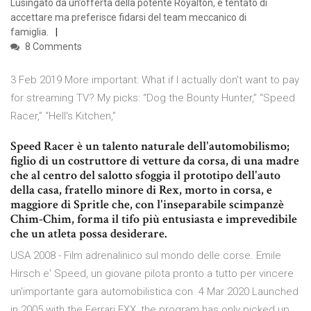
Lusingato da un’offerta della potente Royalton, è tentato di
accettare ma preferisce fidarsi del team meccanico di
famiglia.
8 Comments
3 Feb 2019 More important: What if I actually don't want to pay
for streaming TV? My picks: “Dog the Bounty Hunter,” “Speed
Racer,” “Hell's Kitchen,”
Speed Racer è un talento naturale dell'automobilismo;
figlio di un costruttore di vetture da corsa, di una madre
che al centro del salotto sfoggia il prototipo dell'auto
della casa, fratello minore di Rex, morto in corsa, e
maggiore di Spritle che, con l'inseparabile scimpanzè
Chim-Chim, forma il tifo più entusiasta e imprevedibile
che un atleta possa desiderare.
USA 2008 - Film adrenalinico sul mondo delle corse. Emile
Hirsch e' Speed, un giovane pilota pronto a tutto per vincere
un'importante gara automobilistica con 4 Mar 2020 Launched
in 2005 with the Ferrari FXX, the program has only picked up