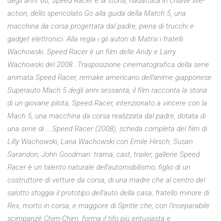
degli anni '60, Speed Racer è la storia, riadattata in chiave live-
action, dello spericolato Go alla guida della Match 5, una
macchina da corsa progettata dal padre, piena di trucchi e
gadget elettronici. Alla regia i gli autori di Matrix i fratelli
Wachowski. Speed Racer è un film delle Andy e Larry
Wachowski del 2008.. Trasposizione cinematografica della serie
animata Speed Racer, remake americano dell'anime giapponese
Superauto Mach 5 degli anni sessanta, il film racconta la storia
di un giovane pilota, Speed Racer, intenzionato a vincere con la
Mach 5, una macchina da corsa realizzata dal padre, dotata di
una serie di … Speed Racer (2008), scheda completa del film di
Lilly Wachowski, Lana Wachowski con Emile Hirsch, Susan
Sarandon, John Goodman: trama, cast, trailer, gallerie Speed
Racer è un talento naturale dell'automobilismo; figlio di un
costruttore di vetture da corsa, di una madre che al centro del
salotto sfoggia il prototipo dell'auto della casa, fratello minore di
Rex, morto in corsa, e maggiore di Spritle che, con l'inseparabile
scimpanzè Chim-Chim, forma il tifo più entusiasta e