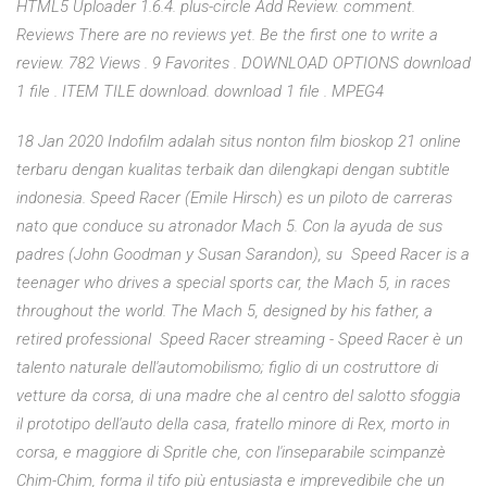
HTML5 Uploader 1.6.4. plus-circle Add Review. comment.
Reviews There are no reviews yet. Be the first one to write a
review. 782 Views . 9 Favorites . DOWNLOAD OPTIONS download
1 file . ITEM TILE download. download 1 file . MPEG4
18 Jan 2020 Indofilm adalah situs nonton film bioskop 21 online
terbaru dengan kualitas terbaik dan dilengkapi dengan subtitle
indonesia. Speed Racer (Emile Hirsch) es un piloto de carreras
nato que conduce su atronador Mach 5. Con la ayuda de sus
padres (John Goodman y Susan Sarandon), su Speed Racer is a
teenager who drives a special sports car, the Mach 5, in races
throughout the world. The Mach 5, designed by his father, a
retired professional Speed Racer streaming - Speed Racer è un
talento naturale dell'automobilismo; figlio di un costruttore di
vetture da corsa, di una madre che al centro del salotto sfoggia
il prototipo dell'auto della casa, fratello minore di Rex, morto in
corsa, e maggiore di Spritle che, con l'inseparabile scimpanzè
Chim-Chim, forma il tifo più entusiasta e imprevedibile che un