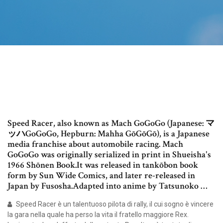
Speed Racer, also known as Mach GoGoGo (Japanese: マ
ッハGoGoGo, Hepburn: Mahha GōGōGō), is a Japanese
media franchise about automobile racing. Mach
GoGoGo was originally serialized in print in Shueisha's
1966 Shōnen Book.It was released in tankōbon book
form by Sun Wide Comics, and later re-released in
Japan by Fusosha.Adapted into anime by Tatsunoko …
Speed Racer è un talentuoso pilota di rally, il cui sogno è vincere
la gara nella quale ha perso la vita il fratello maggiore Rex.