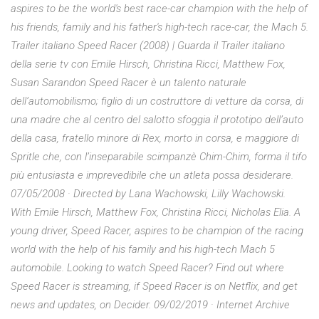
aspires to be the world's best race-car champion with the help of
his friends, family and his father's high-tech race-car, the Mach 5.
Trailer italiano Speed Racer (2008) | Guarda il Trailer italiano
della serie tv con Emile Hirsch, Christina Ricci, Matthew Fox,
Susan Sarandon Speed Racer è un talento naturale
dell’automobilismo; figlio di un costruttore di vetture da corsa, di
una madre che al centro del salotto sfoggia il prototipo dell’auto
della casa, fratello minore di Rex, morto in corsa, e maggiore di
Spritle che, con l’inseparabile scimpanzè Chim-Chim, forma il tifo
più entusiasta e imprevedibile che un atleta possa desiderare.
07/05/2008 · Directed by Lana Wachowski, Lilly Wachowski.
With Emile Hirsch, Matthew Fox, Christina Ricci, Nicholas Elia. A
young driver, Speed Racer, aspires to be champion of the racing
world with the help of his family and his high-tech Mach 5
automobile. Looking to watch Speed Racer? Find out where
Speed Racer is streaming, if Speed Racer is on Netflix, and get
news and updates, on Decider. 09/02/2019 · Internet Archive