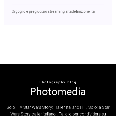
Orgoglio e pregiudizio streaming altadefinizione ita
Solo – A Star Wars Story: Trailer Italiano111. Solo: a Star
Wars Story trailer italiano . Fai clic per condividere su