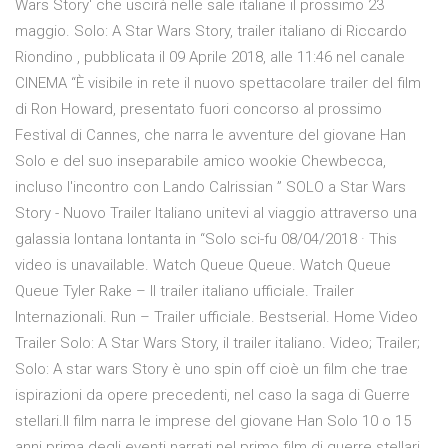
Wars Story' che uscirà nelle sale italiane il prossimo 23
maggio. Solo: A Star Wars Story, trailer italiano di Riccardo
Riondino , pubblicata il 09 Aprile 2018, alle 11:46 nel canale
CINEMA “È visibile in rete il nuovo spettacolare trailer del film
di Ron Howard, presentato fuori concorso al prossimo
Festival di Cannes, che narra le avventure del giovane Han
Solo e del suo inseparabile amico wookie Chewbecca,
incluso l'incontro con Lando Calrissian ” SOLO a Star Wars
Story - Nuovo Trailer Italiano unitevi al viaggio attraverso una
galassia lontana lontanta in “Solo sci-fu 08/04/2018 · This
video is unavailable. Watch Queue Queue. Watch Queue
Queue Tyler Rake – Il trailer italiano ufficiale. Trailer
Internazionali. Run – Trailer ufficiale. Bestserial. Home Video
Trailer Solo: A Star Wars Story, il trailer italiano. Video; Trailer;
Solo: A star wars Story è uno spin off cioè un film che trae
ispirazioni da opere precedenti, nel caso la saga di Guerre
stellari.Il film narra le imprese del giovane Han Solo 10 o 15
anni prima degli eventi narrati nel primo film di guerre stellari