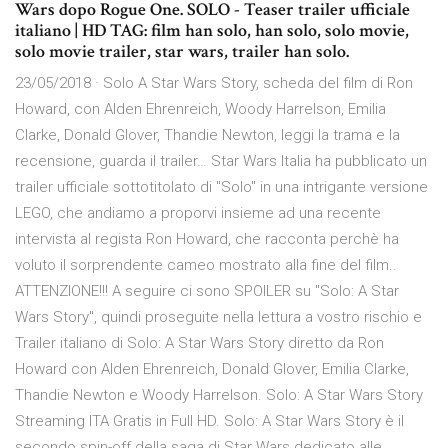
Wars dopo Rogue One. SOLO - Teaser trailer ufficiale
italiano | HD TAG: film han solo, han solo, solo movie,
solo movie trailer, star wars, trailer han solo.
23/05/2018 · Solo A Star Wars Story, scheda del film di Ron
Howard, con Alden Ehrenreich, Woody Harrelson, Emilia
Clarke, Donald Glover, Thandie Newton, leggi la trama e la
recensione, guarda il trailer… Star Wars Italia ha pubblicato un
trailer ufficiale sottotitolato di "Solo" in una intrigante versione
LEGO, che andiamo a proporvi insieme ad una recente
intervista al regista Ron Howard, che racconta perchè ha
voluto il sorprendente cameo mostrato alla fine del film..
ATTENZIONE!!! A seguire ci sono SPOILER su "Solo: A Star
Wars Story", quindi proseguite nella lettura a vostro rischio e
Trailer italiano di Solo: A Star Wars Story diretto da Ron
Howard con Alden Ehrenreich, Donald Glover, Emilia Clarke,
Thandie Newton e Woody Harrelson. Solo: A Star Wars Story
Streaming ITA Gratis in Full HD. Solo: A Star Wars Story è il
secondo spin-off della saga di Star Wars dedicato alle