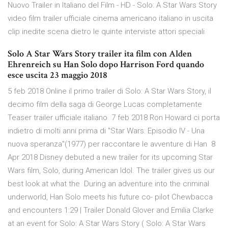
Nuovo Trailer in Italiano del Film - HD - Solo: A Star Wars Story
video film trailer ufficiale cinema americano italiano in uscita
clip inedite scena dietro le quinte interviste attori speciali
Solo A Star Wars Story trailer ita film con Alden
Ehrenreich su Han Solo dopo Harrison Ford quando
esce uscita 23 maggio 2018
5 feb 2018 Online il primo trailer di Solo: A Star Wars Story, il
decimo film della saga di George Lucas completamente
Teaser trailer ufficiale italiano 7 feb 2018 Ron Howard ci porta
indietro di molti anni prima di "Star Wars: Episodio IV - Una
nuova speranza"(1977) per raccontare le avventure di Han 8
Apr 2018 Disney debuted a new trailer for its upcoming Star
Wars film, Solo, during American Idol. The trailer gives us our
best look at what the During an adventure into the criminal
underworld, Han Solo meets his future co- pilot Chewbacca
and encounters 1:29 | Trailer Donald Glover and Emilia Clarke
at an event for Solo: A Star Wars Story ( Solo: A Star Wars