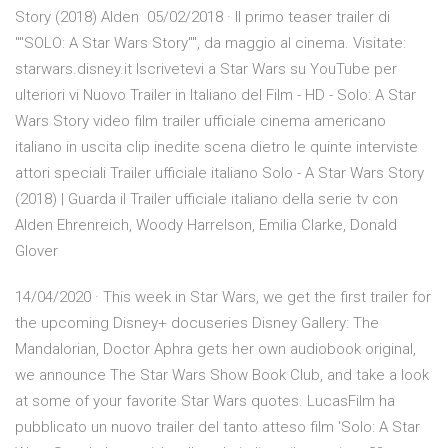
Story (2018) Alden 05/02/2018 · Il primo teaser trailer di
""SOLO: A Star Wars Story"", da maggio al cinema. Visitate:
starwars.disney.it Iscrivetevi a Star Wars su YouTube per
ulteriori vi Nuovo Trailer in Italiano del Film - HD - Solo: A Star
Wars Story video film trailer ufficiale cinema americano
italiano in uscita clip inedite scena dietro le quinte interviste
attori speciali Trailer ufficiale italiano Solo - A Star Wars Story
(2018) | Guarda il Trailer ufficiale italiano della serie tv con
Alden Ehrenreich, Woody Harrelson, Emilia Clarke, Donald
Glover
14/04/2020 · This week in Star Wars, we get the first trailer for
the upcoming Disney+ docuseries Disney Gallery: The
Mandalorian, Doctor Aphra gets her own audiobook original,
we announce The Star Wars Show Book Club, and take a look
at some of your favorite Star Wars quotes. LucasFilm ha
pubblicato un nuovo trailer del tanto atteso film 'Solo: A Star