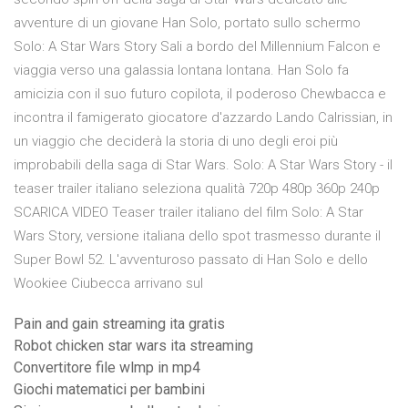
avventure di un giovane Han Solo, portato sullo schermo
Solo: A Star Wars Story Sali a bordo del Millennium Falcon e
viaggia verso una galassia lontana lontana. Han Solo fa
amicizia con il suo futuro copilota, il poderoso Chewbacca e
incontra il famigerato giocatore d'azzardo Lando Calrissian, in
un viaggio che deciderà la storia di uno degli eroi più
improbabili della saga di Star Wars. Solo: A Star Wars Story - il
teaser trailer italiano seleziona qualità 720p 480p 360p 240p
SCARICA VIDEO Teaser trailer italiano del film Solo: A Star
Wars Story, versione italiana dello spot trasmesso durante il
Super Bowl 52. L'avventuroso passato di Han Solo e dello
Wookiee Ciubecca arrivano sul
Pain and gain streaming ita gratis
Robot chicken star wars ita streaming
Convertitore file wlmp in mp4
Giochi matematici per bambini