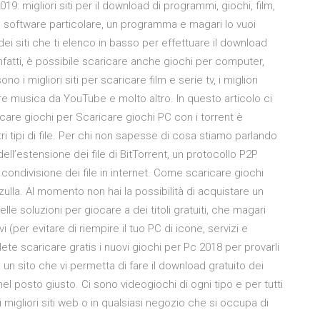
19: migliori siti per il download di programmi, giochi, film,
n software particolare, un programma e magari lo vuoi
ei siti che ti elenco in basso per effettuare il download
infatti, è possibile scaricare anche giochi per computer,
i migliori siti per scaricare film e serie tv, i migliori
icare musica da YouTube e molto altro. In questo articolo ci
icare giochi per Scaricare giochi PC con i torrent è
i tipi di file. Per chi non sapesse di cosa stiamo parlando
ell’estensione dei file di BitTorrent, un protocollo P2P
condivisione dei file in internet. Come scaricare giochi
lla. Al momento non hai la possibilità di acquistare un
e soluzioni per giocare a dei titoli gratuiti, che magari
i (per evitare di riempire il tuo PC di icone, servizi e
lete scaricare gratis i nuovi giochi per Pc 2018 per provarli
un sito che vi permetta di fare il download gratuito dei
 nel posto giusto. Ci sono videogiochi di ogni tipo e per tutti
 migliori siti web o in qualsiasi negozio che si occupa di