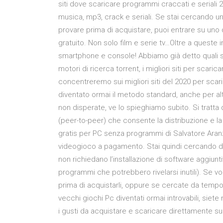
siti dove scaricare programmi craccati e seriali 20
musica, mp3, crack e seriali. Se stai cercando u
provare prima di acquistare, puoi entrare su uno d
gratuito. Non solo film e serie tv…Oltre a queste 
smartphone e console! Abbiamo già detto quali sono 
motori di ricerca torrent, i migliori siti per scar
concentreremo sui migliori siti del 2020 per scar
diventato ormai il metodo standard, anche per altr
non disperate, ve lo spieghiamo subito. Si tratta d
(peer-to-peer) che consente la distribuzione e la 
gratis per PC senza programmi di Salvatore Aranzu
videogioco a pagamento. Stai quindi cercando dell
non richiedano l’installazione di software aggiuntiv
programmi che potrebbero rivelarsi inutili). Se vo
prima di acquistarli, oppure se cercate da tempo 
vecchi giochi Pc diventati ormai introvabili, siete
i gusti da acquistare e scaricare direttamente sui