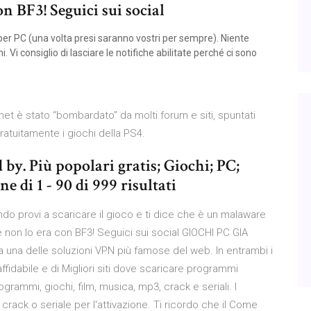
n BF3! Seguici sui social
per PC (una volta presi saranno vostri per sempre). Niente
Vi consiglio di lasciare le notifiche abilitate perché ci sono
rnet è stato “bombardato” da molti forum e siti, spuntati
atuitamente i giochi della PS4.
d by. Più popolari gratis; Giochi; PC;
e di 1 - 90 di 999 risultati
 provi a scaricare il gioco e ti dice che è un malaware
non lo era con BF3! Seguici sui social GIOCHI PC GIA
una delle soluzioni VPN più famose del web. In entrambi i
ffidabile e di Migliori siti dove scaricare programmi
rogrammi, giochi, film, musica, mp3, crack e seriali. I
rack o seriale per l'attivazione. Ti ricordo che il Come