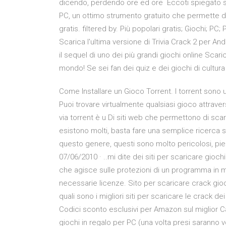
dicendo, perdendo ore ed ore Eccoti spiegato s
PC, un ottimo strumento gratuito che permette di
gratis. filtered by. Più popolari gratis; Giochi; PC
Scarica l'ultima versione di Trivia Crack 2 per An
il sequel di uno dei più grandi giochi online Scari
mondo! Se sei fan dei quiz e dei giochi di cultura
Come Installare un Gioco Torrent. I torrent sono un
Puoi trovare virtualmente qualsiasi gioco attraverso
via torrent è u Di siti web che permettono di s
esistono molti, basta fare una semplice ricerca su
questo genere, questi sono molto pericolosi, pieni
07/06/2010 · ..mi dite dei siti per scaricare giochi 
che agisce sulle protezioni di un programma in m
necessarie licenze. Sito per scaricare crack gio
quali sono i migliori siti per scaricare le crack d
Codici sconto esclusivi per Amazon sul miglior C
giochi in regalo per PC (una volta presi saranno 