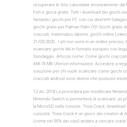
recuperare le foto cancellate erroneamente dal P
Fish e gioca gratis. Tutti i download dei giochi 
fantastici giochi per PC con cui divertirti! Salag
giochi gratis per Palmari Palm OS! Giochi gratis da
craccati, matematici, labirinti, giochi online Li
21/03/2020 · I siti non sono in un ordine preciso
scaricare giochi Wii in formato europeo con lingu
Sondaggio. Articolo nome: Come giochi craccati An
448.74 MB Ulteriori informazioni: Accedere a negoz
soluzione per chi vuole scaricare come giochi c
craccati android sono diversi che possono essere
12 dic 2018 La procedura per modificare Nintendo 
Nintendo Switch vi permetterà di scaricare, un p
la MicroSD nella console. Trivia Crack, download g
curiosità. Trivia Crack è un gioco dei creatori d
(come nel 95% dei casi) andarvi a cercare crack s