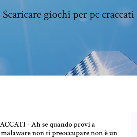
Scaricare giochi per pc craccati
CATI - Ah se quando provi a
 un malaware non ti preoccupare non è un