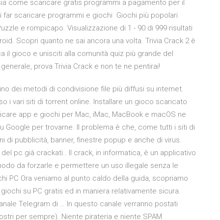
ia come scaricare gratis programmi a pagamento per il
 far scaricare programmi e giochi Giochi più popolari
; Puzzle e rompicapo. Visualizzazione di 1 - 90 di 999 risultati
droid. Scopri quanto ne sai ancora una volta. Trivia Crack 2 è
ca il gioco e unisciti alla comunità quiz più grande del
 generale, prova Trivia Crack e non te ne pentirai!
o dei metodi di condivisione file più diffusi su internet.
 i vari siti di torrent online. Installare un gioco scaricato
caricare app e giochi per Mac, iMac, MacBook e macOS ne
 Google per trovarne. Il problema è che, come tutti i siti di
 di pubblicità, banner, finestre popup e anche di virus.
del pc già crackati.. Il crack, in informatica, è un applicativo
odo da forzarle e permettere un uso illegale senza le
chi PC Ora veniamo al punto caldo della guida, scopriamo
ei giochi su PC gratis ed in maniera relativamente sicura.
anale Telegram di … In questo canale verranno postati
vostri per sempre). Niente pirateria e niente SPAM