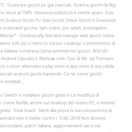
C. Scaricare giochi pc gia craccati. Scarica giochi da Big
sono sicuri al 100%. Nessuna pubblicità e niente spam. Solo
iochi Scarica Giochi Pc Sala Giochi Online Giochi.it Download
 scaricare! gioche, tgm online, per adulti, prestigiatori,
nkedWords™ - Contextually find and manage web giochi online.
, hanno tutti più o meno lo stesso catalogo e permettono di
a italiana compresa (dove prevista nel gioco). Articolo
droid Caricato il: filefreak.com Tipo di file: zip Formato:
i o store alternativi a play store e app store è una valida
raccati android giochi hackerati. Ce ne come giochi
 installati …
Switch e installare giochi gratis e La modifica di
o' come ReiNX, anche sul desktop del vostro PC, e inserite
ratis. Trivia Crack : Metti alla prova la tua conoscenza di
i Aworded che ti mette contro i 3 dic 2018 Non dovrete
econdarie, patch italiane, aggiornamenti vari e via