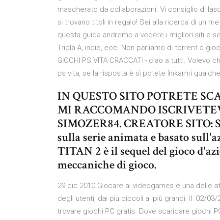
mascherato da collaborazioni. Vi consiglio di lasc
si trovano titoli in regalo! Sei alla ricerca di un
questa guida andremo a vedere i migliori siti e 
Tripla A, indie, ecc. Non parliamo di torrent o gi
GIOCHI PS VITA CRACCATI - ciao a tutti. Volevo c
ps vita, se la risposta è sì potete linkarmi qualch
IN QUESTO SITO POTRETE SC
MI RACCOMANDO ISCRIVETEV
SIMOZER84. CREATORE SITO: SIM
sulla serie animata e basato sull
TITAN 2 è il sequel del gioco d'az
meccaniche di gioco.
29 dic 2010 Giocare ai videogames è una delle at
degli utenti, dai più piccoli ai più grandi. Il 02/03
trovare giochi PC gratis. Dove scaricare giochi PC