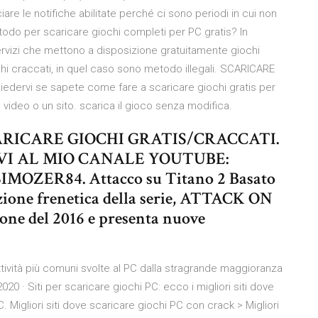
iare le notifiche abilitate perché ci sono periodi in cui non
 metodo per scaricare giochi completi per PC gratis? In
servizi che mettono a disposizione gratuitamente giochi
ochi craccati, in quel caso sono metodo illegali. SCARICARE
hiedervi se sapete come fare a scaricare giochi gratis per
e video o un sito. scarica il gioco senza modifica.
ARICARE GIOCHI GRATIS/CRACCATI.
I AL MIO CANALE YOUTUBE:
OZER84. Attacco su Titano 2 Basato
'azione frenetica della serie, ATTACK ON
ione del 2016 e presenta nuove
tività più comuni svolte al PC dalla stragrande maggioranza
/2020 · Siti per scaricare giochi PC: ecco i migliori siti dove
. Migliori siti dove scaricare giochi PC con crack > Migliori