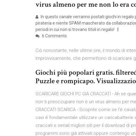
virus almeno per me non lo era co
In questo canale verranno postati giochi in regalo 
pirateria e niente SPAM mascherato da collaborazioni. 
periodi in cui non si trovano titoli in regalo!
6 Comments
Ciò nonostante, nelle ultime ore, il mondo di inte
improvvisamente, che permettono di scaricare gr
Giochi più popolari gratis. filtere
Puzzle e rompicapo. Visualizzazion
SCARICARE GIOCHI PC GIA CRACCATI - Ah se quando
non ti preoccupare non è un virus almeno per me 
CRACCATI SCARICA - Scoprite come se l'è cavata 
casi è fondamentale utilizzare un caricabatterie a
craccati e seriali migliori siti per il download di p
programmi sono già attiviati oppure contengo un c