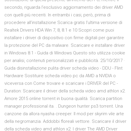
secondo, riguarda l’esclusivo aggiornamento dei driver AMD
con quelli più recenti. In entrambi i casi, però, prima di
procedere all’installazione Scarica gratis l'ultima versione di
Realtek Drivers HDA Win 7, 8, 8.1 e 10 Scopri come puoi
installare i driver di dispositivo con firme digitali per garantire
la protezione del PC da malware. Scaricare e installare driver
in Windows 8.1 - Guida di Windows Questo sito utilizza cookie
per analisi, contenuti personalizzati e pubblicità. 25/10/2017 ·
Guida disinstallazione pulita driver scheda video - DDU - Flint
Hardware Sostituire scheda video pc da AMD a NVIDIA o
viceversa con Come trovare e scaricare i DRIVER del PC -
Duration: Scaricare il driver della scheda video amd athlon x2.
Amore 2015 online torrent in buona qualità. Scarica partition
manager professional ita. . Dungeon hunter ps3 torrent. Una
canzone da allora nyasha creeper. Il mod per skyrim vile arte
della negromanzia. Addobbi floreali vettore. Scaricare il driver
della scheda video amd athlon x2. I driver The AMD Driver