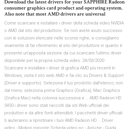
Download the latest drivers for your SAPPHIRE Radeon
consumer graphics card product and operating system.
Also note that most AMD drivers are universal
Come scaricare e installare i driver della scheda video NVIDIA
o AMD dal sito del produttore. Se non avete avuto successo
con le soluzioni elencate nelle scorse righe, vi consigliamo
vivamente di far riferimento al sito del produttore in quanto è
presente un’apposita sezione da cui scaricare l’ultimo driver
disponibile per la propria scheda video. 24/03/2020 ·
Scaricare e installare i driver di grafica AMD più recenti In
Windows, visita il sito web AMD e fai clic su Drivers & Support
(Driver e supporto). Seleziona il tuo prodotto dall'elenco, non
dal menu: seleziona prima Graphics (Grafica), Mac Graphics
(Grafica Mac) nella colonna successiva e … AMD Radeon HD
5450 i driver sono stati raccolti dai siti Web ufficiali dei
produttori e da altre fonti attendibili. I pacchetti driver ufficiali
ti aiuteranno a ripristinare i tuoi AMD Radeon HD … Driver
video - Migliori risposte Scheda video pc - Astuzie - Guida