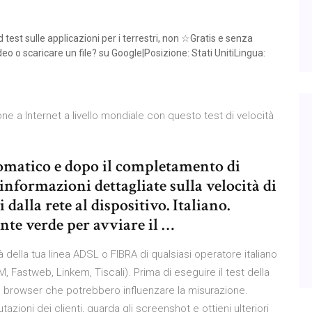
est sulle applicazioni per i terrestri, non ☆Gratis e senza
deo o scaricare un file? su Google|Posizione: Stati UnitiLingua:
ne a Internet a livello mondiale con questo test di velocità
tomatico e dopo il completamento di
informazioni dettagliate sulla velocità di
 dalla rete al dispositivo. Italiano.
ante verde per avviare il …
à della tua linea ADSL o FIBRA di qualsiasi operatore italiano
 Fastweb, Linkem, Tiscali). Prima di eseguire il test della
del browser che potrebbero influenzare la misurazione.
tazioni dei clienti, guarda gli screenshot e ottieni ulteriori