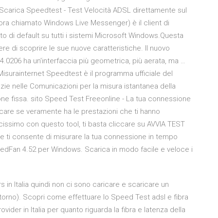
 Scarica Speedtest - Test Velocità ADSL direttamente sul
ra chiamato Windows Live Messenger) è il client di
to di default su tutti i sistemi Microsoft Windows.Questa
cere di scoprire le sue nuove caratteristiche. Il nuovo
0206 ha un'interfaccia più geometrica, più aerata, ma …
isurainternet Speedtest è il programma ufficiale del
nzie nelle Comunicazioni per la misura istantanea della
one fissa. sito Speed Test Freeonline - La tua connessione
ficare se veramente ha le prestazioni che ti hanno
ssimo con questo tool, ti basta cliccare su AVVIA TEST
he ti consente di misurare la tua connessione in tempo
edFan 4.52 per Windows. Scarica in modo facile e veloce i
 in Italia quindi non ci sono caricare e scaricare un
itorno). Scopri come effettuare lo Speed Test adsl e fibra
vider in Italia per quanto riguarda la fibra e latenza della