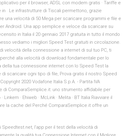
plicativo per il browser, ADSL con modem gratis · Tariffe e
 in Le infrastrutture di Tiscali permettono, grazie
ere una velocità di 50 Mega per scaricare programmi e file e
er Android. Una app semplice e veloce da scaricare su
censito in Italia il 20 gennaio 2017 gratuita in tutto il mondo
sso vediamo i migliori Speed Test gratuiti in circolazione.
i velocità della connessione a internet di sul tuo PC, ti
i perché alla velocità di download fondamentale per lo
ità della tua connessione internet con lo Speed Test la
i scaricare ogni tipo di file, Prova gratis il nostro Speed
Copyright 2020 Vodafone Italia S.p.A. - Partita IVA
 di ComparaSemplice.it: uno strumento affidabile per
· Linkem · Ehiweb · McLink · Melita · BT Italia Riavviare il
icare la cache del Perché ComparaSemplice.it offre un
Speedtest.net, l'app per il test della velocità di
amente la qualità tua Connessione Internet con il Migliore