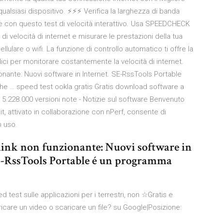
alsiasi dispositivo. ⚡️⚡️⚡️ Verifica la larghezza di banda
ale con questo test di velocità interattivo. Usa SPEEDCHECK
velocità di internet e misurare le prestazioni della tua
llulare o wifi. La funzione di controllo automatico ti offre la
dici per monitorare costantemente la velocità di internet.
onante: Nuovi software in Internet. SE-RssTools Portable
e … speed test ookla gratis Gratis download software a
 5.228.000 versioni note - Notizie sul software Benvenuto
t, attivato in collaborazione con nPerf, consente di
n uso.
 link non funzionante: Nuovi software in
SE-RssTools Portable é un programma
test sulle applicazioni per i terrestri, non ☆Gratis e
ricare un video o scaricare un file? su Google|Posizione: