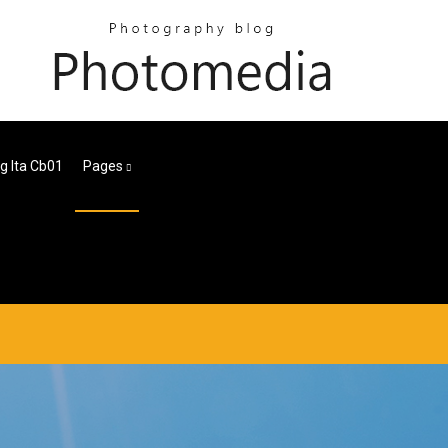
g Ita Cb01
Pages