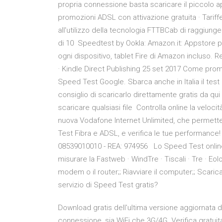
propria connessione basta scaricare il piccolo ap
promozioni ADSL con attivazione gratuita · Tariffe
all'utilizzo della tecnologia FTTBCab di raggiung
di 10 Speedtest by Ookla: Amazon.it: Appstore p
ogni dispositivo, tablet Fire di Amazon incluso. Re
· Kindle Direct Publishing 25 set 2017 Come prome
Speed Test Google. Sbarca anche in Italia il test d
consiglio di scaricarlo direttamente gratis da qu
scaricare qualsiasi file Controlla online la veloc
nuova Vodafone Internet Unlimited, che permette d
Test Fibra e ADSL, e verifica le tue performance! 
08539010010 - REA: 974956 Lo Speed Test online
misurare la Fastweb · WindTre · Tiscali · Tre · Eolo 
modem o il router;; Riavviare il computer;; Scar
servizio di Speed Test gratis?
Download gratis dell'ultima versione aggiornata di 
connessione, sia WiFi che 3G/4G. Verifica gratuit