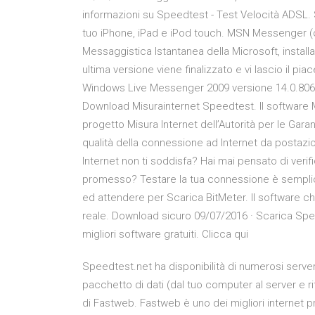
informazioni su Speedtest - Test Velocità ADSL.
tuo iPhone, iPad e iPod touch. MSN Messenger (o
Messaggistica Istantanea della Microsoft, installa
ultima versione viene finalizzato e vi lascio il pia
Windows Live Messenger 2009 versione 14.0.8064.
Download Misurainternet Speedtest. Il software M
progetto Misura Internet dell’Autorità per le Gara
qualità della connessione ad Internet da postazi
Internet non ti soddisfa? Hai mai pensato di veri
promesso? Testare la tua connessione è semplici
ed attendere per Scarica BitMeter. Il software c
reale. Download sicuro 09/07/2016 · Scarica Spe
migliori software gratuiti. Clicca qui
Speedtest.net ha disponibilità di numerosi servers
pacchetto di dati (dal tuo computer al server e r
di Fastweb. Fastweb è uno dei migliori internet pro