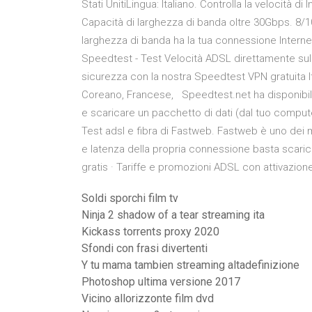
Stati UnitiLingua: Italiano. Controlla la velocità di 
Capacità di larghezza di banda oltre 30Gbps. 8/1
larghezza di banda ha la tua connessione Interne
Speedtest - Test Velocità ADSL direttamente sul t
sicurezza con la nostra Speedtest VPN gratuita It
Coreano, Francese, Speedtest.net ha disponibilità
e scaricare un pacchetto di dati (dal tuo comput
Test adsl e fibra di Fastweb. Fastweb è uno dei mig
e latenza della propria connessione basta scaric
gratis · Tariffe e promozioni ADSL con attivazione 
Soldi sporchi film tv
Ninja 2 shadow of a tear streaming ita
Kickass torrents proxy 2020
Sfondi con frasi divertenti
Y tu mama tambien streaming altadefinizione
Photoshop ultima versione 2017
Vicino allorizzonte film dvd