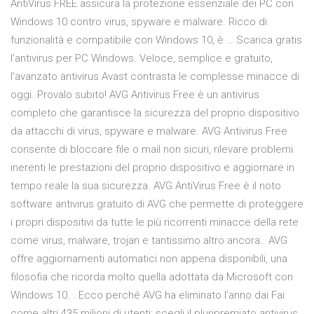
AntiVirus FREE assicura la protezione essenziale dei PC con
Windows 10 contro virus, spyware e malware. Ricco di
funzionalità e compatibile con Windows 10, è … Scarica gratis
l'antivirus per PC Windows. Veloce, semplice e gratuito,
l'avanzato antivirus Avast contrasta le complesse minacce di
oggi. Provalo subito! AVG Antivirus Free è un antivirus
completo che garantisce la sicurezza del proprio dispositivo
da attacchi di virus, spyware e malware. AVG Antivirus Free
consente di bloccare file o mail non sicuri, rilevare problemi
inerenti le prestazioni del proprio dispositivo e aggiornare in
tempo reale la sua sicurezza. AVG AntiVirus Free è il noto
software antivirus gratuito di AVG che permette di proteggere
i propri dispositivi da tutte le più ricorrenti minacce della rete
come virus, malware, trojan e tantissimo altro ancora.. AVG
offre aggiornamenti automatici non appena disponibili, una
filosofia che ricorda molto quella adottata da Microsoft con
Windows 10. . Ecco perché AVG ha eliminato l’anno dai Fai
come altri 435 milioni di utenti: scegli il pluripremiato antivirus