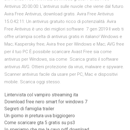
Antivirus 20.00.00: L'antivirus sulle nuvole che viene dal futuro.
Avira Free Antivirus, download gratis. Avira Free Antivirus
15.0.42.11: Un antivirus gratuito ricco di potenzialità. Avira
Free Antivirus è uno dei migliori software 7 gen 2019 Il web ti
offre un'ampia scelta di antivirus gratis in italiano! Windows e
Mac; Kaspersky free; Avira free per Windows e Mac; AVG free
per il tuo PC È possibile scaricare Avast Free sia come
antivirus per Windows, sia come Scarica gratis il software
antivirus AVG. Ottieni protezione da virus, malware e spyware.
Scanner antivirus facile da usare per PC, Mac e dispositivi
mobile. Scarica oggi stesso.
Lintervista col vampiro streaming ita
Download free nero smart for windows 7
Segreti di famiglia trailer
Un giorno in pretura uva biggiogero
Come scaricare gta 5 gratis su ps3
Io speriamo che me la cavo pdf download