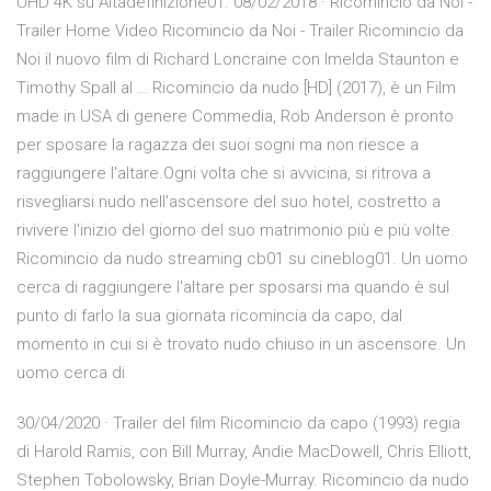
UHD 4K su Altadefinizione01. 08/02/2018 · Ricomincio da Noi -
Trailer Home Video Ricomincio da Noi - Trailer Ricomincio da
Noi il nuovo film di Richard Loncraine con Imelda Staunton e
Timothy Spall al … Ricomincio da nudo [HD] (2017), è un Film
made in USA di genere Commedia, Rob Anderson è pronto
per sposare la ragazza dei suoi sogni ma non riesce a
raggiungere l'altare.Ogni volta che si avvicina, si ritrova a
risvegliarsi nudo nell'ascensore del suo hotel, costretto a
rivivere l'inizio del giorno del suo matrimonio più e più volte.
Ricomincio da nudo streaming cb01 su cineblog01. Un uomo
cerca di raggiungere l'altare per sposarsi ma quando è sul
punto di farlo la sua giornata ricomincia da capo, dal
momento in cui si è trovato nudo chiuso in un ascensore. Un
uomo cerca di
30/04/2020 · Trailer del film Ricomincio da capo (1993) regia
di Harold Ramis, con Bill Murray, Andie MacDowell, Chris Elliott,
Stephen Tobolowsky, Brian Doyle-Murray. Ricomincio da nudo