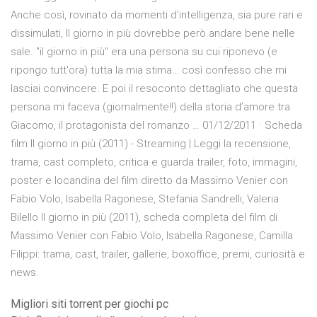
Anche così, rovinato da momenti d'intelligenza, sia pure rari e
dissimulati, Il giorno in più dovrebbe però andare bene nelle
sale. "il giorno in più" era una persona su cui riponevo (e
ripongo tutt'ora) tutta la mia stima… così confesso che mi
lasciai convincere. E poi il resoconto dettagliato che questa
persona mi faceva (giornalmente!!) della storia d’amore tra
Giacomo, il protagonista del romanzo … 01/12/2011 · Scheda
film Il giorno in più (2011) - Streaming | Leggi la recensione,
trama, cast completo, critica e guarda trailer, foto, immagini,
poster e locandina del film diretto da Massimo Venier con
Fabio Volo, Isabella Ragonese, Stefania Sandrelli, Valeria
Bilello Il giorno in più (2011), scheda completa del film di
Massimo Venier con Fabio Volo, Isabella Ragonese, Camilla
Filippi: trama, cast, trailer, gallerie, boxoffice, premi, curiosità e
news.
Migliori siti torrent per giochi pc