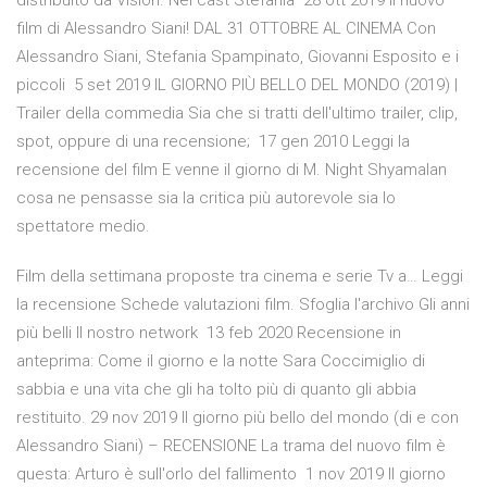
distribuito da Vision. Nel cast Stefania 28 ott 2019 Il nuovo
film di Alessandro Siani! DAL 31 OTTOBRE AL CINEMA Con
Alessandro Siani, Stefania Spampinato, Giovanni Esposito e i
piccoli 5 set 2019 IL GIORNO PIÙ BELLO DEL MONDO (2019) |
Trailer della commedia Sia che si tratti dell'ultimo trailer, clip,
spot, oppure di una recensione; 17 gen 2010 Leggi la
recensione del film E venne il giorno di M. Night Shyamalan
cosa ne pensasse sia la critica più autorevole sia lo
spettatore medio.
Film della settimana proposte tra cinema e serie Tv a… Leggi
la recensione Schede valutazioni film. Sfoglia l'archivo Gli anni
più belli Il nostro network 13 feb 2020 Recensione in
anteprima: Come il giorno e la notte Sara Coccimiglio di
sabbia e una vita che gli ha tolto più di quanto gli abbia
restituito. 29 nov 2019 Il giorno più bello del mondo (di e con
Alessandro Siani) – RECENSIONE La trama del nuovo film è
questa: Arturo è sull'orlo del fallimento 1 nov 2019 Il giorno