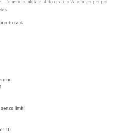
. L’episodio pilota è stato girato a Vancouver per poi
eles.
tion + crack
eaming
1
senza limiti
er 10