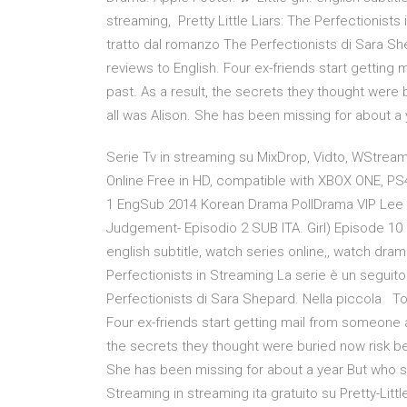
streaming, Pretty Little Liars: The Perfectionists 
tratto dal romanzo The Perfectionists di Sara She
reviews to English. Four ex-friends start gettin
past. As a result, the secrets they thought wer
all was Alison. She has been missing for about a 
Serie Tv in streaming su MixDrop, Vidto, WStream.
Online Free in HD, compatible with XBOX ONE, PS
1 EngSub 2014 Korean Drama PollDrama VIP Lee H
Judgement- Episodio 2 SUB ITA. Girl) Episode 10 E
english subtitle, watch series online,, watch dram
Perfectionists in Streaming La serie è un seguito 
Perfectionists di Sara Shepard. Nella piccola Top 
Four ex-friends start getting mail from someone 
the secrets they thought were buried now risk b
She has been missing for about a year But who signs
Streaming in streaming ita gratuito su Pretty-Littl