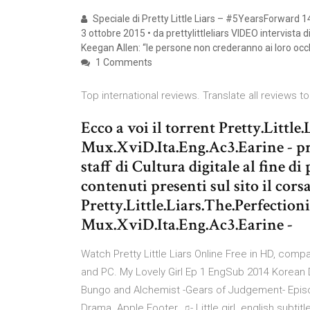
Speciale di Pretty Little Liars – #5YearsForward 14
3 ottobre 2015 • da prettylittleliars VIDEO intervista 
Keegan Allen: “le persone non crederanno ai loro occ
1 Comments
Top international reviews. Translate all reviews to
Ecco a voi il torrent Pretty.Littl
Mux.XviD.Ita.Eng.Ac3.Earine - pro
staff di Cultura digitale al fine d
contenuti presenti sul sito il cor
Pretty.Little.Liars.The.Perfectio
Mux.XviD.Ita.Eng.Ac3.Earine -
Watch Pretty Little Liars Online Free in HD, com
and PC. My Lovely Girl Ep 1 EngSub 2014 Korean 
Bungo and Alchemist -Gears of Judgement- Episod
Drama. Apple Footer. ♫- Little girl. english subti