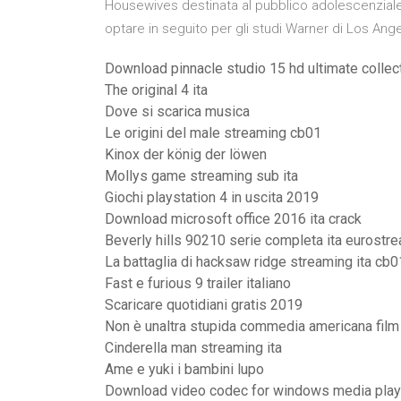
Housewives destinata al pubblico adolescenziale.
optare in seguito per gli studi Warner di Los Ang
Download pinnacle studio 15 hd ultimate collec
The original 4 ita
Dove si scarica musica
Le origini del male streaming cb01
Kinox der könig der löwen
Mollys game streaming sub ita
Giochi playstation 4 in uscita 2019
Download microsoft office 2016 ita crack
Beverly hills 90210 serie completa ita eurostr
La battaglia di hacksaw ridge streaming ita cb0
Fast e furious 9 trailer italiano
Scaricare quotidiani gratis 2019
Non è unaltra stupida commedia americana film 
Cinderella man streaming ita
Ame e yuki i bambini lupo
Download video codec for windows media play