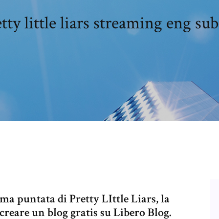
tty little liars streaming eng sub
ma puntata di Pretty LIttle Liars, la
are un blog gratis su Libero Blog.