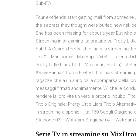
Sub-ITA
Four ex-friends start getting mail from someone 
the secrets they thought were buried now risk b
She has been missing for about a year But who signs
Streaming in streaming ita gratuito su Pretty-Littl
Sub-ITA Guarda Pretty Little Liars in streaming. E
. 7x02 - Manicomio - MixDrop . 7x03 - Il Talento Di M
Pretty Little Liars, P.L.L., Maldosas, Serbia) TV S
#SaveHanna? Trama Pretty Little Liars streaming:
ragazze che a un anno dalla scomparsa della loro
messaggi firmati anonimamente "A" che le condurr
rendere la loro vita un vero e proprio incubo. Titolo 
Titolo Originale: Pretty Little Liars Titolo Alternat
in streaming disponibili: Ita: 160 Scegli Stagio
Stagione 03 – Wstream Stagione 04 – Wstream 
Serie Tv in streaming su MixDrop