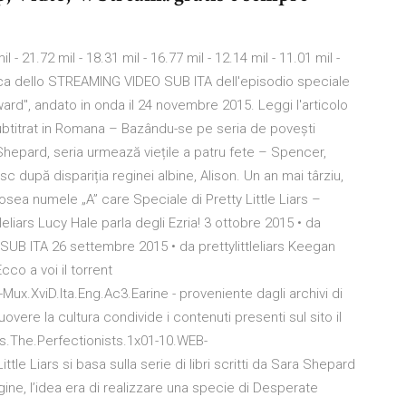
il - 21.72 mil - 18.31 mil - 16.77 mil - 12.14 mil - 11.01 mil -
 ricerca dello STREAMING VIDEO SUB ITA dell'episodio speciale
orward", andato in onda il 24 novembre 2015. Leggi l'articolo
Subtitrat in Romana – Bazându-se pe seria de povești
 Shepard, seria urmează viețile a patru fete – Spencer,
c după dispariția reginei albine, Alison. Un an mai târziu,
sea numele „A” care Speciale di Pretty Little Liars –
liars Lucy Hale parla degli Ezria! 3 ottobre 2015 • da
 – SUB ITA 26 settembre 2015 • da prettylittleliars Keegan
cco a voi il torrent
-Mux.XviD.Ita.Eng.Ac3.Earine - proveniente dagli archivi di
muovere la cultura condivide i contenuti presenti sul sito il
ars.The.Perfectionists.1x01-10.WEB-
ttle Liars si basa sulla serie di libri scritti da Sara Shepard
origine, l’idea era di realizzare una specie di Desperate