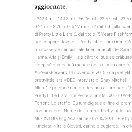
aggiornate.
- 342.4 mil - 149.3 mil - 66.06 mil - 23.57 mil - 23.5 m
9.24 mil - 8.76 mil - 6.27 mil - 5.7 mil Tutti alla
di Pretty Little Liars 6, dal titolo "5 Years Flashf
per scoprire dove e … Pretty Little Liars Online 
frumoase de minciuni ale tinerilor adulți de Sara
Hanna, Aria și Emily – ale căror clique se prăbușes
Încep să primească mesaje de la cineva care folo
#5YearsForward 14 novembre 2015 • da prettylittle
prettylittleliars VIDEO intervista di Shay Mitchell
Allen: “le persone non crederanno ai loro occhi” E
Pretty.Little.Liars.The.Perfectionists.1x01-10.WEB
Torrent. Lo staff di Cultura digitale al fine di pro
corsaro nero.. Nome del Torrent: Pretty.Little.Li
Mux.XviD.Ita.Eng.Ac3.Earine - 07/06/2010 · Pretty Li
intitolata in Italia Giovani, carine e bugiarde.. In 