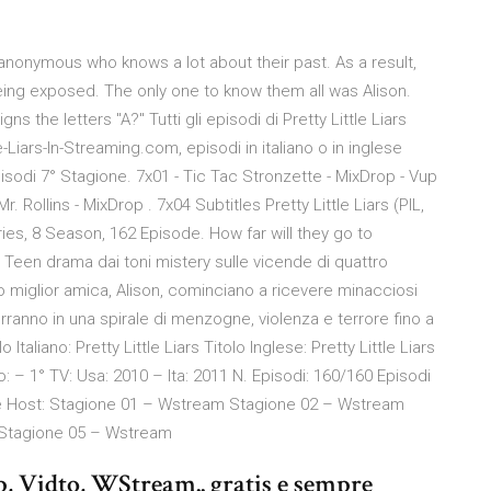
anonymous who knows a lot about their past. As a result,
eing exposed. The only one to know them all was Alison.
 the letters "A?" Tutti gli episodi di Pretty Little Liars
e-Liars-In-Streaming.com, episodi in italiano o in inglese
pisodi 7° Stagione. 7x01 - Tic Tac Stronzette - MixDrop - Vup
r. Rollins - MixDrop . 7x04 Subtitles Pretty Little Liars (PlL,
eries, 8 Season, 162 Episode. How far will they go to
 Teen drama dai toni mistery sulle vicende di quattro
 miglior amica, Alison, cominciano a ricevere minacciosi
anno in una spirale di menzogne, violenza e terrore fino a
Italiano: Pretty Little Liars Titolo Inglese: Pretty Little Liars
ivo: – 1° TV: Usa: 2010 – Ita: 2011 N. Episodi: 160/160 Episodi
ne e Host: Stagione 01 – Wstream Stagione 02 – Wstream
Stagione 05 – Wstream
, Vidto, WStream.. gratis e sempre