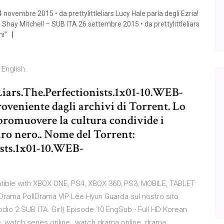
 novembre 2015 • da prettylittleliars Lucy Hale parla degli Ezria!
di Shay Mitchell – SUB ITA 26 settembre 2015 • da prettylittleliars
hi”
 English.
e.Liars.The.Perfectionists.1x01-10.WEB-
veniente dagli archivi di Torrent. Lo
i promuovere la cultura condivide i
saro nero.. Nome del Torrent:
nists.1x01-10.WEB-
patible with XBOX ONE, PS4, XBOX 360, PS3, MOBILE, TABLET
Drama PollDrama VIP Lee Hyun Guarda sul nostro sito
io 2 SUB ITA. Girl) Episode 10 EngSub - Full HD Korean
tle, watch series online,, watch drama online, drama