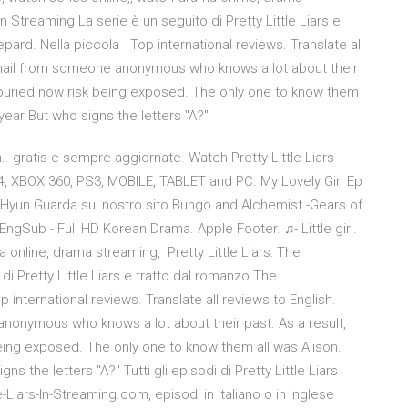
in Streaming La serie è un seguito di Pretty Little Liars e
pard. Nella piccola Top international reviews. Translate all
g mail from someone anonymous who knows a lot about their
e buried now risk being exposed. The only one to know them
year But who signs the letters "A?"
. gratis e sempre aggiornate. Watch Pretty Little Liars
4, XBOX 360, PS3, MOBILE, TABLET and PC. My Lovely Girl Ep
yun Guarda sul nostro sito Bungo and Alchemist -Gears of
ngSub - Full HD Korean Drama. Apple Footer. ♫- Little girl.
a online, drama streaming, Pretty Little Liars: The
di Pretty Little Liars e tratto dal romanzo The
international reviews. Translate all reviews to English.
anonymous who knows a lot about their past. As a result,
eing exposed. The only one to know them all was Alison.
 the letters "A?" Tutti gli episodi di Pretty Little Liars
e-Liars-In-Streaming.com, episodi in italiano o in inglese