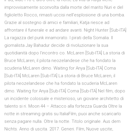
improvvisamente sconvolta dalla morte del marito Nuri e del
figlioletto Rocco, rimasti uccisi nell’esplosione di una bomba.
Grazie al sostegno di amici e familiari, Katja riesce ad
affrontare il funerale e ad andare avanti. Night Hunter [Sub-ITA]
La ragazza del punk innamorato. I pirati della Somalia. Il
giornalista Jay Bahadur decide di rivoluzionare la sua
quotidianità dopo l'incontro co. McLaren [Sub-ITA] La storia di
Bruce McLaren, il pilota neozelandese che ha fondato la
scuderia McLaren dimo. Waiting for Anya [Sub-ITA] Coma
[Sub-ITA] McLaren [Sub-ITA] La storia di Bruce McLaren, il
pilota neozelandese che ha fondato la scuderia McLaren
dimo. Waiting for Anya [Sub-ITA] Coma [Sub-ITA] Nel film, dopo
un incidente colossale e misterioso, un giovane architetto di
talento si ri. Moon 44 – Attacco alla fortezza Guarda Oltre la
notte in streaming gratis su ItaliaFilm, puoi anche scaricarlo
senza pagare nulla. Oltre la notte. Titolo originale. Aus dem
Nichts. Anno di uscita. 2017. Generi. Film, Nuove uscite,