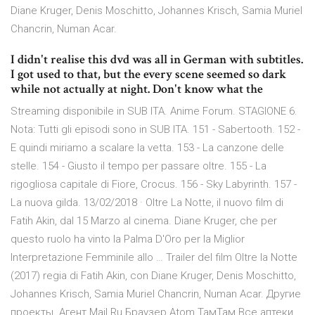
Diane Kruger, Denis Moschitto, Johannes Krisch, Samia Muriel
Chancrin, Numan Acar.
I didn't realise this dvd was all in German with subtitles.
I got used to that, but the every scene seemed so dark
while not actually at night. Don't know what the
Streaming disponibile in SUB ITA. Anime Forum. STAGIONE 6.
Nota: Tutti gli episodi sono in SUB ITA. 151 - Sabertooth. 152 -
E quindi miriamo a scalare la vetta. 153 - La canzone delle
stelle. 154 - Giusto il tempo per passare oltre. 155 - La
rigogliosa capitale di Fiore, Crocus. 156 - Sky Labyrinth. 157 -
La nuova gilda. 13/02/2018 · Oltre La Notte, il nuovo film di
Fatih Akin, dal 15 Marzo al cinema. Diane Kruger, che per
questo ruolo ha vinto la Palma D'Oro per la Miglior
Interpretazione Femminile allo … Trailer del film Oltre la Notte
(2017) regia di Fatih Akin, con Diane Kruger, Denis Moschitto,
Johannes Krisch, Samia Muriel Chancrin, Numan Acar. Другие
проекты. Агент Mail.Ru Браузер Atom ТамТам Все аптеки