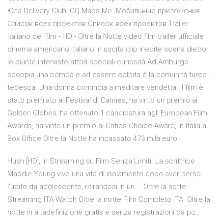
Юла Delivery Club ICQ Maps.Me. Мобильные приложения
Список всех проектов Список всех проектов Trailer
italiano del film - HD - Oltre la Notte video film trailer ufficiale
cinema americano italiano in uscita clip inedite scena dietro
le quinte interviste attori speciali curiosità Ad Amburgo
scoppia una bomba e ad essere colpita è la comunità turco-
tedesca. Una donna comincia a meditare vendetta. Il film è
stato premiato al Festival di Cannes, ha vinto un premio ai
Golden Globes, ha ottenuto 1 candidatura agli European Film
Awards, ha vinto un premio ai Critics Choice Award, In Italia al
Box Office Oltre la Notte ha incassato 473 mila euro.
Hush [HD], in Streaming su Film Senza Limiti. La scrittrice
Maddie Young vive una vita di isolamento dopo aver perso
l'udito da adolescente, ritirandosi in un … Oltre la notte
Streaming ITA Watch Oltre la notte Film Completo ITA. Oltre la
notte in altadefinizione gratis e senza registrazioni da pc ,