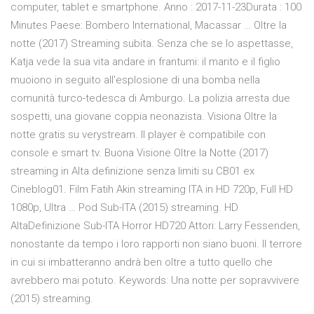
computer, tablet e smartphone. Anno : 2017-11-23Durata : 100
Minutes Paese: Bombero International, Macassar … Oltre la
notte (2017) Streaming subita. Senza che se lo aspettasse,
Katja vede la sua vita andare in frantumi: il marito e il figlio
muoiono in seguito all'esplosione di una bomba nella
comunità turco-tedesca di Amburgo. La polizia arresta due
sospetti, una giovane coppia neonazista. Visiona Oltre la
notte gratis su verystream. Il player è compatibile con
console e smart tv. Buona Visione Oltre la Notte (2017)
streaming in Alta definizione senza limiti su CB01 ex
Cineblog01. Film Fatih Akin streaming ITA in HD 720p, Full HD
1080p, Ultra … Pod Sub-ITA (2015) streaming. HD
AltaDefinizione Sub-ITA Horror HD720 Attori: Larry Fessenden,
nonostante da tempo i loro rapporti non siano buoni. Il terrore
in cui si imbatteranno andrà ben oltre a tutto quello che
avrebbero mai potuto. Keywords: Una notte per sopravvivere
(2015) streaming.