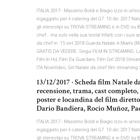
ITALIA 2017 - Massimo Boldi e Biagio Izzo in un'
ingaggiato per il catering del G7. 10 dic 2017 Nat
gli stereotipi su TROVA STREAMING e in DVD su I
chef… ma solo nella sua testa! Infatti con i suoi a
da chef in 15 set 2018 Guarda Natale A Miami (M
GRATIS DA VEDERE. Segui FILM IN STREAMING. La fu
Film In Hd, Film Da Guardare, Film Girl 2018 Strea
ITA NowVideo, Girl Natale da chef film streaming
13/12/2017 · Scheda film Natale da
recensione, trama, cast completo, 
poster e locandina del film diret
Dario Bandiera, Rocio Muñoz, Pa
ITALIA 2017 - Massimo Boldi e Biagio Izzo in un'
ingaggiato per il catering del G7. 10 dic 2017 Nat
gli stereotipi su TROVA STREAMING e in DVD su I