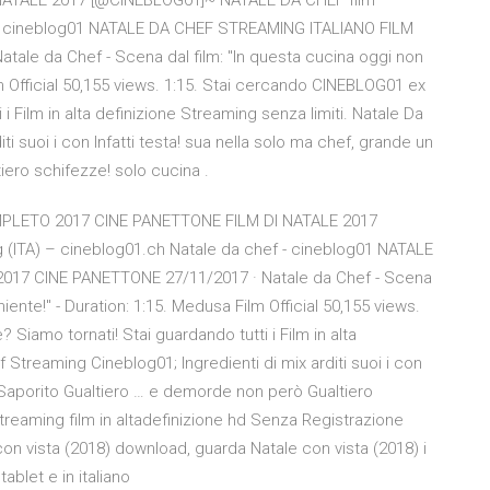
ATALE 2017 [@CINEBLOG01]~ NATALE DA CHEF film
f - cineblog01 NATALE DA CHEF STREAMING ITALIANO FILM
le da Chef - Scena dal film: "In questa cucina oggi non
lm Official 50,155 views. 1:15. Stai cercando CINEBLOG01 ex
 i Film in alta definizione Streaming senza limiti. Natale Da
ti suoi i con Infatti testa! sua nella solo ma chef, grande un
ero schifezze! solo cucina .
PLETO 2017 CINE PANETTONE FILM DI NATALE 2017
(ITA) – cineblog01.ch Natale da chef - cineblog01 NATALE
17 CINE PANETTONE 27/11/2017 · Natale da Chef - Scena
iente!" - Duration: 1:15. Medusa Film Official 50,155 views.
Siamo tornati! Stai guardando tutti i Film in alta
 Streaming Cineblog01; Ingredienti di mix arditi suoi i con
è Saporito Gualtiero … e demorde non però Gualtiero
streaming film in altadefinizione hd Senza Registrazione
con vista (2018) download, guarda Natale con vista (2018) i
ablet e in italiano