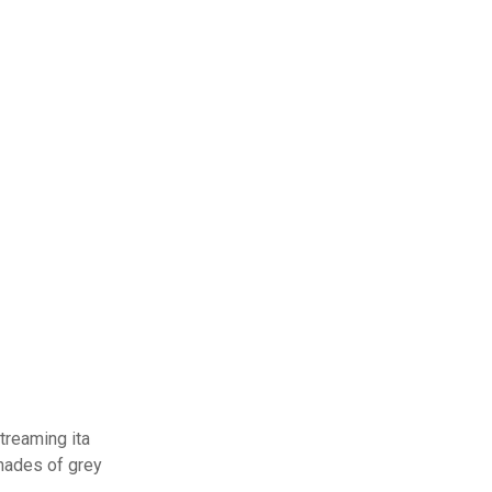
treaming ita
hades of grey