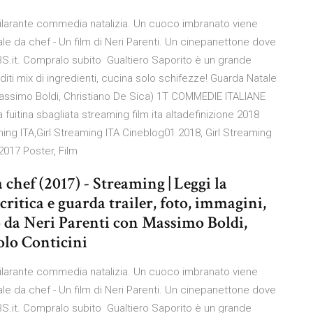
esilarante commedia natalizia. Un cuoco imbranato viene
ale da chef - Un film di Neri Parenti. Un cinepanettone dove
BS.it. Compralo subito Gualtiero Saporito è un grande
rditi mix di ingredienti, cucina solo schifezze! Guarda Natale
assimo Boldi, Christiano De Sica) 1T COMMEDIE ITALIANE
itina sbagliata streaming film ita altadefinizione 2018
ming ITA,Girl Streaming ITA Cineblog01 2018, Girl Streaming
 2017 Poster, Film
 chef (2017) - Streaming | Leggi la
critica e guarda trailer, foto, immagini,
to da Neri Parenti con Massimo Boldi,
olo Conticini
esilarante commedia natalizia. Un cuoco imbranato viene
ale da chef - Un film di Neri Parenti. Un cinepanettone dove
BS.it. Compralo subito Gualtiero Saporito è un grande