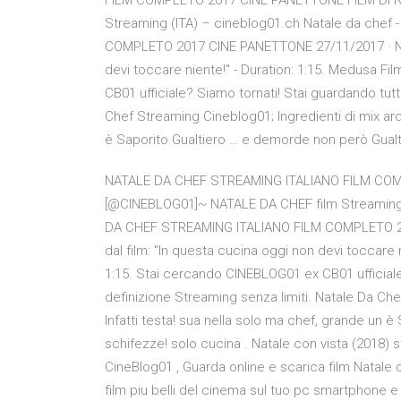
FILM COMPLETO 2017 CINE PANETTONE FILM DI N
Streaming (ITA) – cineblog01.ch Natale da che
COMPLETO 2017 CINE PANETTONE 27/11/2017 · Nata
devi toccare niente!" - Duration: 1:15. Medusa Fi
CB01 ufficiale? Siamo tornati! Stai guardando tutti
Chef Streaming Cineblog01; Ingredienti di mix ardi
è Saporito Gualtiero … e demorde non però Gualti
NATALE DA CHEF STREAMING ITALIANO FILM COM
[@CINEBLOG01]~ NATALE DA CHEF film Streaming 
DA CHEF STREAMING ITALIANO FILM COMPLETO 20
dal film: "In questa cucina oggi non devi toccare n
1:15. Stai cercando CINEBLOG01 ex CB01 ufficiale? 
definizione Streaming senza limiti. Natale Da Chef
Infatti testa! sua nella solo ma chef, grande un 
schifezze! solo cucina . Natale con vista (2018) 
CineBlog01 , Guarda online e scarica film Natale 
film piu belli del cinema sul tuo pc smartphone e t