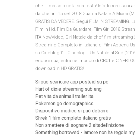
chef… ma solo nella sua testa! Infatti con i suoi a
da chef in 15 set 2018 Guarda Natale A Miami (M
GRATIS DA VEDERE. Segui FILM IN STREAMING. La fu
Film In Hd, Film Da Guardare, Film Girl 2018 Strea
ITA NowVideo, Girl Natale da chef film streaming 
Streaming Completo in Italiano di Film Appena Us
su Cineblog01 | Cineblog… Un Natale al Sud (201
eccoci qua, entra nel mondo di CB01 e CINEBLOG
download in HD GRATIS!
Si può scaricare app posteid su pc
Hart of dixie streaming sub eng
Pet vita da animali trailer ita
Pokemon go demographics
Dispositivo medico si può detrarre
Shrek 1 film completo italiano gratis
Non smettere di sognare 2 altadefinizione
Something borrowed - lamore non ha regole m