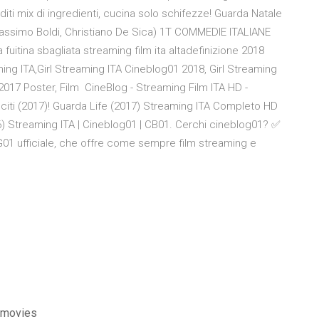
rditi mix di ingredienti, cucina solo schifezze! Guarda Natale
assimo Boldi, Christiano De Sica) 1T COMMEDIE ITALIANE
itina sbagliata streaming film ita altadefinizione 2018
ming ITA,Girl Streaming ITA Cineblog01 2018, Girl Streaming
2017 Poster, Film CineBlog - Streaming Film ITA HD -
citi (2017)! Guarda Life (2017) Streaming ITA Completo HD
6) Streaming ITA | Cineblog01 | CB01. Cerchi cineblog01? ✅
01 ufficiale, che offre come sempre film streaming e
ymovies