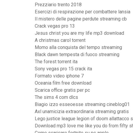
Prezziario trento 2018
Esercizi di respirazione per combattere lansia
Il mistero delle pagine perdute streaming cb
Crack vegas pro 13
Jesus christ you are my life mp3 download
A christmas carol torrent
Momo alla conquista del tempo streaming
Black dawn tempesta di fuoco streaming
The forest torrent ita
Sony vegas pro 15 crack ita
Formato video iphone 7
Oceania film free download
Scarica office gratis per pc
The sims 4 com dlcs
Biagio izzo esseoesse streaming cineblog01
Axl unamicizia extraordinaria streaming gratis
Lego justice league legion of doom allattacco s
Download mp3 love me like you do from fifty s
Come scaricare fortnite su pc apple