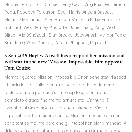
McQuarrie con Tom Cruise, Henry Cavill, Ving Rhames, Simon
Pegg, Rebecca Ferguson, Sean Harris, Angela Bassett,
Michelle Monaghan, Alec Baldwin, Vanessa Kirby, Frederick
Schmidt, Wes Bentley, Kristoffer Joner, Liang Yang, Wolf
Blitzer, Alix Bénézech, Sian Brooke, Joey Ansah, Velibor Topic,
Brandon Q W McConnell, Caspar Phillipson, Raphael
6 Sep 2019 Hayley Atwell has accepted her mission and
will star in the new 'Mission: Impossible' film opposite
Tom Cruise.
Mentre riguardo Mission: Impossible 6 non sono stati rilascati
ufficiali dettagli sulla trama, il blockbuster ha lentamente
reclutato attori per ques’ultimo capitolo, e ora il cast
completo è stato finalmente annunciato. L’annunci è
avventuo al CinemaCon alla presentazione di Mission:
Impossible 6. Le indiscrezioni su Mission Impossible 6 non
sono tantissime, ma pare che gli intoppi non siano mancati. Al
di là del già citato infortunio, lo stesso Tom Cruise sarebbe