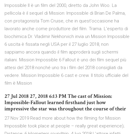
Impossible II è un film del 2000, diretto da John Woo. La
pellicola è il sequel di Mission: Impossible di Brian De Palma,
con protagonista Tom Cruise, che in quest'occasione ha
lavorato anche come produttore del film. Trama. L'esperto di
biochimica Dr. Vladimir Nekhorvich invia un Mission Impossible
6 uscita è fissata negli USA per il 27 luglio 2018, non
sappiamo ancora quando il film approderà sugli schermi
italiani. Mission Impossible 6 Fallout è uno dei film sequel più
attesi del 2018 nonché uno tra i film del 2018 consigliati da
vedere. Mission Impossible 6 cast e crew. Il titolo ufficiale del
film è Mission
27 Jul 2018 27, 2018 6:13 PM The cast of Mission:
Impossible-Fallout learned firsthand just how
impressive the star was throughout the course of their
27 Nov 2019 Read more about how the filming for Mission
Impossible took place at people – really great experience);
Distance: 6 kilometers roundtrip 4 lug 2018 L'attore infatti,