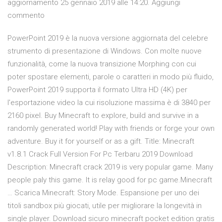
aggiornamento 25 gennaio 2019 alle 14:20. Aggiungi
commento
PowerPoint 2019 è la nuova versione aggiornata del celebre
strumento di presentazione di Windows. Con molte nuove
funzionalità, come la nuova transizione Morphing con cui
poter spostare elementi, parole o caratteri in modo più fluido,
PowerPoint 2019 supporta il formato Ultra HD (4K) per
l'esportazione video la cui risoluzione massima è di 3840 per
2160 pixel. Buy Minecraft to explore, build and survive in a
randomly generated world! Play with friends or forge your own
adventure. Buy it for yourself or as a gift. Title: Minecraft
v1.8.1 Crack Full Version For Pc Terbaru 2019 Download
Description: Minecraft crack 2019 is very popular game. Many
people paly this game. It is relay good for pc game.Minecraft
… Scarica Minecraft: Story Mode. Espansione per uno dei
titoli sandbox più giocati, utile per migliorare la longevità in
single player. Download sicuro minecraft pocket edition gratis