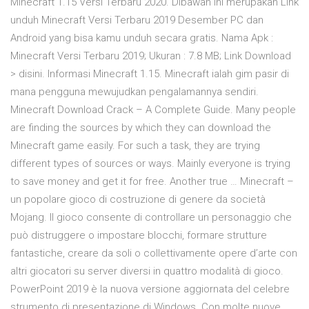
Minecraft 1.15 Versi Terbaru 2020. Dibawah ini merupakan Link
unduh Minecraft Versi Terbaru 2019 Desember PC dan
Android yang bisa kamu unduh secara gratis. Nama Apk :
Minecraft Versi Terbaru 2019; Ukuran : 7.8 MB; Link Download
> disini. Informasi Minecraft 1.15. Minecraft ialah gim pasir di
mana pengguna mewujudkan pengalamannya sendiri.
Minecraft Download Crack – A Complete Guide. Many people
are finding the sources by which they can download the
Minecraft game easily. For such a task, they are trying
different types of sources or ways. Mainly everyone is trying
to save money and get it for free. Another true … Minecraft –
un popolare gioco di costruzione di genere da società
Mojang. Il gioco consente di controllare un personaggio che
può distruggere o impostare blocchi, formare strutture
fantastiche, creare da soli o collettivamente opere d’arte con
altri giocatori su server diversi in quattro modalità di gioco.
PowerPoint 2019 è la nuova versione aggiornata del celebre
strumento di presentazione di Windows. Con molte nuove