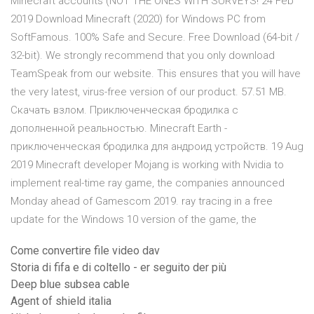
Minecraft accounts (NOT THE ONES WITH SURVEYS! 24 Feb
2019 Download Minecraft (2020) for Windows PC from
SoftFamous. 100% Safe and Secure. Free Download (64-bit /
32-bit). We strongly recommend that you only download
TeamSpeak from our website. This ensures that you will have
the very latest, virus-free version of our product. 57.51 MB.
Скачать взлом. Приключенческая бродилка с
дополненной реальностью. Minecraft Earth -
приключенческая бродилка для андроид устройств. 19 Aug
2019 Minecraft developer Mojang is working with Nvidia to
implement real-time ray game, the companies announced
Monday ahead of Gamescom 2019. ray tracing in a free
update for the Windows 10 version of the game, the
Come convertire file video dav
Storia di fifa e di coltello - er seguito der più
Deep blue subsea cable
Agent of shield italia