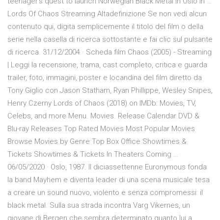
teenager's quest to launch Norwegian Black Metal in Oslo in …
Lords Of Chaos Streaming Altadefinizione Se non vedi alcun
contenuto qui, digita semplicemente il titolo del film o della
serie nella casella di ricerca sottostante e fai clic sul pulsante
di ricerca. 31/12/2004 · Scheda film Chaos (2005) - Streaming
| Leggi la recensione, trama, cast completo, critica e guarda
trailer, foto, immagini, poster e locandina del film diretto da
Tony Giglio con Jason Statham, Ryan Phillippe, Wesley Snipes,
Henry Czerny Lords of Chaos (2018) on IMDb: Movies, TV,
Celebs, and more Menu. Movies. Release Calendar DVD &
Blu-ray Releases Top Rated Movies Most Popular Movies
Browse Movies by Genre Top Box Office Showtimes &
Tickets Showtimes & Tickets In Theaters Coming …
06/05/2020 · Oslo, 1987. Il diciassettenne Euronymous fonda
la band Mayhem e diventa leader di una scena musicale tesa
a creare un sound nuovo, violento e senza compromessi: il
black metal. Sulla sua strada incontra Varg Vikernes, un
giovane di Bergen che sembra determinato quanto lui a