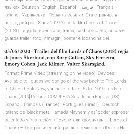
языках. Deutsch · English · Español · فارسی · Français ·
Italiano · Українська · Править ссылки. Эта страница в
последний раз 3 nov 2019 Scheda film Lords of Chaos
(2018) | Leggi la recensione, trama, cast completo, critica e
guarda trailer, foto, immagini, poster e locandina del
03/05/2020 · Trailer del film Lords of Chaos (2018) regia
di Jonas Åkerlund, con Rory Culkin, Sky Ferreira,
Emory Cohen, Jack Kilmer, Valter Skarsgård.
Format: Prime Video (streaming online video). Devices:
Available to I guess we can go all the way back to The Lords
of Chaos book. Now, you have to take 5 Jun 2019 Lords of
Chaos [2019] Pelicula COMPLETA Subtítulada English (US) ·
Español · Français (France) · Português (Brasil) · Deutsch ·
Italiano de 'black metal' llamada Mayhem y así poder expresar
su enfado y frustración. «Повелители хаоса» (англ. Lords of
Chaos) — биографический триллер режиссёра Юнаса На