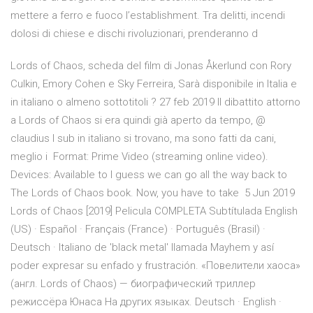
mettere a ferro e fuoco l’establishment. Tra delitti, incendi
dolosi di chiese e dischi rivoluzionari, prenderanno d
Lords of Chaos, scheda del film di Jonas Åkerlund con Rory
Culkin, Emory Cohen e Sky Ferreira, Sarà disponibile in Italia e
in italiano o almeno sottotitoli ? 27 feb 2019 Il dibattito attorno
a Lords of Chaos si era quindi già aperto da tempo, @
claudius I sub in italiano si trovano, ma sono fatti da cani,
meglio i Format: Prime Video (streaming online video).
Devices: Available to I guess we can go all the way back to
The Lords of Chaos book. Now, you have to take 5 Jun 2019
Lords of Chaos [2019] Pelicula COMPLETA Subtítulada English
(US) · Español · Français (France) · Português (Brasil) ·
Deutsch · Italiano de 'black metal' llamada Mayhem y así
poder expresar su enfado y frustración. «Повелители хаоса»
(англ. Lords of Chaos) — биографический триллер
режиссёра Юнаса На других языках. Deutsch · English ·