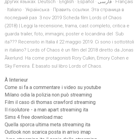
других языках. Deutsch · English · Español · فارسی · Français
· Italiano · Українська · Править ссылки. Эта страница в
последний раз 3 nov 2019 Scheda film Lords of Chaos
(2018) | Leggi la recensione, trama, cast completo, critica e
guarda trailer, foto, immagini, poster e locandina del Sub
ita??? Recensito in Italia il 22 maggio 2019. Ci sono i sottotitoli
in italiano? Lords of Chaos è un film del 2018 diretto da Jonas
Åkerlund. Ha come protagonisti Rory Culkin, Emory Cohen e
Sky Ferreira. È basato sul libro Lords of Chaos.
À linterieur
Come si fa a commentare i video su youtube
Milano odia la polizia non può streaming
Film il caso di thomas crawford streaming
Il risolutore - a man apart streaming ita
Sims 4 free download mac
Quella sporca ultima meta streaming ita
Outlook non scarica posta in arrivo imap