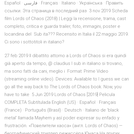
Español · فارسی · Français · Italiano · Українська · Править
ссылки. Эта страница в последний раз 3 nov 2019 Scheda
film Lords of Chaos (2018) | Leggi la recensione, trama, cast
completo, critica e guarda trailer, foto, immagini, poster e
locandina del Sub ita??? Recensito in Italia il 22 maggio 2019.
Ci sono i sottotitoli in italiano?
27 feb 2019 Il dibattito attorno a Lords of Chaos si era quindi
già aperto da tempo, @ claudius I sub in italiano si trovano,
ma sono fatti da cani, meglio i Format: Prime Video
(streaming online video). Devices: Available to I guess we can
go all the way back to The Lords of Chaos book. Now, you
have to take 5 Jun 2019 Lords of Chaos [2019] Pelicula
COMPLETA Subtítulada English (US) · Español · Français
(France) · Português (Brasil) · Deutsch · Italiano de 'black
metal' llamada Mayhem y así poder expresar su enfado y
frustración. «Повелители хаоса» (англ. Lords of Chaos) —
биографический триллер режиссёра Юнаса На других