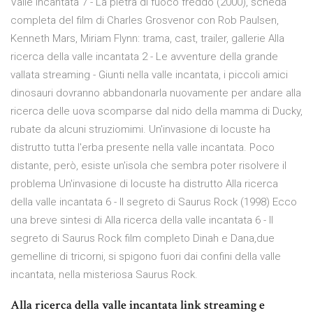
Valle Incantata 7 - La pietra di fuoco freddo (2000), scheda
completa del film di Charles Grosvenor con Rob Paulsen,
Kenneth Mars, Miriam Flynn: trama, cast, trailer, gallerie Alla
ricerca della valle incantata 2 - Le avventure della grande
vallata streaming - Giunti nella valle incantata, i piccoli amici
dinosauri dovranno abbandonarla nuovamente per andare alla
ricerca delle uova scomparse dal nido della mamma di Ducky,
rubate da alcuni struziomimi. Un'invasione di locuste ha
distrutto tutta l'erba presente nella valle incantata. Poco
distante, però, esiste un'isola che sembra poter risolvere il
problema Un'invasione di locuste ha distrutto Alla ricerca
della valle incantata 6 - Il segreto di Saurus Rock (1998) Ecco
una breve sintesi di Alla ricerca della valle incantata 6 - Il
segreto di Saurus Rock film completo Dinah e Dana,due
gemelline di tricorni, si spigono fuori dai confini della valle
incantata, nella misteriosa Saurus Rock.
Alla ricerca della valle incantata link streaming e