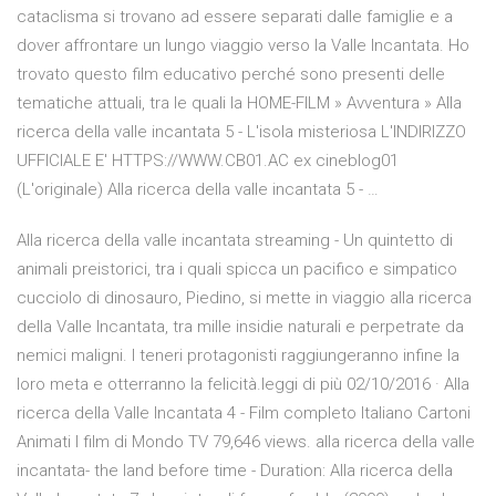
cataclisma si trovano ad essere separati dalle famiglie e a
dover affrontare un lungo viaggio verso la Valle Incantata. Ho
trovato questo film educativo perché sono presenti delle
tematiche attuali, tra le quali la HOME-FILM » Avventura » Alla
ricerca della valle incantata 5 - L'isola misteriosa L'INDIRIZZO
UFFICIALE E' HTTPS://WWW.CB01.AC ex cineblog01
(L'originale) Alla ricerca della valle incantata 5 - …
Alla ricerca della valle incantata streaming - Un quintetto di
animali preistorici, tra i quali spicca un pacifico e simpatico
cucciolo di dinosauro, Piedino, si mette in viaggio alla ricerca
della Valle Incantata, tra mille insidie naturali e perpetrate da
nemici maligni. I teneri protagonisti raggiungeranno infine la
loro meta e otterranno la felicità.leggi di più 02/10/2016 · Alla
ricerca della Valle Incantata 4 - Film completo Italiano Cartoni
Animati I film di Mondo TV 79,646 views. alla ricerca della valle
incantata- the land before time - Duration: Alla ricerca della