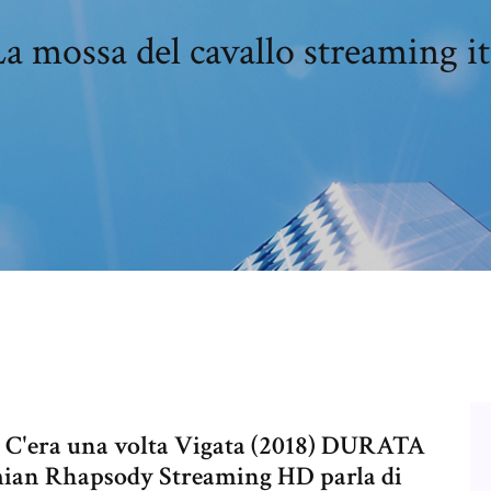
a mossa del cavallo streaming it
 – C'era una volta Vigata (2018) DURATA
mian Rhapsody Streaming HD parla di