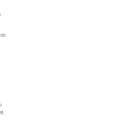
s
iti
o
ng