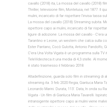
cavallo (2018) ita, La mossa del cavallo (2018) f
Thriller, televisione film, Montelusa, nel 1877. Il
mulini, incaricato di far rispettare l’invisa tassa s
La mossa del cavallo (2018) Streaming subita. Mon
ispettore capo ai mulini, incaricato di far rispetta
ligure di adozione. La mossa del cavallo - C'era una
Tarantino e Leone, un western che calca sulla c
Ester Pantano, Cocò Gulotta, Antonio Pandolfo, Gio
C'era Una Volta Vigata è un programma sulla TV ital
TeleVideoteca.it una media di 4,3 stelle. Al momen
è stato trasmesso il febbraio 2018.
Altadefinizione, guarda solo film in streaming di a
streaming ita. 3 feb 2020 Regia, Gianluca Maria T
Leonardo Marini. Durata, 113'. Data, In onda su Ra
Vigata - Un film di Gianluca Maria Tavarelli. Ispi
intransigente ispettore capo ai mulini viene malvis