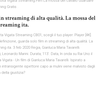
 volta Vigata Streaming.Film La mossa del cavallo Guardare
ing Gratis .
in streaming di alta qualità. La mossa del
treaming ita.
 Vigata Streaming CB01, scegli il tuo player: Player [4K].
inizione, guarda solo film in streaming di alta qualità. La
ng ita. 3 feb 2020 Regia, Gianluca Maria Tavarelli.
 Leonardo Marini. Durata, 113'. Data, In onda su Rai Uno il
Vigata - Un film di Gianluca Maria Tavarelli. Ispirato a
intransigente ispettore capo ai mulini viene malvisto dagli
 della giustizia?