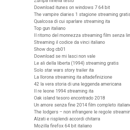
Zumpa ninella testo
Download itunes on windows 7 64 bit
The vampire diaries 1 stagione streaming grati
Qualcosa di cui sparlare streaming ita
Top gun italiano
Il ritorno del monnezza streaming film senza lim
Streaming il codice da vinci italiano
Show dog cb01
Download se mi lasci non vale
Le ali della liberta (1994) streaming gratis
Solo star wars story trailer ita
La llorona streaming ita altadefinizione
42 la vera storia di una leggenda americana
Il re leone 1994 streaming ita
Oak island tesoro encontrado 2018
Un amore senza fine 2014 film completo italian
The lodgers – non infrangere le regole streami
Alzati e risplendi accordi chitarra
Mozilla firefox 64 bit italiano