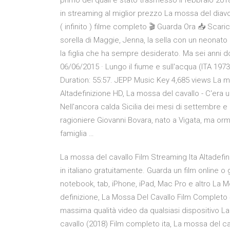
primo dei quali è stato trasmesso il febbraio 201
in streaming al miglior prezzo La mossa del diavo
( infinito ) filme completo 🎬 Guarda Ora 📥 Scar
sorella di Maggie, Jenna, la sella con un neonato
la figlia che ha sempre desiderato. Ma sei anni 
06/06/2015 · Lungo il fiume e sull'acqua (ITA 197
Duration: 55:57. JEPP Music Key 4,685 views La mo
Altadefinizione HD, La mossa del cavallo - C'era u
Nell'ancora calda Sicilia dei mesi di settembre e 
ragioniere Giovanni Bovara, nato a Vigata, ma o
famiglia …
La mossa del cavallo Film Streaming Ita Altadefin
in italiano gratuitamente. Guarda un film online o 
notebook, tab, iPhone, iPad, Mac Pro e altro La M
definizione, La Mossa Del Cavallo Film Completo #
massima qualità video da qualsiasi dispositivo L
cavallo (2018) Film completo ita, La mossa del c