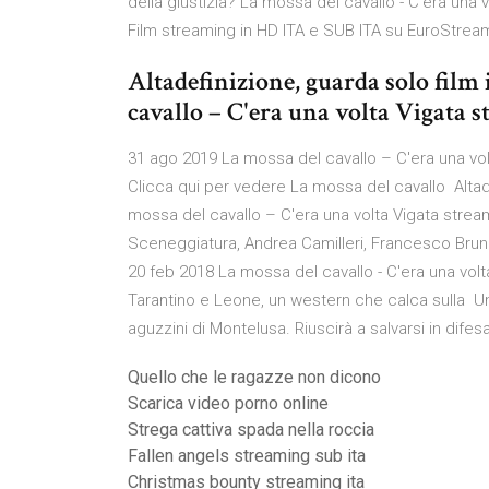
della giustizia? La mossa del cavallo - C'era una
Film streaming in HD ITA e SUB ITA su EuroStream
Altadefinizione, guarda solo film 
cavallo – C'era una volta Vigata s
31 ago 2019 La mossa del cavallo – C'era una volta
Clicca qui per vedere La mossa del cavallo Altadef
mossa del cavallo – C'era una volta Vigata streami
Sceneggiatura, Andrea Camilleri, Francesco Bruni,
20 feb 2018 La mossa del cavallo - C'era una volta 
Tarantino e Leone, un western che calca sulla Un 
aguzzini di Montelusa. Riuscirà a salvarsi in difesa
Quello che le ragazze non dicono
Scarica video porno online
Strega cattiva spada nella roccia
Fallen angels streaming sub ita
Christmas bounty streaming ita