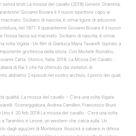
ilm senza limiti La mossa del cavallo (2018) Genere: Dramma,
 quarantenne Giovanni Bovara è il nuovo ispettore capo ai
ul macinato. Siciliano di nascita, è ormai ligure di adozione.
telusa, nel 1877. Il quarantenne Giovanni Bovara è il nuovo
re l’invisa tassa sul macinato. Siciliano di nascita, è ormai
 volta Vigata - Un film di Gianluca Maria Tavarelli. Ispirato a
omponente grottesca della storia. Con Michele Riondino,
vanni Carta. Storico, Italia, 2018. La Mossa Del Cavallo -
iana di Rai 1 che ha ottenuto dai visitatori di
to abbiamo 2 episodi nel nostro archivio, il primo dei quali
lta qualità. La mossa del cavallo – C'era una volta Vigata
avarelli. Sceneggiatura, Andrea Camilleri, Francesco Bruni,
i Uno il 20 feb 2018 La mossa del cavallo - C'era una volta
rato a Tarantino e Leone, un western che calca sulla Un
to dagli aguzzini di Montelusa. Riuscirà a salvarsi in difesa