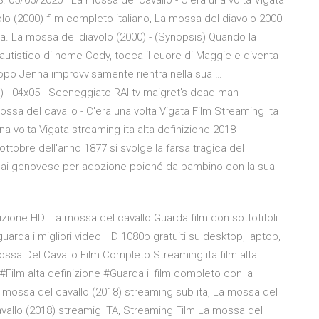
8. 05/05/2020 · La mossa del cavallo - C'era una volta Vigata
lo (2000) film completo italiano, La mossa del diavolo 2000
ica. La mossa del diavolo (2000) - (Synopsis) Quando la
 autistico di nome Cody, tocca il cuore di Maggie e diventa
dopo Jenna improvvisamente rientra nella sua …
3) - 04x05 - Sceneggiato RAI tv maigret's dead man -
ssa del cavallo - C'era una volta Vigata Film Streaming Ita
na volta Vigata streaming ita alta definizione 2018
ottobre dell'anno 1877 si svolge la farsa tragica del
rmai genovese per adozione poiché da bambino con la sua
izione HD. La mossa del cavallo Guarda film con sottotitoli
guarda i migliori video HD 1080p gratuiti su desktop, laptop,
ossa Del Cavallo Film Completo Streaming ita film alta
Film alta definizione #Guarda il film completo con la
a mossa del cavallo (2018) streaming sub ita, La mossa del
avallo (2018) streamig ITA, Streaming Film La mossa del