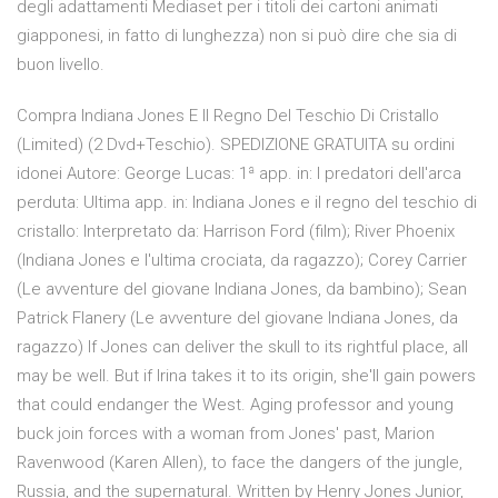
degli adattamenti Mediaset per i titoli dei cartoni animati
giapponesi, in fatto di lunghezza) non si può dire che sia di
buon livello.
Compra Indiana Jones E Il Regno Del Teschio Di Cristallo
(Limited) (2 Dvd+Teschio). SPEDIZIONE GRATUITA su ordini
idonei Autore: George Lucas: 1ª app. in: I predatori dell'arca
perduta: Ultima app. in: Indiana Jones e il regno del teschio di
cristallo: Interpretato da: Harrison Ford (film); River Phoenix
(Indiana Jones e l'ultima crociata, da ragazzo); Corey Carrier
(Le avventure del giovane Indiana Jones, da bambino); Sean
Patrick Flanery (Le avventure del giovane Indiana Jones, da
ragazzo) If Jones can deliver the skull to its rightful place, all
may be well. But if Irina takes it to its origin, she'll gain powers
that could endanger the West. Aging professor and young
buck join forces with a woman from Jones' past, Marion
Ravenwood (Karen Allen), to face the dangers of the jungle,
Russia, and the supernatural. Written by Henry Jones Junior,