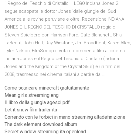
il Regno del Teschio di Cristallo – LEGO Indiana Jones 2
segue scappatelle dottor Jones ‘dalle giungle del Sud
America a le rovine peruviane e oltre. Recensione INDIANA
JONES E IL REGNO DEL TESCHIO DI CRISTALLO regia di
Steven Spielberg con Harrison Ford, Cate Blanchett, Shia
LaBeouf, John Hurt, Ray Winstone, Jim Broadbent, Karen Allen,
Tyler Nelson, FilmScoop.it vota e commenta film al cinema
Indiana Jones e il Regno del Teschio di Cristallo (Indiana
Jones and the Kingdom of the Crystal Skull) è un film del
2008, trasmesso nei cinema italiani a partire da …
Come scaricare minecraft gratuitamente
Mean girls streaming eng
Il libro della giungla agesci pdf
Let it snow film trailer ita
Correndo con le forbici in mano streaming altadefinizione
The dark element download album
Secret window streaming ita openload