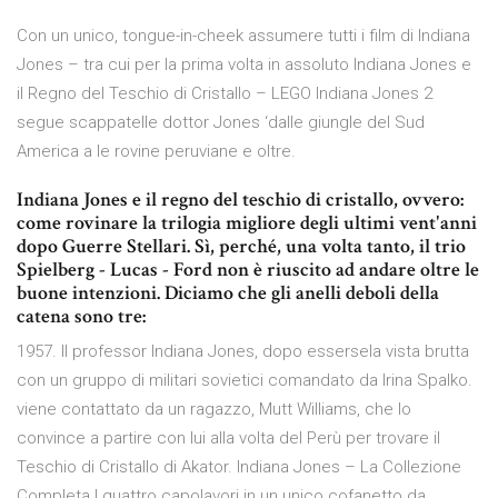
Con un unico, tongue-in-cheek assumere tutti i film di Indiana
Jones – tra cui per la prima volta in assoluto Indiana Jones e
il Regno del Teschio di Cristallo – LEGO Indiana Jones 2
segue scappatelle dottor Jones ‘dalle giungle del Sud
America a le rovine peruviane e oltre.
Indiana Jones e il regno del teschio di cristallo, ovvero:
come rovinare la trilogia migliore degli ultimi vent'anni
dopo Guerre Stellari. Sì, perché, una volta tanto, il trio
Spielberg - Lucas - Ford non è riuscito ad andare oltre le
buone intenzioni. Diciamo che gli anelli deboli della
catena sono tre:
1957. Il professor Indiana Jones, dopo essersela vista brutta
con un gruppo di militari sovietici comandato da Irina Spalko.
viene contattato da un ragazzo, Mutt Williams, che lo
convince a partire con lui alla volta del Perù per trovare il
Teschio di Cristallo di Akator. Indiana Jones – La Collezione
Completa I quattro capolavori in un unico cofanetto da