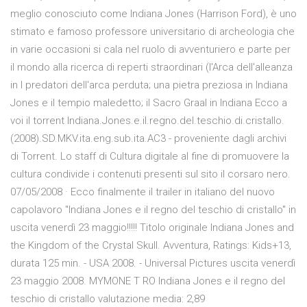
meglio conosciuto come Indiana Jones (Harrison Ford), è uno
stimato e famoso professore universitario di archeologia che
in varie occasioni si cala nel ruolo di avventuriero e parte per
il mondo alla ricerca di reperti straordinari (l'Arca dell'alleanza
in I predatori dell'arca perduta; una pietra preziosa in Indiana
Jones e il tempio maledetto; il Sacro Graal in Indiana Ecco a
voi il torrent Indiana.Jones.e.il.regno.del.teschio.di.cristallo.
(2008).SD.MKV.ita.eng.sub.ita.AC3 - proveniente dagli archivi
di Torrent. Lo staff di Cultura digitale al fine di promuovere la
cultura condivide i contenuti presenti sul sito il corsaro nero.
07/05/2008 · Ecco finalmente il trailer in italiano del nuovo
capolavoro "Indiana Jones e il regno del teschio di cristallo" in
uscita venerdì 23 maggio!!!!! Titolo originale Indiana Jones and
the Kingdom of the Crystal Skull. Avventura, Ratings: Kids+13,
durata 125 min. - USA 2008. - Universal Pictures uscita venerdì
23 maggio 2008. MYMONE T RO Indiana Jones e il regno del
teschio di cristallo valutazione media: 2,89