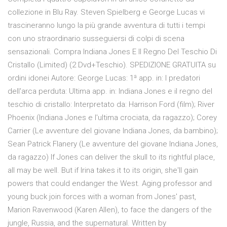
collezione in Blu Ray. Steven Spielberg e George Lucas vi
trascineranno lungo la più grande avventura di tutti i tempi
con uno straordinario susseguiersi di colpi di scena
sensazionali. Compra Indiana Jones E Il Regno Del Teschio Di
Cristallo (Limited) (2 Dvd+Teschio). SPEDIZIONE GRATUITA su
ordini idonei Autore: George Lucas: 1ª app. in: I predatori
dell'arca perduta: Ultima app. in: Indiana Jones e il regno del
teschio di cristallo: Interpretato da: Harrison Ford (film); River
Phoenix (Indiana Jones e l'ultima crociata, da ragazzo); Corey
Carrier (Le avventure del giovane Indiana Jones, da bambino);
Sean Patrick Flanery (Le avventure del giovane Indiana Jones,
da ragazzo) If Jones can deliver the skull to its rightful place,
all may be well. But if Irina takes it to its origin, she'll gain
powers that could endanger the West. Aging professor and
young buck join forces with a woman from Jones' past,
Marion Ravenwood (Karen Allen), to face the dangers of the
jungle, Russia, and the supernatural. Written by