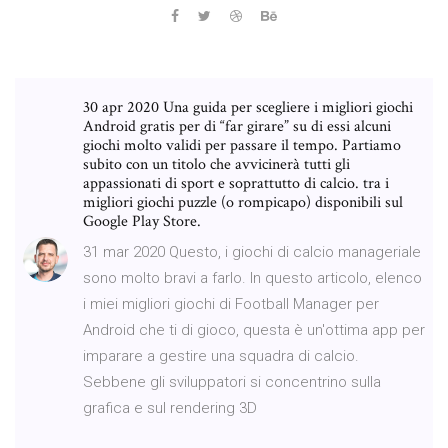
30 apr 2020 Una guida per scegliere i migliori giochi
Android gratis per di “far girare” su di essi alcuni
giochi molto validi per passare il tempo. Partiamo
subito con un titolo che avvicinerà tutti gli
appassionati di sport e soprattutto di calcio. tra i
migliori giochi puzzle (o rompicapo) disponibili sul
Google Play Store.
31 mar 2020 Questo, i giochi di calcio manageriale
sono molto bravi a farlo. In questo articolo, elenco
i miei migliori giochi di Football Manager per
Android che ti di gioco, questa è un'ottima app per
imparare a gestire una squadra di calcio.
Sebbene gli sviluppatori si concentrino sulla
grafica e sul rendering 3D