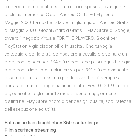
più recenti e molto altro su tutti i tuoi dispositivi, ovunque e in
qualsiasi momento. Giochi Android Gratis – I Migliori di
Maggio 2020. La nostra lista dei migliori giochi Android Gratis
di Maggio 2020.. Giochi Android Gratis. Il Play Store di Google,
ovvero il negozio virtuale FOR THE PLAYERS. Giochi per
PlayStation 4 già disponibili e in uscita . Che tu voglia
volteggiare per la città, combattere a cavallo o diventare un
eroe, con i giochi per PS4 più recenti che puoi acquistare già
ora e con la line-up di titoli in arrivo per PS4 più emozionante
di sempre, la tua prossima grande avventura è sempre a
portata di mano. Google ha annunciato i Best Of 2019, la app
e giochi che negli ultimi 12 mesi si sono maggiormente
distinti nel Play Store Android per design, qualità, accuratezza
dell'esecuzione ed utilità
Batman arkham knight xbox 360 controller pc
Film scarface streaming