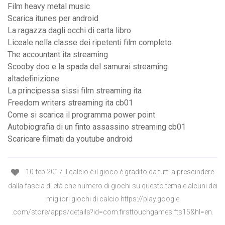
Film heavy metal music
Scarica itunes per android
La ragazza dagli occhi di carta libro
Liceale nella classe dei ripetenti film completo
The accountant ita streaming
Scooby doo e la spada del samurai streaming
altadefinizione
La principessa sissi film streaming ita
Freedom writers streaming ita cb01
Come si scarica il programma power point
Autobiografia di un finto assassino streaming cb01
Scaricare filmati da youtube android
10 feb 2017 Il calcio è il gioco è gradito da tutti a prescindere
dalla fascia di età che numero di giochi su questo tema e alcuni dei
migliori giochi di calcio https://play.google
.com/store/apps/details?id=com.firsttouchgames.fts15&hl=en.