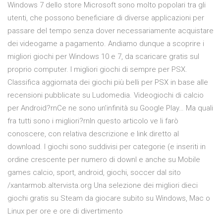
Windows 7 dello store Microsoft sono molto popolari tra gli
utenti, che possono beneficiare di diverse applicazioni per
passare del tempo senza dover necessariamente acquistare
dei videogame a pagamento. Andiamo dunque a scoprire i
migliori giochi per Windows 10 e 7, da scaricare gratis sul
proprio computer. I migliori giochi di sempre per PSX.
Classifica aggiornata dei giochi più belli per PSX in base alle
recensioni pubblicate su Ludomedia. Videogiochi di calcio
per Android?rnCe ne sono un’infinità su Google Play… Ma quali
fra tutti sono i migliori?rnIn questo articolo ve li farò
conoscere, con relativa descrizione e link diretto al
download. I giochi sono suddivisi per categorie (e inseriti in
ordine crescente per numero di downl e anche su Mobile
games calcio, sport, android, giochi, soccer dal sito
/xantarmob.altervista.org Una selezione dei migliori dieci
giochi gratis su Steam da giocare subito su Windows, Mac o
Linux per ore e ore di divertimento