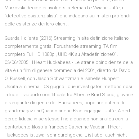
Markovski decide di rivolgersi a Bernard e Viviane Jaffe, i
"detective esistenzialisti", che indagano sui misteri profondi
delle esistenze dei loro clienti.
Guarda Il cliente (2016) Streaming in alta definizione Italiano
completamente gratis. Forushande streaming ITA film
completo Full HD 1080p , UHD 4K su Altadefinizione01.
03/06/2005 · I Heart Huckabees - Le strane coincidenze della
vita è un film di genere commedia del 2004, diretto da David
O. Russell, con Jason Schwartzman e Isabelle Huppert.
Uscita al cinema il 03 giugno I due investigatori mettono così
in luce il rapporto conflittuale tra Albert e Brad Stand, giovane
e rampante dirigente dell'Huckabees, popolare catena di
grandi magazzini.Quando anche Brad ingaggia i Jaffe, Albert
perde fiducia in se stesso fino a quando non si allea con la
conturbante filosofa francese Catherine Vauban. I Heart
Huckabees ist zwar sehr durchgeknallt, ist aber auch nicht