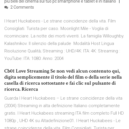
piu belli del cinema sul tuo pc smartphone e tablet e in italiano
2 Comments
I Heart Huckabees - Le strane coincidenze della vita. Film
Consigliati. Turista per caso. Moonlight Mile - Voglia di
ricominciare. La notte dei morti viventi. La famiglia Willoughby.
Kalashnikov. Il silenzio della palude Modalità Host Lingua
Risoluzione Qualità; Streaming : UHD/4K: ITA: 4K: Streaming :
YouTube: ITA: 1080: Anno: 2004
Cb01 Love Streaming Se non vedi alcun contenuto qui,
digita semplicemente il titolo del film o della serie nella
casella di ricerca sottostante e fai clic sul pulsante di
ricerca. Ricerca
Guarda I Heart Huckabees – Le strane coincidenze della vita
(2004) Streaming in alta definizione Italiano completamente
gratis. I Heart Huckabees streaming ITA film completo Full HD
1080p , UHD 4K su Altadefinizione01. I Heart Huckabees - Le
strane coincidenze della vita. Film Consigliati. Turista per