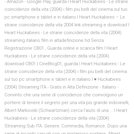
- Amazon - Google Play, guarda I Heart Huckabees - Le strane
coincidenze della vita (2004) i film piu belli del cinema sul tuo
pc smartphone e tablet e in italiano I Heart Huckabees – Le
strane coincidenze della vita 2004 link streaming e download I
Heart Huckabees - Le strane coincidenze della vita (2004)
streaming italiano film in altadefinizione hd Senza
Registrazione CB01 , Guarda online e scarica film I Heart
Huckabees - Le strane coincidenze della vita (2004)
download CB01 | CineBlog01, guarda I Heart Huckabees - Le
strane coincidenze della vita (2004) i film piu belli del cinema
sul tuo pc smartphone e tablet e in italiano I ♥ Huckabees
(2004) Streaming ITA - Gratis in Alta Definizione - Italiano -
Convinto che una serie di coincidenze che coinvolgono un
portiere di tenere il segreto per una vita più grande indovinelli,
Albert Markovski (Schwartzman) cerca l'aiuto di una … I Heart
Huckabees - Le strane coincidenze della vita (2004)
Streaming Sub ITA. Genere: Commedia, Romance. Dopo una
serie di incontri casuali con un misterioso portiere, Albert