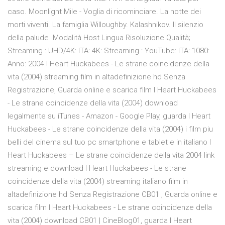
caso. Moonlight Mile - Voglia di ricominciare. La notte dei
morti viventi. La famiglia Willoughby. Kalashnikov. Il silenzio
della palude Modalità Host Lingua Risoluzione Qualità;
Streaming : UHD/4K: ITA: 4K: Streaming : YouTube: ITA: 1080:
Anno: 2004 I Heart Huckabees - Le strane coincidenze della
vita (2004) streaming film in altadefinizione hd Senza
Registrazione, Guarda online e scarica film I Heart Huckabees
- Le strane coincidenze della vita (2004) download
legalmente su iTunes - Amazon - Google Play, guarda I Heart
Huckabees - Le strane coincidenze della vita (2004) i film piu
belli del cinema sul tuo pc smartphone e tablet e in italiano I
Heart Huckabees – Le strane coincidenze della vita 2004 link
streaming e download I Heart Huckabees - Le strane
coincidenze della vita (2004) streaming italiano film in
altadefinizione hd Senza Registrazione CB01 , Guarda online e
scarica film I Heart Huckabees - Le strane coincidenze della
vita (2004) download CB01 | CineBlog01, guarda I Heart