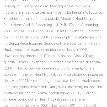
I Heart Huckabees - Le strane coincidenze della vita. Film
Consigliati. Turista per caso. Moonlight Mile - Voglia di
ricominciare. La notte dei morti viventi. La famiglia Willoughby.
Kalashnikov. Il silenzio della palude Modalità Host Lingua
Risoluzione Qualità; Streaming : UHD/4K: ITA: 4K: Streaming :
YouTube: ITA: 1080: Anno: 2004 I Heart Huckabees - Le strane
coincidenze della vita (2004) streaming film in altadefinizione
hd Senza Registrazione, Guarda online e scarica film I Heart
Huckabees - Le strane coincidenze della vita (2004)
download legalmente su iTunes - Amazon - Google Play,
guarda I Heart Huckabees - Le strane coincidenze della vita
(2004) i film piu belli del cinema sul tuo pc smartphone e
tablet e in italiano I Heart Huckabees – Le strane coincidenze
della vita 2004 link streaming e download I Heart Huckabees -
Le strane coincidenze della vita (2004) streaming italiano film
in altadefinizione hd Senza Registrazione CB01 , Guarda
online e scarica film I Heart Huckabees - Le strane
coincidenze della vita (2004) download CB01 | CineBlog01,