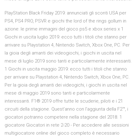
PlayStation Black Friday 2019: annunciati gli sconti USA per
PS4, PS4 PRO, PSVR e giochi the lord of the rings gollum in
azione: le prime immagini del gioco ps5 e xbox series x 1
Giochi in uscita luglio 2019: ecco tutti i titoli che stanno per
arrivare su Playstation 4, Nintendo Switch, Xbox One, PC. Per
la gioia degli amanti dei videogiochi, i giochi in uscita nel
mese di luglio 2019 sono tanti e particolarmente interessanti.
1 Giochi in uscita maggio 2019: ecco tutti i titoli che stanno
per arrivare su Playstation 4, Nintendo Switch, Xbox One, PC.
Per la gioia degli amanti dei videogichi, i giochi in uscita nel
mese di maggio 2019 sono tanti e particolarmente
interessanti. F1® 2019 offre tutte le scuderie, piloti e i 21
circuiti della stagione. Quest'anno con l'aggiunta della F2™, i
giocatori potranno competere nella stagione del 2018. 1
giocatore Giocatori in rete 2-20 - Per accedere alle sessioni
multigiocatore online del gioco completo è necessario