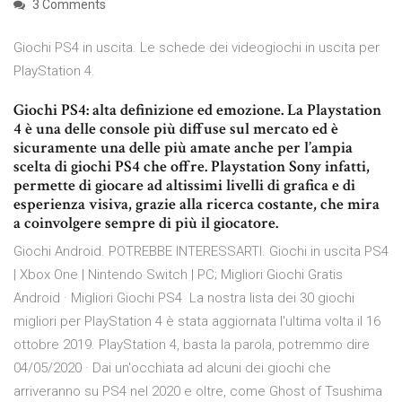
3 Comments
Giochi PS4 in uscita. Le schede dei videogiochi in uscita per
PlayStation 4.
Giochi PS4: alta definizione ed emozione. La Playstation
4 è una delle console più diffuse sul mercato ed è
sicuramente una delle più amate anche per l’ampia
scelta di giochi PS4 che offre. Playstation Sony infatti,
permette di giocare ad altissimi livelli di grafica e di
esperienza visiva, grazie alla ricerca costante, che mira
a coinvolgere sempre di più il giocatore.
Giochi Android. POTREBBE INTERESSARTI. Giochi in uscita PS4
| Xbox One | Nintendo Switch | PC; Migliori Giochi Gratis
Android · Migliori Giochi PS4 La nostra lista dei 30 giochi
migliori per PlayStation 4 è stata aggiornata l'ultima volta il 16
ottobre 2019. PlayStation 4, basta la parola, potremmo dire
04/05/2020 · Dai un'occhiata ad alcuni dei giochi che
arriveranno su PS4 nel 2020 e oltre, come Ghost of Tsushima