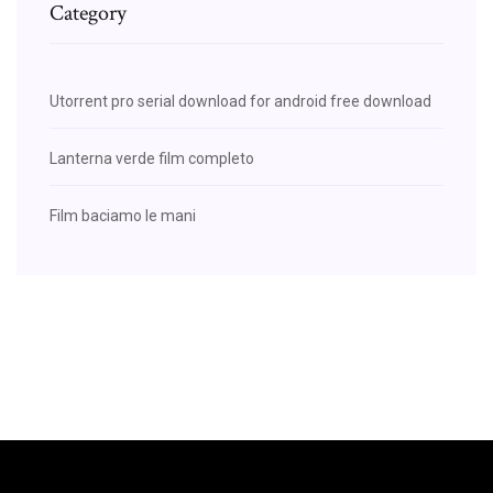
Category
Utorrent pro serial download for android free download
Lanterna verde film completo
Film baciamo le mani