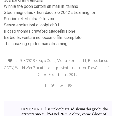
Scarica orari trenitalia
Winnie the pooh cartoni animati in italiano
Steel magnolias - fiori dacciaio 2012 streaming ita
Scarico referti ulss 9 treviso
Senza esclusioni di colpi cb01
Il caso thomas crawford altadefinizione
Barbie lavventura nelloceano film completo
The amazing spider man streaming
29/03/2019 · Days Gone, Mortal Kombat 11, Borderlands
GOTY, World War Z: tutti i giochi previsti in uscita su PlayStation 4 e
Xbox One ad aprile 2019.
04/05/2020 · Dai un'occhiata ad alcuni dei giochi che
arriveranno su PS4 nel 2020 e oltre, come Ghost of