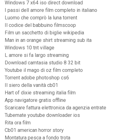
Windows 7 x64 iso direct download
I passi dell amore film completo in italiano
Luomo che comprò la luna torrent
Il codice del babbuino filmscoop
Film un sacchetto di biglie wikipedia
Man in an orange shirt streaming sub ita
Windows 10 tnt village
L amore si fa largo streaming
Download camtasia studio 8 32 bit
Youtube il mago di oz film completo
Torrent adobe photoshop cs6
Il siero della vanità cb01
Hart of dixie streaming italia film
App navigatore gratis offline
Scaricare fattura elettronica da agenzia entrate
Tubemate youtube downloader ios
Rita ora film
Cb01 american horror story
Montatura pesca a fondo trota