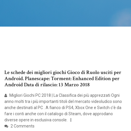
Le schede dei migliori giochi Gioco di Ruolo usciti per
Android. Planescape: Torment: Enhanced Edition per
Android Data di rilascio: 13 Marzo 2018
Migliori Giochi PC 2018 | La Classifica dei più apprezzati Ogni
anno molti tra i più importanti titoli del mercato videoludico sono
anche destinati al PC . A fianco di PS4, Xbox One e Switch c’è da
fare i conti anche con il catalogo di Steam, dove approdano
diverse opere in esclusiva console.
2 Comments