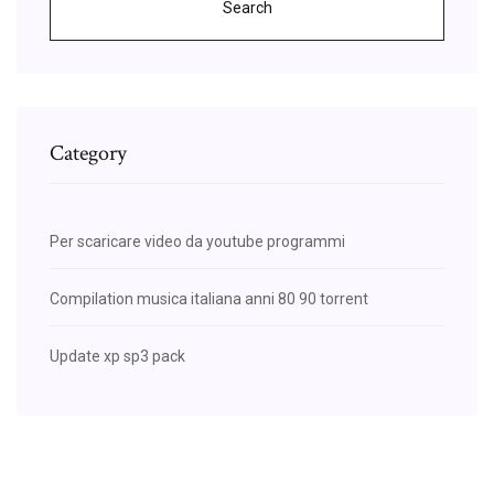
Search
Category
Per scaricare video da youtube programmi
Compilation musica italiana anni 80 90 torrent
Update xp sp3 pack