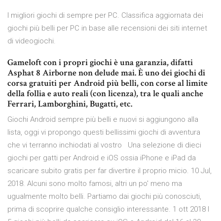
I migliori giochi di sempre per PC. Classifica aggiornata dei
giochi più belli per PC in base alle recensioni dei siti internet
di videogiochi.
Gameloft con i propri giochi è una garanzia, difatti
Asphat 8 Airborne non delude mai. È uno dei giochi di
corsa gratuiti per Android più belli, con corse al limite
della follia e auto reali (con licenza), tra le quali anche
Ferrari, Lamborghini, Bugatti, etc.
Giochi Android sempre più belli e nuovi si aggiungono alla
lista, oggi vi propongo questi bellissimi giochi di avventura
che vi terranno inchiodati al vostro Una selezione di dieci
giochi per gatti per Android e iOS ossia iPhone e iPad da
scaricare subito gratis per far divertire il proprio micio. 10 Jul,
2018. Alcuni sono molto famosi, altri un po' meno ma
ugualmente molto belli. Partiamo dai giochi più conosciuti,
prima di scoprire qualche consiglio interessante. 1 ott 2018 I