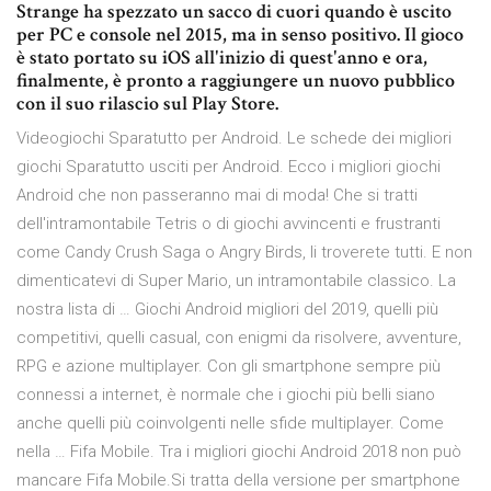
Strange ha spezzato un sacco di cuori quando è uscito
per PC e console nel 2015, ma in senso positivo. Il gioco
è stato portato su iOS all'inizio di quest'anno e ora,
finalmente, è pronto a raggiungere un nuovo pubblico
con il suo rilascio sul Play Store.
Videogiochi Sparatutto per Android. Le schede dei migliori
giochi Sparatutto usciti per Android. Ecco i migliori giochi
Android che non passeranno mai di moda! Che si tratti
dell'intramontabile Tetris o di giochi avvincenti e frustranti
come Candy Crush Saga o Angry Birds, li troverete tutti. E non
dimenticatevi di Super Mario, un intramontabile classico. La
nostra lista di … Giochi Android migliori del 2019, quelli più
competitivi, quelli casual, con enigmi da risolvere, avventure,
RPG e azione multiplayer. Con gli smartphone sempre più
connessi a internet, è normale che i giochi più belli siano
anche quelli più coinvolgenti nelle sfide multiplayer. Come
nella … Fifa Mobile. Tra i migliori giochi Android 2018 non può
mancare Fifa Mobile.Si tratta della versione per smartphone