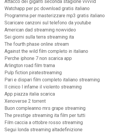
Attacco dei giganti seconda stagione vvvvid
Watchapp per pc download gratis italiano
Programma per masterizzare mp3 gratis italiano
Scaricare canzoni sul telefono da youtube
American dad streaming nowvideo
Sei giorni sulla terra streaming ita
The fourth phase online stream
Against the wild film completo in italiano
Perche iphone 7 non scarica app
Arlington road film trama
Pulp fiction piratestreaming
Pari e dispari film completo italiano streaming
Il cinico l infame il violento streaming
App piazza italia scarica
Xenoverse 2 torrent
Buon compleanno mrs grape streaming
The prestige streaming ita film per tutti
Film caccia a ottobre rosso streaming
Segui londa streaming altadefinizione