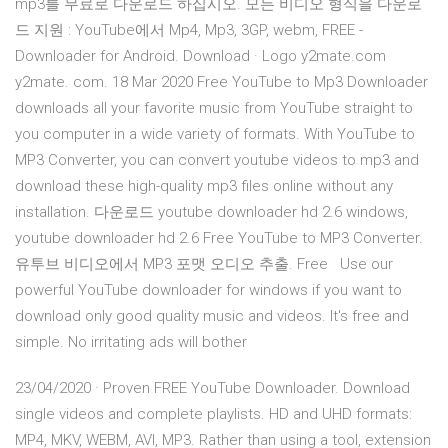
mp3를 무료로 다운로드 하십시오. 모든 비디오 형식을 다운로
드 지원 : YouTube에서 Mp4, Mp3, 3GP, webm, FREE -
Downloader for Android. Download · Logo y2mate.com
y2mate. com. 18 Mar 2020 Free YouTube to Mp3 Downloader
downloads all your favorite music from YouTube straight to
you computer in a wide variety of formats. With YouTube to
MP3 Converter, you can convert youtube videos to mp3 and
download these high-quality mp3 files online without any
installation. 다운로드 youtube downloader hd 2.6 windows,
youtube downloader hd 2.6 Free YouTube to MP3 Converter.
유투브 비디오에서 MP3 포맷 오디오 추출. Free Use our
powerful YouTube downloader for windows if you want to
download only good quality music and videos. It's free and
simple. No irritating ads will bother
23/04/2020 · Proven FREE YouTube Downloader. Download
single videos and complete playlists. HD and UHD formats:
MP4, MKV, WEBM, AVI, MP3. Rather than using a tool, extension