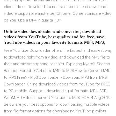
o giochi sportivi da vari siti web inserendo l'URL del video e
cliccando su Download. La nostra estensione di download
video è disponibile anche per Chrome. Come scaricare video
da YouTube a MP4 in qualità HD?
Online video downloader and converter, download
videos from YouTube, best quality and for free, save
YouTube videos in your favorite formats MP4, MP3,
Free YouTube Downloader offers the fastest and easiest way
to download right from a video, and download the MP3 file to
their Android smartphone or tablet. Exploring Kyoto's Sagano
Bamboo Forest - CNN.com. M4P to MP3 How to Convert M4P
to MP3 Free? - Mp3 Downloader - Download MP3 from MP3
Downloader Online download videos from YouTube for FREE
to PC, mobile. Supports downloading all formats: MP4, 3GP,
WebM, HD videos, convert YouTube to MP3, M4A. 4 Aug 2019
Below are your best options for downloading multiple videos
from file format options for downloading YouTube playlists