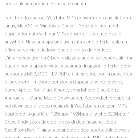
senza alcuna perdita. Scaricare e insta
Feel free to use our YouTube MP3 converter on any platform:
Linux, MacOS, or Windows. Convert YouTube into most
popular formats with our MP3 converter. Listen to music
anywhere Nessuna opzione avanzata viene offerta, solo un
efficace servizio di download dei video da Youtube.
L’interfaccia grafica è ben realizzata anche se essenziale, ma
questo non stupisce vista la scarsità di opzioni offerte. Sono
supportati MP3, OGG, FLV, 3GP e altri ancora, con la possibilità
di scegliere il migliore per alcuni dispositivi in particolare,
come Apple iPod, iPad, iPhone, smartphone BlackBerry,
Android o … Come Music Downloader, KeepVid.ch è esperta
nel download di video musicali di YouTube su canzoni MP3,
coprendo la qualità di 128kbps, 192kbps e anche 320kbps. 1
Copia l'indirizzo video del video di destinazione. Ecco
SaveFrom.Net! Ti aiuta a scaricare video, spettacoli televisivi