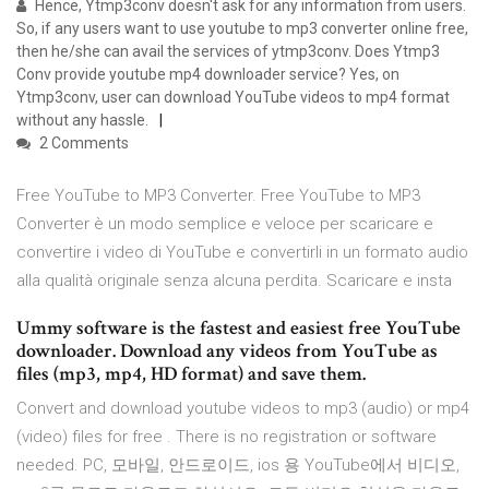
Hence, Ytmp3conv doesn't ask for any information from users.
So, if any users want to use youtube to mp3 converter online free,
then he/she can avail the services of ytmp3conv. Does Ytmp3
Conv provide youtube mp4 downloader service? Yes, on
Ytmp3conv, user can download YouTube videos to mp4 format
without any hassle.
2 Comments
Free YouTube to MP3 Converter. Free YouTube to MP3
Converter è un modo semplice e veloce per scaricare e
convertire i video di YouTube e convertirli in un formato audio
alla qualità originale senza alcuna perdita. Scaricare e insta
Ummy software is the fastest and easiest free YouTube
downloader. Download any videos from YouTube as
files (mp3, mp4, HD format) and save them.
Convert and download youtube videos to mp3 (audio) or mp4
(video) files for free . There is no registration or software
needed. PC, 모바일, 안드로이드, ios 용 YouTube에서 비디오,