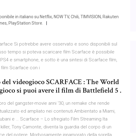
onibile in italiano su Netflix, NOW TV, Chili, TIMVISION, Rakuten
nes, PlayStation Store.
face Si potrebbe avere osservato e sono disponibili sul
sso tempo si poteva scaricare film Scarface è possibile
, PS4 e smartphone, e sotto è una sintesi di Scarface film,
 film Scarface con i
no del videogioco SCARFACE : The World
oco si puoi avere il film di Battlefield 5 .
ro del gangster-movie anni '30, un remake che rende
ttualizzato ed ampliato nei contenuti.Ambientato a Miami,
 cubani e … Scarface – Lo sfregiato Film Streaming Ita
 killer, Tony Camonte, diventa la guardia del corpo di un
sce del potere. Morbosamente innamorato della sorella,