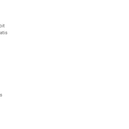
bit
atis
is