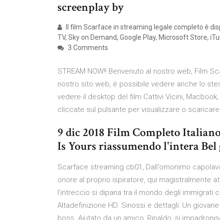
screenplay by
Il film Scarface in streaming legale completo è disp
TV, Sky on Demand, Google Play, Microsoft Store, iTu
3 Comments
STREAM NOW!! Benvenuto al nostro web, Film Scar
nostro sito web, è possibile vedere anche lo ste
vedere il desktop del film Cattivi Vicini, Macbook
cliccate sul pulsante per visualizzare o scaricare
9 dic 2018 Film Completo Italia
Is Yours riassumendo l'intera Bel gi
Scarface streaming cb01, Dall'omonimo capolavo
onore al proprio ispiratore, qui magistralmente a
l'intreccio si dipana tra il mondo degli immigrati
Altadefinizione HD. Sinossi e dettagli: Un giovane
boss. Aiutato da un amico, Rinaldo, si impadroni