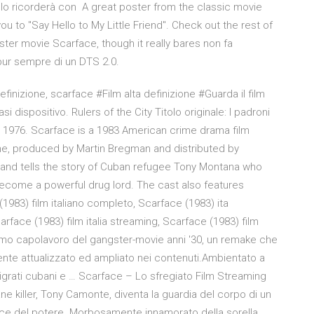
 lo ricorderà con A great poster from the classic movie
 to "Say Hello to My Little Friend". Check out the rest of
ter movie Scarface, though it really bares non fa
pur sempre di un DTS 2.0.
finizione, scarface #Film alta definizione #Guarda il film
 dispositivo. Rulers of the City Titolo originale: I padroni
er 1976. Scarface is a 1983 American crime drama film
one, produced by Martin Bregman and distributed by
lm and tells the story of Cuban refugee Tony Montana who
 become a powerful drug lord. The cast also features
(1983) film italiano completo, Scarface (1983) ita
rface (1983) film italia streaming, Scarface (1983) film
imo capolavoro del gangster-movie anni '30, un remake che
ente attualizzato ed ampliato nei contenuti.Ambientato a
mmigrati cubani e … Scarface – Lo sfregiato Film Streaming
ane killer, Tony Camonte, diventa la guardia del corpo di un
sce del potere. Morbosamente innamorato della sorella,