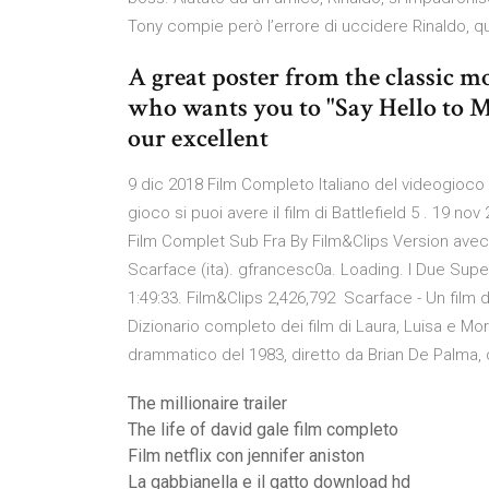
Tony compie però l’errore di uccidere Rinaldo, 
A great poster from the classic m
who wants you to "Say Hello to My
our excellent
9 dic 2018 Film Completo Italiano del videogioco
gioco si puoi avere il film di Battlefield 5 . 19 no
Film Complet Sub Fra By Film&Clips Version avec 
Scarface (ita). gfrancesc0a. Loading. I Due Super
1:49:33. Film&Clips 2,426,792 Scarface - Un film
Dizionario completo dei film di Laura, Luisa e M
drammatico del 1983, diretto da Brian De Palma,
The millionaire trailer
The life of david gale film completo
Film netflix con jennifer aniston
La gabbianella e il gatto download hd