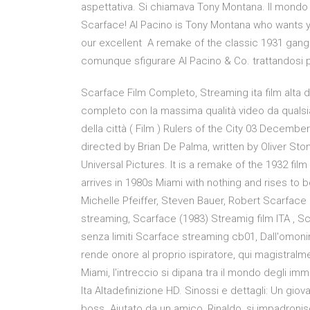
aspettativa. Si chiamava Tony Montana. Il mondo
Scarface! Al Pacino is Tony Montana who wants you
our excellent A remake of the classic 1931 gangs
comunque sfigurare Al Pacino & Co. trattandosi 
Scarface Film Completo, Streaming ita film alta de
completo con la massima qualità video da qualsiasi
della città ( Film ) Rulers of the City 03 Decemb
directed by Brian De Palma, written by Oliver St
Universal Pictures. It is a remake of the 1932 fi
arrives in 1980s Miami with nothing and rises to
Michelle Pfeiffer, Steven Bauer, Robert Scarface 
streaming, Scarface (1983) Streamig film ITA , Sca
senza limiti Scarface streaming cb01, Dall'omon
rende onore al proprio ispiratore, qui magistralm
Miami, l'intreccio si dipana tra il mondo degli i
Ita Altadefinizione HD. Sinossi e dettagli: Un giov
boss. Aiutato da un amico, Rinaldo, si impadroni