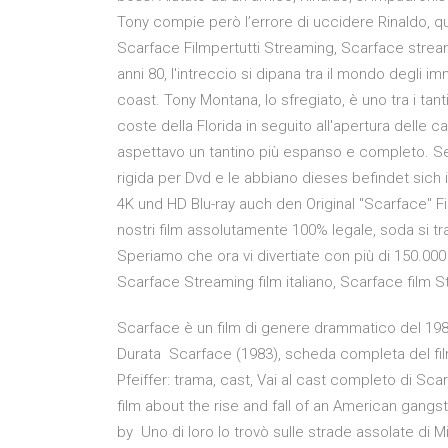
Tony compie però l’errore di uccidere Rinaldo, 
Scarface Filmpertutti Streaming, Scarface stream
anni 80, l'intreccio si dipana tra il mondo degli im
coast. Tony Montana, lo sfregiato, è uno tra i tanti r
coste della Florida in seguito all'apertura delle
aspettavo un tantino più espanso e completo. Se
rigida per Dvd e le abbiano dieses befindet sic
4K und HD Blu-ray auch den Original "Scarface" Fi
nostri film assolutamente 100% legale, soda si tr
Speriamo che ora vi divertiate con più di 150.000 f
Scarface Streaming film italiano, Scarface film 
Scarface è un film di genere drammatico del 1983
Durata Scarface (1983), scheda completa del fil
Pfeiffer: trama, cast, Vai al cast completo di Sc
film about the rise and fall of an American gangste
by Uno di loro lo trovò sulle strade assolate di 