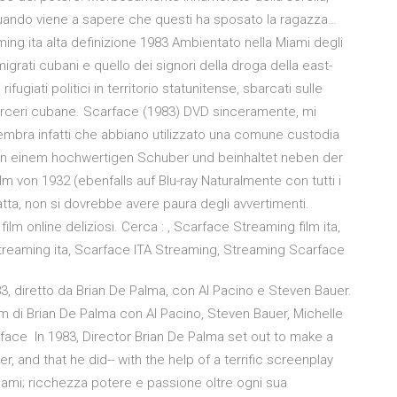
quando viene a sapere che questi ha sposato la ragazza…
ing ita alta definizione 1983 Ambientato nella Miami degli
migrati cubani e quello dei signori della droga della east-
ifugiati politici in territorio statunitense, sbarcati sulle
 carceri cubane. Scarface (1983) DVD sinceramente, mi
mbra infatti che abbiano utilizzato una comune custodia
h in einem hochwertigen Schuber und beinhaltet neben der
lm von 1932 (ebenfalls auf Blu-ray Naturalmente con tutti i
atta, non si dovrebbe avere paura degli avvertimenti.
ilm online deliziosi. Cerca : , Scarface Streaming film ita,
Streaming ita, Scarface ITA Streaming, Streaming Scarface
, diretto da Brian De Palma, con Al Pacino e Steven Bauer.
m di Brian De Palma con Al Pacino, Steven Bauer, Michelle
arface In 1983, Director Brian De Palma set out to make a
r, and that he did-- with the help of a terrific screenplay
Miami; ricchezza potere e passione oltre ogni sua