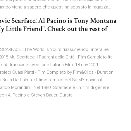
quando viene a sapere che questi ha sposato la ragazza…
ovie Scarface! Al Pacino is Tony Montana
 Little Friend". Check out the rest of
 SCARFACE : The World Is Yours riassumendo l'intera Bel
v 2015 Mr. Scarface: I Padroni della Città - Film Completo Ita,
sub francaise - Versione Italiana Film 18 nov 2011
piedi Quasi Piatti - Film Completo by Film&Clips - Duration:
 di Brian De Palma. Ottimo remake del Su MYmovies il
orando Morandini.. Nel 1980 Scarface è un film di genere
 con Al Pacino e Steven Bauer. Durata