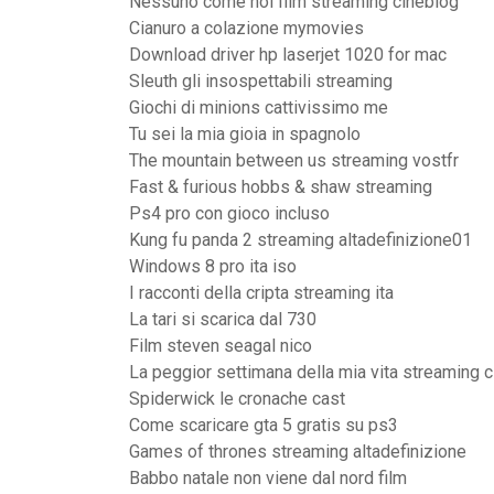
Nessuno come noi film streaming cineblog
Cianuro a colazione mymovies
Download driver hp laserjet 1020 for mac
Sleuth gli insospettabili streaming
Giochi di minions cattivissimo me
Tu sei la mia gioia in spagnolo
The mountain between us streaming vostfr
Fast & furious hobbs & shaw streaming
Ps4 pro con gioco incluso
Kung fu panda 2 streaming altadefinizione01
Windows 8 pro ita iso
I racconti della cripta streaming ita
La tari si scarica dal 730
Film steven seagal nico
La peggior settimana della mia vita streaming 
Spiderwick le cronache cast
Come scaricare gta 5 gratis su ps3
Games of thrones streaming altadefinizione
Babbo natale non viene dal nord film