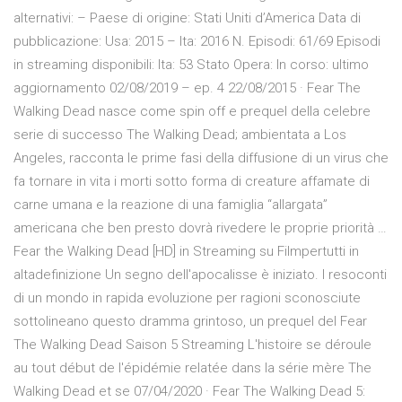
alternativi: – Paese di origine: Stati Uniti d’America Data di
pubblicazione: Usa: 2015 – Ita: 2016 N. Episodi: 61/69 Episodi
in streaming disponibili: Ita: 53 Stato Opera: In corso: ultimo
aggiornamento 02/08/2019 – ep. 4 22/08/2015 · Fear The
Walking Dead nasce come spin off e prequel della celebre
serie di successo The Walking Dead; ambientata a Los
Angeles, racconta le prime fasi della diffusione di un virus che
fa tornare in vita i morti sotto forma di creature affamate di
carne umana e la reazione di una famiglia “allargata”
americana che ben presto dovrà rivedere le proprie priorità …
Fear the Walking Dead [HD] in Streaming su Filmpertutti in
altadefinizione Un segno dell'apocalisse è iniziato. I resoconti
di un mondo in rapida evoluzione per ragioni sconosciute
sottolineano questo dramma grintoso, un prequel del Fear
The Walking Dead Saison 5 Streaming L'histoire se déroule
au tout début de l'épidémie relatée dans la série mère The
Walking Dead et se 07/04/2020 · Fear The Walking Dead 5: