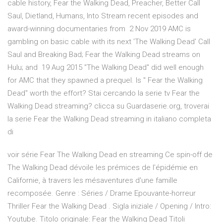
cable history, Fear the Walking Dead, Preacher, Better Call
Saul, Dietland, Humans, Into Stream recent episodes and
award-winning documentaries from 2 Nov 2019 AMC is
gambling on basic cable with its next 'The Walking Dead' Call
Saul and Breaking Bad; Fear the Walking Dead streams on
Hulu; and 19 Aug 2015 "The Walking Dead" did well enough
for AMC that they spawned a prequel. Is " Fear the Walking
Dead" worth the effort? Stai cercando la serie tv Fear the
Walking Dead streaming? clicca su Guardaserie.org, troverai
la serie Fear the Walking Dead streaming in italiano completa
di
voir série Fear The Walking Dead en streaming Ce spin-off de
The Walking Dead dévoile les prémices de l’épidémie en
Californie, à travers les mésaventures d'une famille
recomposée. Genre : Séries / Drame Epouvante-horreur
Thriller Fear the Walking Dead . Sigla iniziale / Opening / Intro:
Youtube. Titolo originale: Fear the Walking Dead Titoli