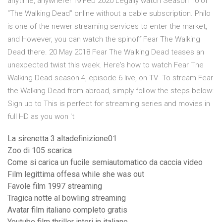
anytime, anywhere! 19 Feb 2020 Legally watch Season 10 of
“The Walking Dead” online without a cable subscription. Philo
is one of the newer streaming services to enter the market,
and However, you can watch the spinoff Fear The Walking
Dead there. 20 May 2018 Fear The Walking Dead teases an
unexpected twist this week. Here's how to watch Fear The
Walking Dead season 4, episode 6 live, on TV To stream Fear
the Walking Dead from abroad, simply follow the steps below:
Sign up to This is perfect for streaming series and movies in
full HD as you won 't
La sirenetta 3 altadefinizione01
Zoo di 105 scarica
Come si carica un fucile semiautomatico da caccia video
Film legittima offesa while she was out
Favole film 1997 streaming
Tragica notte al bowling streaming
Avatar film italiano completo gratis
Youtube film thriller interi in italiano