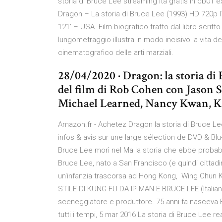
storia di Bruce Lee streaming ita gratis in cb01 
Dragon – La storia di Bruce Lee (1993) HD 720
121′ – USA. Film biografico tratto dal libro scritt
lungometraggio illustra in modo incisivo la vita d
cinematografico delle arti marziali.
28/04/2020 · Dragon: la storia di
del film di Rob Cohen con Jason 
Michael Learned, Nancy Kwan, Ka
Amazon.fr - Achetez Dragon la storia di Bruce Lee 
infos & avis sur une large sélection de DVD & Blu-
Bruce Lee morì nel Ma la storia che ebbe proba
Bruce Lee, nato a San Francisco (e quindi citta
un'infanzia trascorsa ad Hong Kong, Wing Chun
STILE DI KUNG FU DA IP MAN E BRUCE LEE (Italian 
sceneggiatore e produttore. 75 anni fa nasceva Bruc
tutti i tempi, 5 mar 2016 La storia di Bruce Lee re