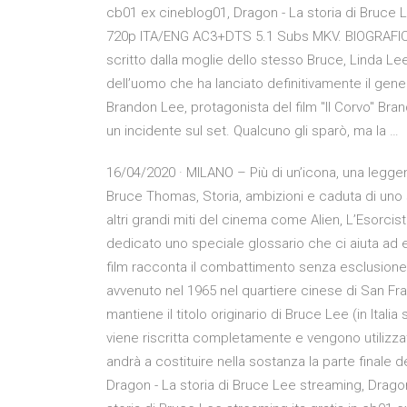
cb01 ex cineblog01, Dragon - La storia di Bruce 
720p ITA/ENG AC3+DTS 5.1 Subs MKV. BIOGRAFICO 
scritto dalla moglie dello stesso Bruce, Linda Lee.
dell’uomo che ha lanciato definitivamente il gener
Brandon Lee, protagonista del film "Il Corvo" Bran
un incidente sul set. Qualcuno gli sparò, ma la …
16/04/2020 · MILANO – Più di un’icona, una leggen
Bruce Thomas, Storia, ambizioni e caduta di uno s
altri grandi miti del cinema come Alien, L’Esorcist
dedicato uno speciale glossario che ci aiuta ad e
film racconta il combattimento senza esclusione 
avvenuto nel 1965 nel quartiere cinese di San Franc
mantiene il titolo originario di Bruce Lee (in Ital
viene riscritta completamente e vengono utilizza
andrà a costituire nella sostanza la parte finale d
Dragon - La storia di Bruce Lee streaming, Dragon