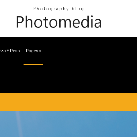
zza E Peso
Pages