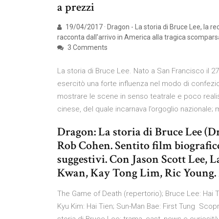
a prezzi
19/04/2017 · Dragon - La storia di Bruce Lee, la re
racconta dall'arrivo in America alla tragica scomparsa
3 Comments
La storia di Bruce Lee. Nato a San Francisco il
esercitò una forte influenza nel modo di confezionare
mostrare le scene in senso teatrale e poco reali
cinese, del quale incarnava l’orgoglio nazionale; mo
Dragon: La storia di Bruce Lee (D
Rob Cohen. Sentito film biografic
suggestivi. Con Jason Scott Lee,
Kwan, Kay Tong Lim, Ric Young. 
The Game of Death (repertorio); Bruce Lee: Hai T
Kyu Kim: Hai Tien; Sun-Man Bae: First Tung Scopr