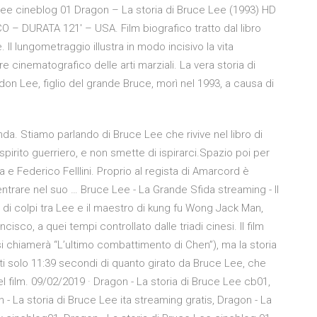
Lee cineblog 01 Dragon – La storia di Bruce Lee (1993) HD
– DURATA 121′ – USA. Film biografico tratto dal libro
 Il lungometraggio illustra in modo incisivo la vita
e cinematografico delle arti marziali. La vera storia di
don Lee, figlio del grande Bruce, morì nel 1993, a causa di
da. Stiamo parlando di Bruce Lee che rivive nel libro di
pirito guerriero, e non smette di ispirarci.Spazio poi per
a e Federico Felllini. Proprio al regista di Amarcord è
ntrare nel suo … Bruce Lee - La Grande Sfida streaming - Il
di colpi tra Lee e il maestro di kung fu Wong Jack Man,
isco, a quei tempi controllato dalle triadi cinesi. Il film
ia si chiamerà “L’ultimo combattimento di Chen”), ma la storia
ti solo 11:39 secondi di quanto girato da Bruce Lee, che
el film. 09/02/2019 · Dragon - La storia di Bruce Lee cb01,
 - La storia di Bruce Lee ita streaming gratis, Dragon - La