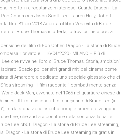
sugli attori. La vera storia di Bruce Lee, lo sfortunato attore
azione, morto in circostanze misteriose. Guarda Dragon - La
 Rob Cohen con Jason Scott Lee, Lauren Holly, Robert
 film 31 dic 2013 Acquista il libro Vera vita di Bruce
rriero di Bruce Thomas in offerta; lo trovi online a prezzi
recensione del film di Rob Cohen Dragon - La storia di Bruce
scomparsa il privato e … 16/04/2020 · MILANO – Più di
Lee che rivive nel libro di Bruce Thomas, Storia, ambizioni
 ispirarci.Spazio poi per altri grandi miti del cinema come
 regista di Amarcord è dedicato uno speciale glossario che ci
Sfida streaming - Il film racconta il combattimento senza
fu Wong Jack Man, avvenuto nel 1965 nel quartiere cinese di
cinesi. Il film mantiene il titolo originario di Bruce Lee (in
n”), ma la storia viene riscritta completamente e vengono
Bruce Lee, che andrà a costituire nella sostanza la parte
i Bruce Lee cb01, Dragon - La storia di Bruce Lee streaming,
is, Dragon - La storia di Bruce Lee streaming ita gratis in