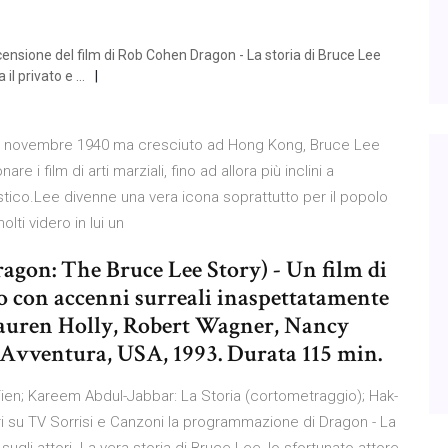
censione del film di Rob Cohen Dragon - La storia di Bruce Lee
 il privato e …
 27 novembre 1940 ma cresciuto ad Hong Kong, Bruce Lee
 i film di arti marziali, fino ad allora più inclini a
stico.Lee divenne una vera icona soprattutto per il popolo
lti videro in lui un
ragon: The Bruce Lee Story) - Un film di
o con accenni surreali inaspettatamente
 Lauren Holly, Robert Wagner, Nancy
Avventura, USA, 1993. Durata 115 min.
ien; Kareem Abdul-Jabbar: La Storia (cortometraggio); Hak-
i su TV Sorrisi e Canzoni la programmazione di Dragon - La