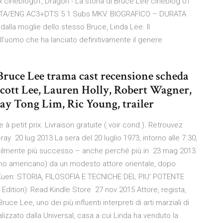
ex cineblog01, Dragon - La storia di Bruce Lee cineblog 01
p ITA/ENG AC3+DTS 5.1 Subs MKV. BIOGRAFICO – DURATA
o dalla moglie dello stesso Bruce, Linda Lee. Il
ell’uomo che ha lanciato definitivamente il genere
 Bruce Lee trama cast recensione scheda
Scott Lee, Lauren Holly, Robert Wagner,
y Tong Lim, Ric Young, trailer
à petit prix. Livraison gratuite ( voir cond.). Retrouvez
ray 20 lug 2013 La sera del 20 luglio 1973, intorno alle 7.30,
bilmente più successo – anche perché più in 23 mag 2013
dino americano) da un modesto attore orientale, dopo
 Kuen: STORIA, FILOSOFIA E TECNICHE DEL PIU' POTENTE
Edition): Read Kindle Store 27 nov 2015 Attore, regista,
e Lee, uno dei più influenti interpreti di arti marziali di
alizzato dalla Universal, casa a cui Linda ha venduto la