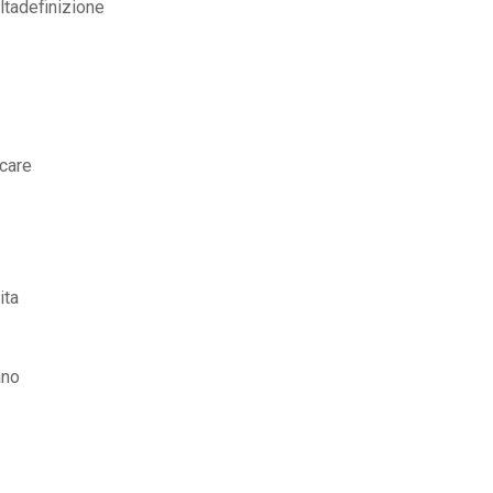
ltadefinizione
icare
ita
ano