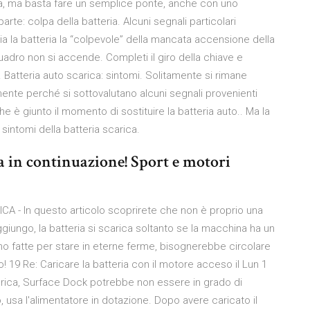
ra, ma basta fare un semplice ponte, anche con uno
rte: colpa della batteria. Alcuni segnali particolari
 la batteria la “colpevole” della mancata accensione della
 quadro non si accende. Completi il giro della chiave e
Batteria auto scarica: sintomi. Solitamente si rimane
mente perché si sottovalutano alcuni segnali provenienti
e è giunto il momento di sostituire la batteria auto.. Ma la
intomi della batteria scarica.
a in continuazione! Sport e motori
 In questo articolo scoprirete che non è proprio una
ggiungo, la batteria si scarica soltanto se la macchina ha un
o fatte per stare in eterne ferme, bisognerebbe circolare
! 19 Re: Caricare la batteria con il motore acceso il Lun 1
rica, Surface Dock potrebbe non essere in grado di
, usa l'alimentatore in dotazione. Dopo avere caricato il