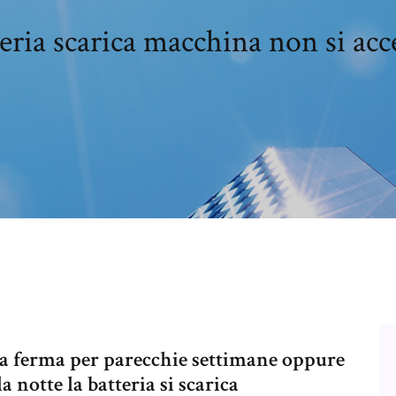
eria scarica macchina non si ac
ra ferma per parecchie settimane oppure
la notte la batteria si scarica