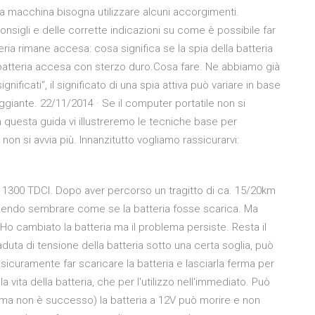
la macchina bisogna utilizzare alcuni accorgimenti.
nsigli e delle corrette indicazioni su come è possibile far
teria rimane accesa: cosa significa se la spia della batteria
batteria accesa con sterzo duro.Cosa fare. Ne abbiamo già
ignificati“, il significato di una spia attiva può variare in base
eggiante. 22/11/2014 · Se il computer portatile non si
n questa guida vi illustreremo le tecniche base per
 non si avvia più. Innanzitutto vogliamo rassicurarvi:
1300 TDCI. Dopo aver percorso un tragitto di ca. 15/20km
cendo sembrare come se la batteria fosse scarica. Ma
 Ho cambiato la batteria ma il problema persiste. Resta il
uta di tensione della batteria sotto una certa soglia, può
sicuramente far scaricare la batteria e lasciarla ferma per
vita della batteria, che per l'utilizzo nell'immediato. Può
ma non è successo) la batteria a 12V può morire e non