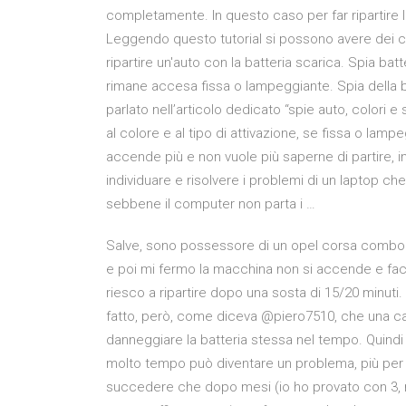
completamente. In questo caso per far ripartire 
Leggendo questo tutorial si possono avere dei co
ripartire un'auto con la batteria scarica. Spia bat
rimane accesa fissa o lampeggiante. Spia della 
parlato nell’articolo dedicato “spie auto, colori e s
al colore e al tipo di attivazione, se fissa o lamp
accende più e non vuole più saperne di partire, i
individuare e risolvere i problemi di un laptop che
sebbene il computer non parta i …
Salve, sono possessore di un opel corsa combo 
e poi mi fermo la macchina non si accende e fa
riesco a ripartire dopo una sosta di 15/20 minuti.
fatto, però, come diceva @piero7510, che una cad
danneggiare la batteria stessa nel tempo. Quindi 
molto tempo può diventare un problema, più per la 
succedere che dopo mesi (io ho provato con 3, 