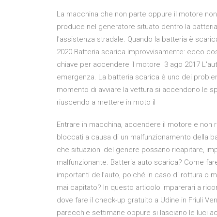
La macchina che non parte oppure il motore non si
produce nel generatore situato dentro la batteri
l'assistenza stradale. Quando la batteria è scari
2020 Batteria scarica improvvisamente: ecco cosa f
chiave per accendere il motore 3 ago 2017 L'aut
emergenza. La batteria scarica è uno dei probl
momento di avviare la vettura si accendono le sp
riuscendo a mettere in moto il
Entrare in macchina, accendere il motore e non riu
bloccati a causa di un malfunzionamento della ba
che situazioni del genere possano ricapitare, imp
malfunzionante. Batteria auto scarica? Come fare
importanti dell’auto, poiché in caso di rottura o m
mai capitato? In questo articolo imparerari a rico
dove fare il check-up gratuito a Udine in Friuli Ve
parecchie settimane oppure si lasciano le luci acc