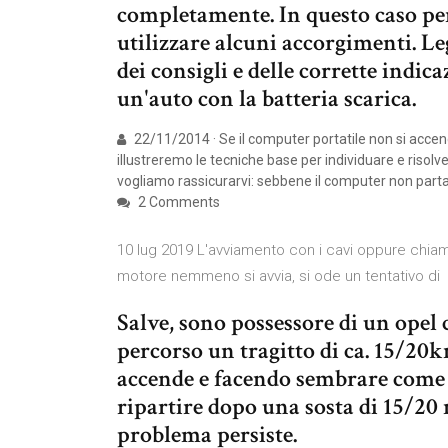
completamente. In questo caso per
utilizzare alcuni accorgimenti. L
dei consigli e delle corrette indic
un'auto con la batteria scarica.
22/11/2014 · Se il computer portatile non si accend
illustreremo le tecniche base per individuare e risolve
vogliamo rassicurarvi: sebbene il computer non parta
2 Comments
10 lug 2019 L'avviamento con i cavi oppure chiama
motore nemmeno si avvia, si ode un tentativo di
Salve, sono possessore di un ope
percorso un tragitto di ca. 15/20
accende e facendo sembrare come se
ripartire dopo una sosta di 15/20 
problema persiste.