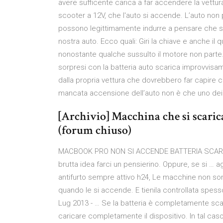
avere sufficente carica a far accendere la vettu
scooter a 12V, che l'auto si accende. L’auto non pa
possono legittimamente indurre a pensare che sia
nostra auto. Ecco quali: Giri la chiave e anche il
nonostante qualche sussulto il motore non parte. 
sorpresi con la batteria auto scarica improvvisa
dalla propria vettura che dovrebbero far capire ch
mancata accensione dell’auto non è che uno dei s
[Archivio] Macchina che si scaric
(forum chiuso)
MACBOOK PRO NON SI ACCENDE BATTERIA SCARICA -
brutta idea farci un pensierino. Oppure, se si … a
antifurto sempre attivo h24, Le macchine non son
quando le si accende. E tienila controllata spesso
Lug 2013 - … Se la batteria è completamente sca
caricare completamente il dispositivo. In tal caso