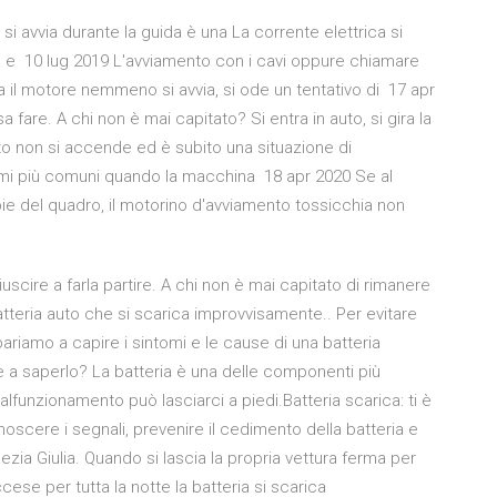
 avvia durante la guida è una La corrente elettrica si
a e 10 lug 2019 L'avviamento con i cavi oppure chiamare
ca il motore nemmeno si avvia, si ode un tentativo di 17 apr
are. A chi non è mai capitato? Si entra in auto, si gira la
o non si accende ed è subito una situazione di
emi più comuni quando la macchina 18 apr 2020 Se al
ie del quadro, il motorino d'avviamento tossicchia non
scire a farla partire. A chi non è mai capitato di rimanere
tteria auto che si scarica improvvisamente.. Per evitare
ariamo a capire i sintomi e le cause di una batteria
 a saperlo? La batteria è una delle componenti più
alfunzionamento può lasciarci a piedi.Batteria scarica: ti è
noscere i segnali, prevenire il cedimento della batteria e
nezia Giulia. Quando si lascia la propria vettura ferma per
ese per tutta la notte la batteria si scarica