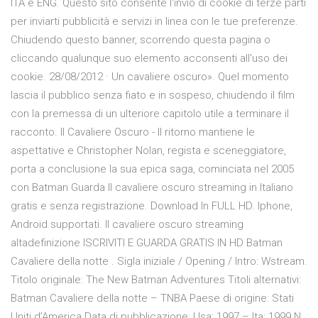
ITA e ENG. Questo sito consente l'invio di cookie di terze parti
per inviarti pubblicità e servizi in linea con le tue preferenze.
Chiudendo questo banner, scorrendo questa pagina o
cliccando qualunque suo elemento acconsenti all'uso dei
cookie. 28/08/2012 · Un cavaliere oscuro». Quel momento
lascia il pubblico senza fiato e in sospeso, chiudendo il film
con la premessa di un ulteriore capitolo utile a terminare il
racconto. Il Cavaliere Oscuro - Il ritorno mantiene le
aspettative e Christopher Nolan, regista e sceneggiatore,
porta a conclusione la sua epica saga, cominciata nel 2005
con Batman Guarda Il cavaliere oscuro streaming in Italiano
gratis e senza registrazione. Download In FULL HD. Iphone,
Android supportati. Il cavaliere oscuro streaming
altadefinizione ISCRIVITI E GUARDA GRATIS IN HD Batman
Cavaliere della notte . Sigla iniziale / Opening / Intro: Wstream.
Titolo originale: The New Batman Adventures Titoli alternativi:
Batman Cavaliere della notte – TNBA Paese di origine: Stati
Uniti d’America Data di pubblicazione: Usa: 1997 – Ita: 1999 N.