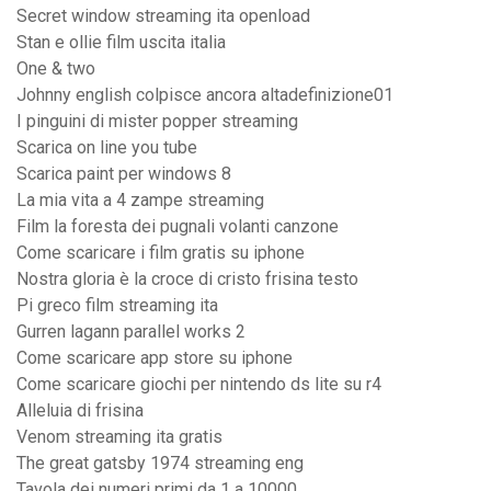
Secret window streaming ita openload
Stan e ollie film uscita italia
One & two
Johnny english colpisce ancora altadefinizione01
I pinguini di mister popper streaming
Scarica on line you tube
Scarica paint per windows 8
La mia vita a 4 zampe streaming
Film la foresta dei pugnali volanti canzone
Come scaricare i film gratis su iphone
Nostra gloria è la croce di cristo frisina testo
Pi greco film streaming ita
Gurren lagann parallel works 2
Come scaricare app store su iphone
Come scaricare giochi per nintendo ds lite su r4
Alleluia di frisina
Venom streaming ita gratis
The great gatsby 1974 streaming eng
Tavola dei numeri primi da 1 a 10000