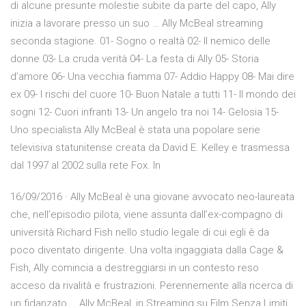
di alcune presunte molestie subite da parte del capo, Ally
inizia a lavorare presso un suo … Ally McBeal streaming
seconda stagione. 01- Sogno o realtà 02- Il nemico delle
donne 03- La cruda verità 04- La festa di Ally 05- Storia
d’amore 06- Una vecchia fiamma 07- Addio Happy 08- Mai dire
ex 09- I rischi del cuore 10- Buon Natale a tutti 11- Il mondo dei
sogni 12- Cuori infranti 13- Un angelo tra noi 14- Gelosia 15-
Uno specialista Ally McBeal è stata una popolare serie
televisiva statunitense creata da David E. Kelley e trasmessa
dal 1997 al 2002 sulla rete Fox. In
16/09/2016 · Ally McBeal è una giovane avvocato neo-laureata
che, nell’episodio pilota, viene assunta dall’ex-compagno di
università Richard Fish nello studio legale di cui egli è da
poco diventato dirigente. Una volta ingaggiata dalla Cage &
Fish, Ally comincia a destreggiarsi in un contesto reso
acceso da rivalità e frustrazioni. Perennemente alla ricerca di
un fidanzato … Ally McBeal, in Streaming su Film Senza Limiti.