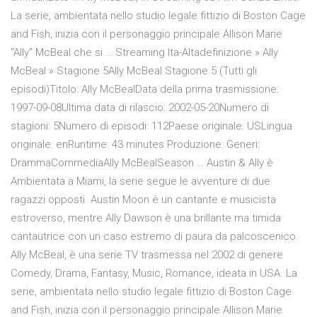
La serie, ambientata nello studio legale fittizio di Boston Cage
and Fish, inizia con il personaggio principale Allison Marie
"Ally" McBeal che si … Streaming Ita-Altadefinizione » Ally
McBeal » Stagione 5Ally McBeal Stagione 5 (Tutti gli
episodi)Titolo: Ally McBealData della prima trasmissione:
1997-09-08Ultima data di rilascio: 2002-05-20Numero di
stagioni: 5Numero di episodi: 112Paese originale: USLingua
originale: enRuntime: 43 minutes Produzione: Generi:
DrammaCommediaAlly McBealSeason … Austin & Ally è
Ambientata a Miami, la serie segue le avventure di due
ragazzi opposti. Austin Moon è un cantante e musicista
estroverso, mentre Ally Dawson è una brillante ma timida
cantautrice con un caso estremo di paura da palcoscenico.
Ally McBeal, è una serie TV trasmessa nel 2002 di genere
Comedy, Drama, Fantasy, Music, Romance, ideata in USA. La
serie, ambientata nello studio legale fittizio di Boston Cage
and Fish, inizia con il personaggio principale Allison Marie