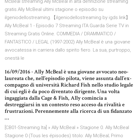
McBeal streaming.Ally McBeal in alta definizione streaming
gratis.Ally McBeal ultimi stagione o episodio su
ilgeniodellostreaming.【ilgeniodellostreaming by igds.link】
Ally McBeal 1 - Episodio 7 Streaming ITA.Guarda Serie TV in
Streaming Gratis Online. COMMEDIA / DRAMMATICO /
FANTASTICO / LEGAL (1997-2002) Ally McBeal è una giovane
avvocatessa in carriera dallo spirito fiero. La sua, purtroppo,
onestà le
16/09/2016 · Ally McBeal è una giovane avvocato neo-
laureata che, nell’episodio pilota, viene assunta dall’ex-
compagno di università Richard Fish nello studio legale
di cui egli è da poco diventato dirigente. Una volta
ingaggiata dalla Cage & Fish, Ally comincia a
destreggiarsi in un contesto reso acceso da rivalità e
frustrazioni. Perennemente alla ricerca di un fidanzato
…
[CB01-Streaming Ita] » Ally McBeal » Stagione 0. Ally McBeal
Stagione 0 (Tous les épisodes) titolo: Ally McBeal; Primo