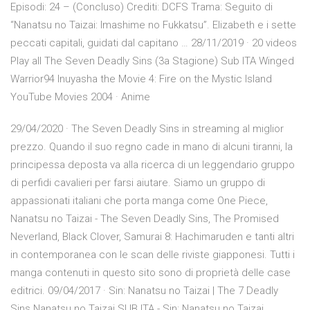
Episodi: 24 – (Concluso) Crediti: DCFS Trama: Seguito di
“Nanatsu no Taizai: Imashime no Fukkatsu”. Elizabeth e i sette
peccati capitali, guidati dal capitano … 28/11/2019 · 20 videos
Play all The Seven Deadly Sins (3a Stagione) Sub ITA Winged
Warrior94 Inuyasha the Movie 4: Fire on the Mystic Island
YouTube Movies 2004 · Anime
29/04/2020 · The Seven Deadly Sins in streaming al miglior
prezzo. Quando il suo regno cade in mano di alcuni tiranni, la
principessa deposta va alla ricerca di un leggendario gruppo
di perfidi cavalieri per farsi aiutare. Siamo un gruppo di
appassionati italiani che porta manga come One Piece,
Nanatsu no Taizai - The Seven Deadly Sins, The Promised
Neverland, Black Clover, Samurai 8: Hachimaruden e tanti altri
in contemporanea con le scan delle riviste giapponesi. Tutti i
manga contenuti in questo sito sono di proprietà delle case
editrici. 09/04/2017 · Sin: Nanatsu no Taizai | The 7 Deadly
Sins Nanatsu no Taizai SUB ITA - Sin: Nanatsu no Taizai