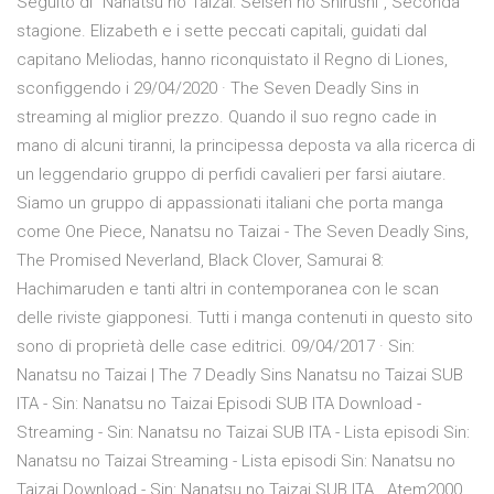
Seguito di “Nanatsu no Taizai: Seisen no Shirushi“, Seconda
stagione. Elizabeth e i sette peccati capitali, guidati dal
capitano Meliodas, hanno riconquistato il Regno di Liones,
sconfiggendo i 29/04/2020 · The Seven Deadly Sins in
streaming al miglior prezzo. Quando il suo regno cade in
mano di alcuni tiranni, la principessa deposta va alla ricerca di
un leggendario gruppo di perfidi cavalieri per farsi aiutare.
Siamo un gruppo di appassionati italiani che porta manga
come One Piece, Nanatsu no Taizai - The Seven Deadly Sins,
The Promised Neverland, Black Clover, Samurai 8:
Hachimaruden e tanti altri in contemporanea con le scan
delle riviste giapponesi. Tutti i manga contenuti in questo sito
sono di proprietà delle case editrici. 09/04/2017 · Sin:
Nanatsu no Taizai | The 7 Deadly Sins Nanatsu no Taizai SUB
ITA - Sin: Nanatsu no Taizai Episodi SUB ITA Download -
Streaming - Sin: Nanatsu no Taizai SUB ITA - Lista episodi Sin:
Nanatsu no Taizai Streaming - Lista episodi Sin: Nanatsu no
Taizai Download - Sin: Nanatsu no Taizai SUB ITA . Atem2000.