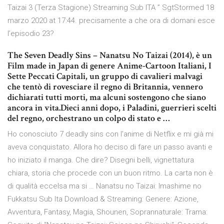
Taizai 3 (Terza Stagione) Streaming Sub ITA ” SgtStormed 18
marzo 2020 at 17:44. precisamente a che ora di domani esce
l’episodio 23?
The Seven Deadly Sins – Nanatsu No Taizai (2014), è un
Film made in Japan di genere Anime-Cartoon Italiani, I
Sette Peccati Capitali, un gruppo di cavalieri malvagi
che tentò di rovesciare il regno di Britannia, vennero
dichiarati tutti morti, ma alcuni sostengono che siano
ancora in vita.Dieci anni dopo, i Paladini, guerrieri scelti
del regno, orchestrano un colpo di stato e …
Ho conosciuto 7 deadly sins con l'anime di Netflix e mi già mi
aveva conquistato. Allora ho deciso di fare un passo avanti e
ho iniziato il manga. Che dire? Disegni belli, vignettatura
chiara, storia che procede con un buon ritmo. La carta non è
di qualità eccelsa ma si … Nanatsu no Taizai: Imashime no
Fukkatsu Sub Ita Download & Streaming: Genere: Azione,
Avventura, Fantasy, Magia, Shounen, Soprannaturale: Trama: