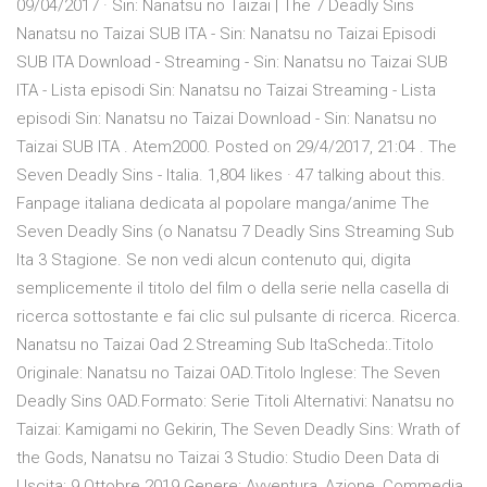
09/04/2017 · Sin: Nanatsu no Taizai | The 7 Deadly Sins
Nanatsu no Taizai SUB ITA - Sin: Nanatsu no Taizai Episodi
SUB ITA Download - Streaming - Sin: Nanatsu no Taizai SUB
ITA - Lista episodi Sin: Nanatsu no Taizai Streaming - Lista
episodi Sin: Nanatsu no Taizai Download - Sin: Nanatsu no
Taizai SUB ITA . Atem2000. Posted on 29/4/2017, 21:04 . The
Seven Deadly Sins - Italia. 1,804 likes · 47 talking about this.
Fanpage italiana dedicata al popolare manga/anime The
Seven Deadly Sins (o Nanatsu 7 Deadly Sins Streaming Sub
Ita 3 Stagione. Se non vedi alcun contenuto qui, digita
semplicemente il titolo del film o della serie nella casella di
ricerca sottostante e fai clic sul pulsante di ricerca. Ricerca.
Nanatsu no Taizai Oad 2.Streaming Sub ItaScheda:.Titolo
Originale: Nanatsu no Taizai OAD.Titolo Inglese: The Seven
Deadly Sins OAD.Formato: Serie Titoli Alternativi: Nanatsu no
Taizai: Kamigami no Gekirin, The Seven Deadly Sins: Wrath of
the Gods, Nanatsu no Taizai 3 Studio: Studio Deen Data di
Uscita: 9 Ottobre 2019 Genere: Avventura, Azione, Commedia,